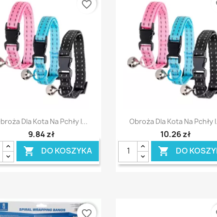
favorite_border
fa
Szybki podgląd
Szybki podgląd


broża Dla Kota Na Pchły I...
Obroża Dla Kota Na Pchły I.
9,84 zł
10,26 zł
DO KOSZYKA
DO KOSZY


favorite_border
fa