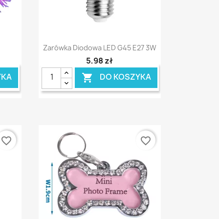
Szybki podgląd

Zarówka Diodowa LED G45 E27 3W
5,98 zł
YKA
DO KOSZYKA

favorite_border
favorite_border