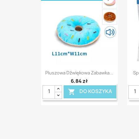
Szybki podgląd

Pluszowa Dźwiękowa Zabawka...
Sp
6,84 zł
DO KOSZYKA
