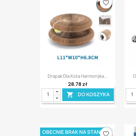
favorite_border
Szybki podgląd

Drapak Dla Kota Harmonijka...
O
28,78 zł
DO KOSZYKA

OBECNIE BRAK NA STANIE
favorite_border