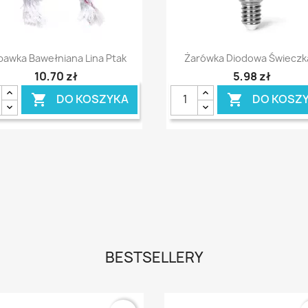
Szybki podgląd
Szybki podgląd


bawka Bawełniana Lina Ptak
Żarówka Diodowa Świeczka
10,70 zł
5,98 zł
DO KOSZYKA
DO KOSZ


BESTSELLERY