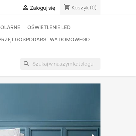
shopping_cart

Koszyk
(0)
Zaloguj się
SOLARNE
OŚWIETLENIE LED
PRZĘT GOSPODARSTWA DOMOWEGO
search