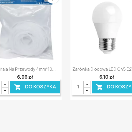
Szybki podgląd
Szybki podgląd


irala Na Przewody 4mm*10...
Zarówka Diodowa LED G45 E
6,96 zł
6,10 zł
DO KOSZYKA
DO KOSZY

