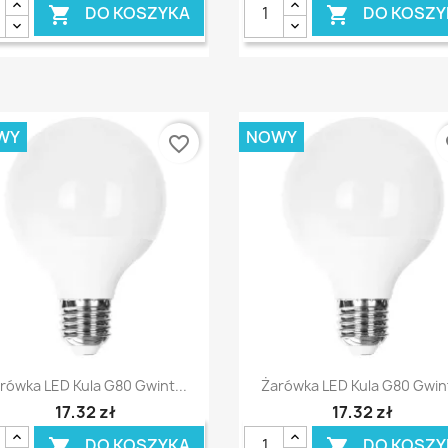
DO KOSZYKA
DO KOSZY


WY
NOWY
favorite_border
fa
Szybki podgląd
Szybki podgląd


rówka LED Kula G80 Gwint...
Żarówka LED Kula G80 Gwint
17,32 zł
17,32 zł
DO KOSZYKA
DO KOSZY

