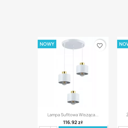
NOWY
NO
favorite_border
Szybki podgląd

Lampa Sufitowa Wisząca...
116,92 zł