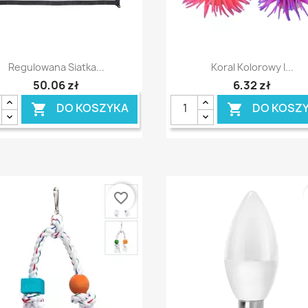
Szybki podgląd
Szybki podgląd


Regulowana Siatka...
Koral Kolorowy I...
50,06 zł
6,32 zł
DO KOSZYKA
DO KOSZ


favorite_border