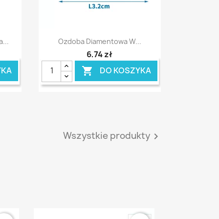
Szybki podgląd

...
Ozdoba Diamentowa W...
6,74 zł
YKA
DO KOSZYKA

Wszystkie produkty
