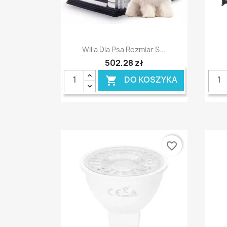
Szybki podgląd

Willa Dla Psa Rozmiar S...
502,28 zł
DO KOSZYKA

favorite_border