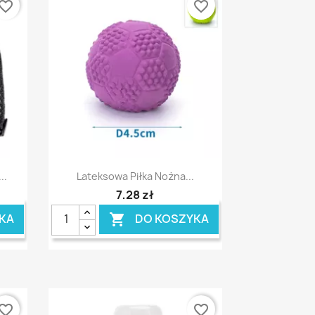
vorite_border
favorite_border
Szybki podgląd

..
Lateksowa Piłka Nożna...
7,28 zł
KA
DO KOSZYKA

vorite_border
favorite_border