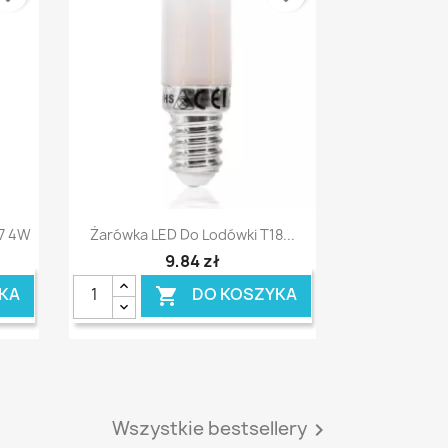
Szybki podgląd

27 4W
Żarówka LED Do Lodówki T18...
9,84 zł
KA
DO KOSZYKA

Wszystkie bestsellery
