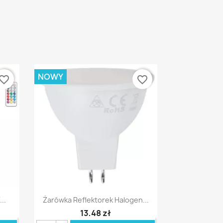
NOWY
vorite_border
favorite_border
Szybki podgląd

..
Żarówka Reflektorek Halogen...
13,48 zł