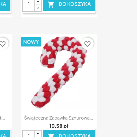
KA
DO KOSZYKA

NOWY
vorite_border
favorite_border
Szybki podgląd

...
Świąteczna Zabawka Sznurowa...
10,58 zł
KA
DO KOSZYKA
