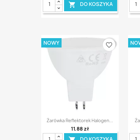
DO KOSZYKA

NOWY
NO
favorite_border
Szybki podgląd

Żarówka Reflektorek Halogen...
Ża
11,88 zł
DO KOSZYKA
