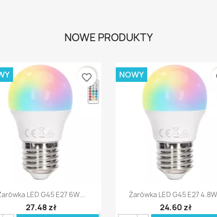
NOWE PRODUKTY
WY
NOWY
favorite_border
fa
Szybki podgląd
Szybki podgląd


Żarówka LED G45 E27 6W...
Żarówka LED G45 E27 4.8W.
27,48 zł
24,60 zł