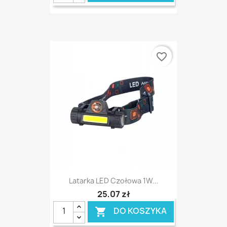
favorite_border
Latarka LED Czołowa 1W...
25,07 zł
DO KOSZYKA
