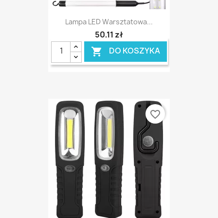
Lampa LED Warsztatowa...
50,11 zł
DO KOSZYKA

favorite_border