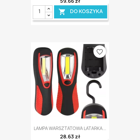
59,66 zł
DO KOSZYKA

favorite_border
LAMPA WARSZTATOWA LATARKA...
28,63 zł