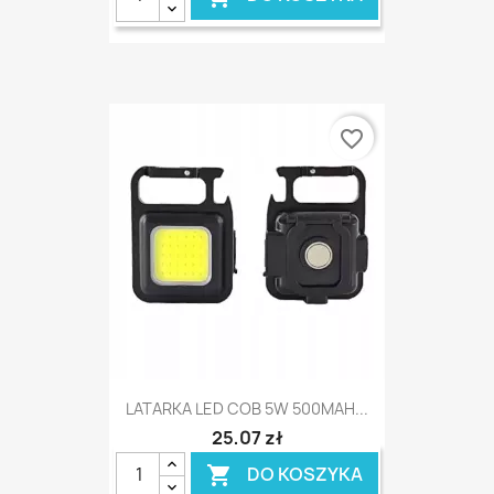
favorite_border
LATARKA LED COB 5W 500MAH...
25,07 zł
DO KOSZYKA
