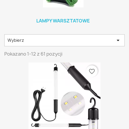
LAMPY WARSZTATOWE

Wybierz
Pokazano 1-12 z 61 pozycji
favorite_border