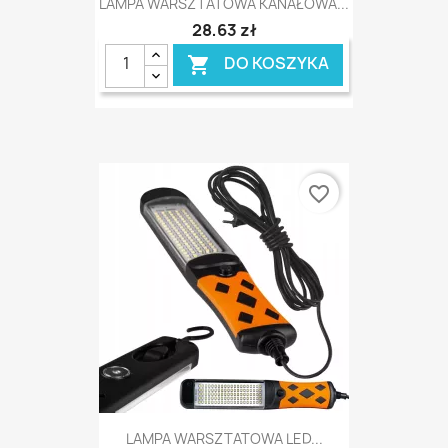
LAMPA WARSZTATOWA KANAŁOWA...
28,63 zł
DO KOSZYKA

favorite_border
LAMPA WARSZTATOWA LED...