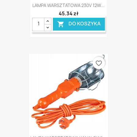
LAMPA WARSZTATOWA 230V 12W...
45,34 zł
DO KOSZYKA

favorite_border