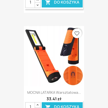
DO KOSZYKA

favorite_border
MOCNA LATARKA Warsztatowa...
33,41 zł
DO KOSZYKA
