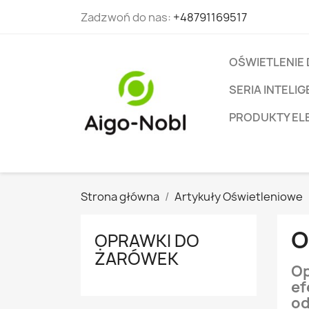
Zadzwoń do nas:
+48791169517
OŚWIETLENIE
SERIA INTEL
PRODUKTY EL
Strona główna
Artykuły Oświetleniowe
O
OPRAWKI DO
ŻARÓWEK
Op
ef
od