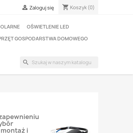
shopping_cart

Koszyk
(0)
Zaloguj się
SOLARNE
OŚWIETLENIE LED
PRZĘT GOSPODARSTWA DOMOWEGO
search
 zapewnieniu
ybór
 montaż i