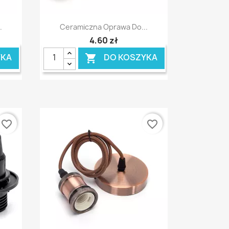
Szybki podgląd

.
Ceramiczna Oprawa Do...
4,60 zł
YKA
DO KOSZYKA

favorite_border
favorite_border