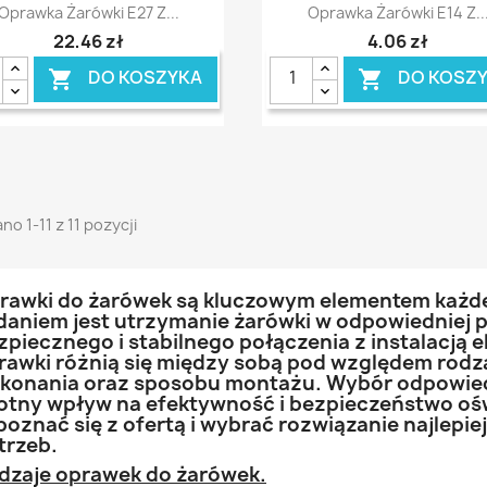
Szybki podgląd
Szybki podgląd


Oprawka Żarówki E27 Z...
Oprawka Żarówki E14 Z..
22,46 zł
4,06 zł
DO KOSZYKA
DO KOSZ


no 1-11 z 11 pozycji
rawki do żarówek są kluczowym elementem każde
daniem jest utrzymanie żarówki w odpowiedniej p
zpiecznego i stabilnego połączenia z instalacją 
rawki różnią się między sobą pod względem rodza
konania oraz sposobu montażu. Wybór odpowie
totny wpływ na efektywność i bezpieczeństwo ośw
poznać się z ofertą i wybrać rozwiązanie najlep
trzeb.
dzaje oprawek do żarówek.