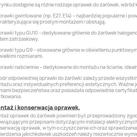
rynku dostępne są różne rodzaje oprawek do żarówek, wśród 
prawki gwintowane (np. E27, E14) – najbardziej popularne i p
rakteryzujące się prostym montażem i obsługą.
prawki typu GU10 – dedykowane głównie do żarówek halogeno
tem zatrzaskowy.
prawki typu G9 – stosowane głównie w oświetleniu punktowym,
wielkimi rozmiarami.
prawki naściennie – dedykowane do montażu na ścianie, ideal
ór odpowiedniej oprawki do żarówki zależy przede wszystkim
tażu oraz indywidualnych preferencji estetycznych. Ważne j
mami bezpieczeństwa oraz posiadała odpowiednie certyfikat
tkowania.
ntaż i konserwacja oprawek.
taż oprawek do żarówek powinien być przeprowadzony zgodn
wiązującymi przepisami dotyczącymi instalacji elektrycznych
serwację oprawek, w tym o czyszczenie ich oraz sprawdzani
ierdzenia jakichkolwiek uszkodzeń należy niezwłocznie wymie