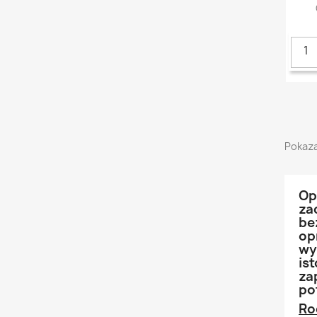
Pokaza
Op
za
be
op
wy
is
za
po
Ro