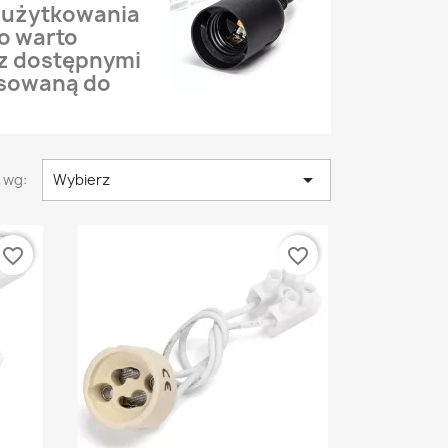
t użytkowania
go warto
 z dostępnymi
asowaną do

 wg:
Wybierz
favorite_border
favorite_border