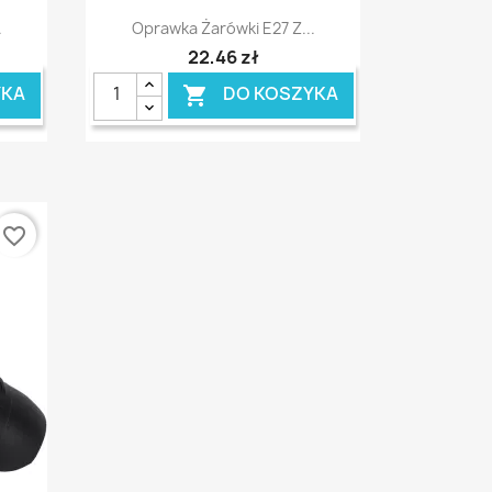
Szybki podgląd

.
Oprawka Żarówki E27 Z...
22,46 zł
YKA
DO KOSZYKA

favorite_border