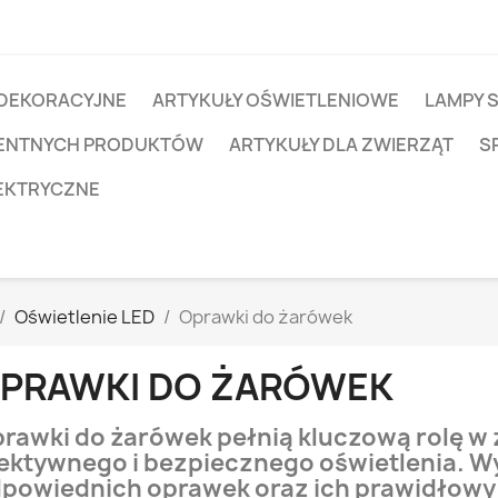
 DEKORACYJNE
ARTYKUŁY OŚWIETLENIOWE
LAMPY 
IGENTNYCH PRODUKTÓW
ARTYKUŁY DLA ZWIERZĄT
S
EKTRYCZNE
Oświetlenie LED
Oprawki do żarówek
PRAWKI DO ŻARÓWEK
rawki do żarówek pełnią kluczową rolę w
ektywnego i bezpiecznego oświetlenia. W
powiednich oprawek oraz ich prawidłowy