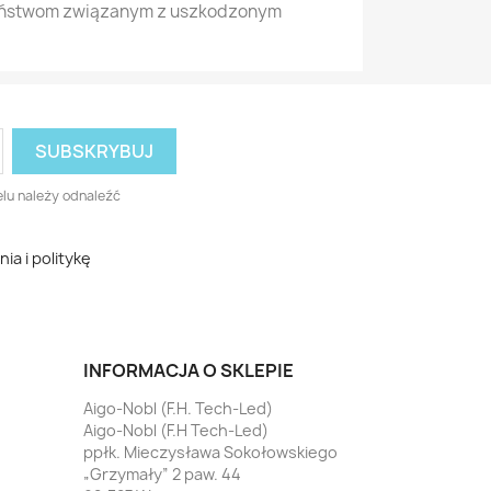
czeństwom związanym z uszkodzonym
lu należy odnaleźć
a i politykę
INFORMACJA O SKLEPIE
Aigo-Nobl (F.H. Tech-Led)
Aigo-Nobl (F.H Tech-Led)
ppłk. Mieczysława Sokołowskiego
„Grzymały” 2 paw. 44