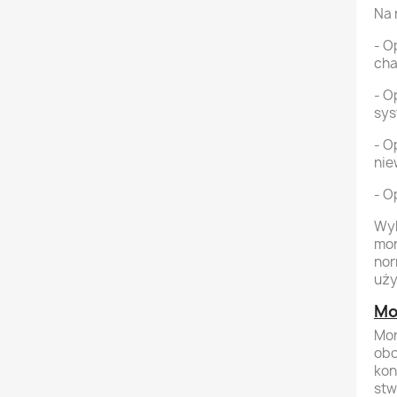
Na 
- O
cha
- O
sys
- O
nie
- O
Wyb
mon
nor
uży
Mo
Mon
obo
kon
stw