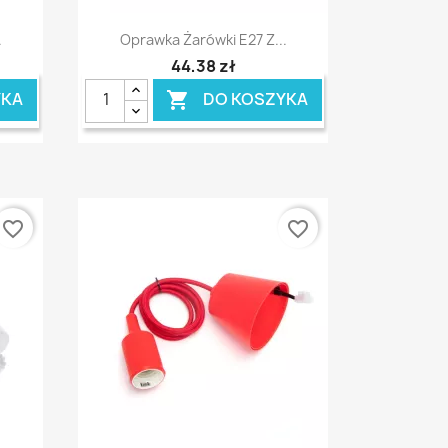
Szybki podgląd

.
Oprawka Żarówki E27 Z...
44,38 zł
YKA
DO KOSZYKA

favorite_border
favorite_border