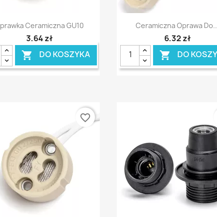
Szybki podgląd
Szybki podgląd


prawka Ceramiczna GU10
Ceramiczna Oprawa Do..
3,64 zł
6,32 zł
DO KOSZYKA
DO KOSZ


favorite_border