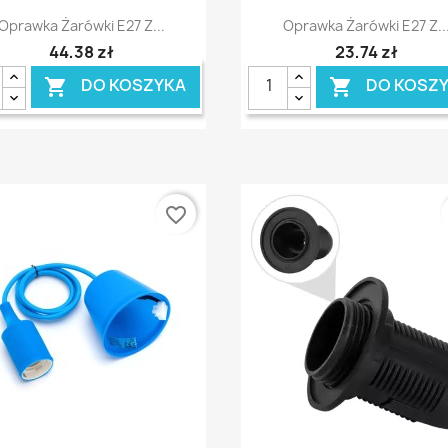
Szybki podgląd
Szybki podgląd


Oprawka Żarówki E27 Z...
Oprawka Żarówki E27 Z..
44,38 zł
23,74 zł
DO KOSZYKA
DO KOSZ


favorite_border