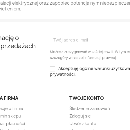
talacji elektrycznej oraz zapobiec potencjalnym niebezpie
ietleniem.
mację o
yprzedażach
Możesz zrezygnować w każdej chwili. W tym ce
szczegóły w naszej informacji prawnej.
Akceptuję ogólne warunki użytkowani
prywatności.
A FIRMA
TWOJE KONTO
acje o firmie
Śledzenie zamówień
min sklepu
Zaloguj się
a i płatności
Utwórz konto