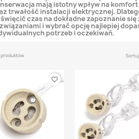
nserwacja mają istotny wpływ na komfor
az trwałość instalacji elektrycznej. Dlate
święcić czas na dokładne zapoznanie się
związaniami i wybrać opcję najlepiej dop
dywidualnych potrzeb i oczekiwań.
1 produktów.
Sortuj
favorite_border