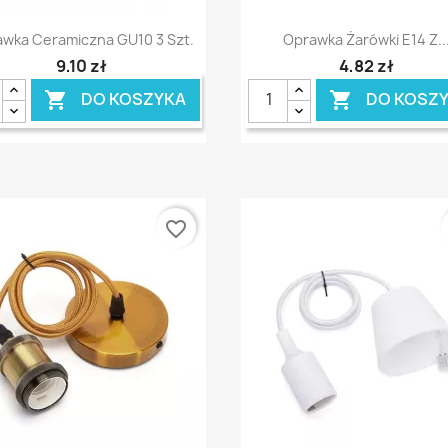
Szybki podgląd
Szybki podgląd


wka Ceramiczna GU10 3 Szt.
Oprawka Żarówki E14 Z..
9,10 zł
4,82 zł
DO KOSZYKA
DO KOSZ


favorite_border