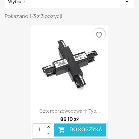

Wybierz
Pokazano 1-3 z 3 pozycji
favorite_border
Czteroprzewodowa 十 Typ...
86,10 zł
DO KOSZYKA
