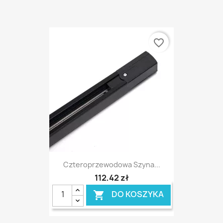
favorite_border
Czteroprzewodowa Szyna...
112,42 zł
DO KOSZYKA
