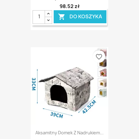
98,52 zł
DO KOSZYKA

favorite_border
Aksamitny Domek Z Nadrukiem...