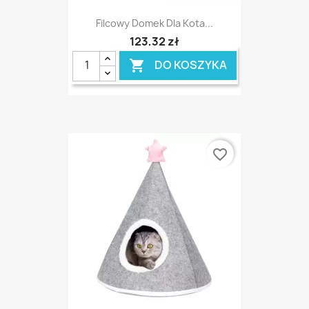
Filcowy Domek Dla Kota...
123,32 zł
DO KOSZYKA

favorite_border