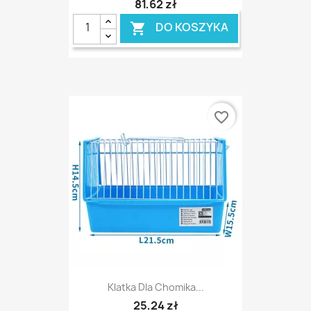
81,62 zł
DO KOSZYKA

favorite_border
Klatka Dla Chomika...
25,24 zł