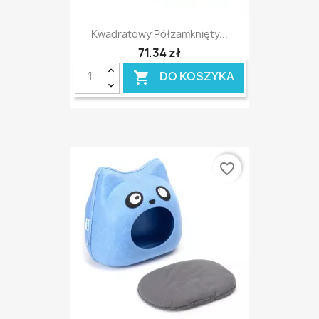
Kwadratowy Półzamknięty...
71,34 zł
DO KOSZYKA

favorite_border