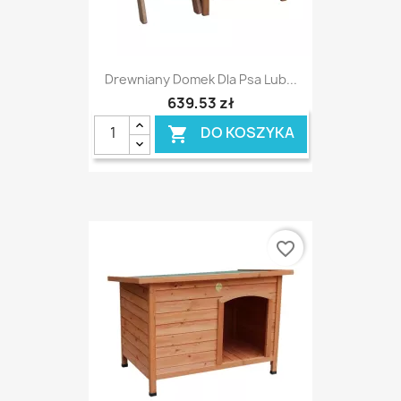
Drewniany Domek Dla Psa Lub...
639,53 zł
DO KOSZYKA

favorite_border