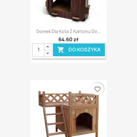
Domek Dla Kota Z Kartonu Do...
64,60 zł
DO KOSZYKA

favorite_border