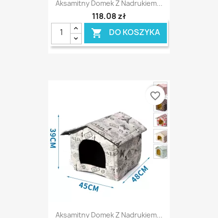
Aksamitny Domek Z Nadrukiem...
118,08 zł
DO KOSZYKA

favorite_border
Aksamitny Domek Z Nadrukiem...