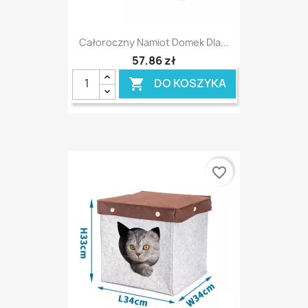
Całoroczny Namiot Domek Dla...
57,86 zł
DO KOSZYKA

favorite_border