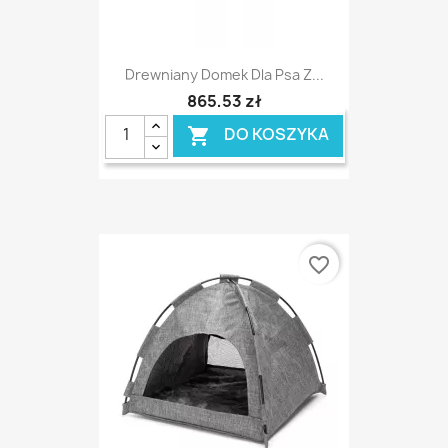
Drewniany Domek Dla Psa Z...
865,53 zł
DO KOSZYKA

favorite_border