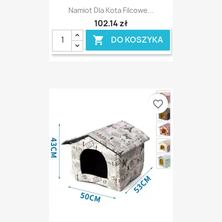
Namiot Dla Kota Filcowe...
102,14 zł
DO KOSZYKA

favorite_border