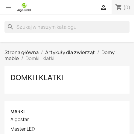
shopping_cart


(0)
search
Strona główna
Artykuły dla zwierząt
Domy i
meble
Domki i klatki
DOMKI I KLATKI
MARKI
Aigostar
Master LED