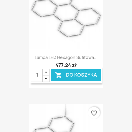
Lampa LED Hexagon Sufitowa...
477,24 zł
DO KOSZYKA

favorite_border