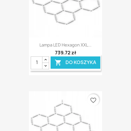
Lampa LED Hexagon XXL...
739,72 zł
DO KOSZYKA

favorite_border