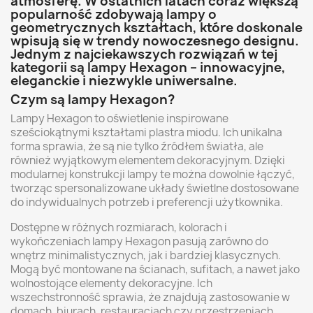
atmosferę. W ostatnich latach coraz większą
popularność zdobywają lampy o
geometrycznych kształtach, które doskonale
wpisują się w trendy nowoczesnego designu.
Jednym z najciekawszych rozwiązań w tej
kategorii są lampy Hexagon – innowacyjne,
eleganckie i niezwykle uniwersalne.
Czym są lampy Hexagon?
Lampy Hexagon to oświetlenie inspirowane
sześciokątnymi kształtami plastra miodu. Ich unikalna
forma sprawia, że są nie tylko źródłem światła, ale
również wyjątkowym elementem dekoracyjnym. Dzięki
modularnej konstrukcji lampy te można dowolnie łączyć,
tworząc spersonalizowane układy świetlne dostosowane
do indywidualnych potrzeb i preferencji użytkownika.
Dostępne w różnych rozmiarach, kolorach i
wykończeniach lampy Hexagon pasują zarówno do
wnętrz minimalistycznych, jak i bardziej klasycznych.
Mogą być montowane na ścianach, sufitach, a nawet jako
wolnostojące elementy dekoracyjne. Ich
wszechstronność sprawia, że znajdują zastosowanie w
domach, biurach, restauracjach czy przestrzeniach