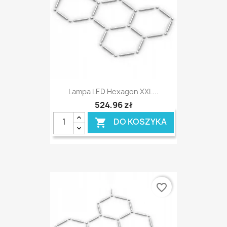
Lampa LED Hexagon XXL...
524,96 zł
DO KOSZYKA

favorite_border