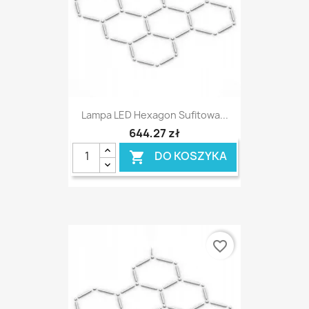
Lampa LED Hexagon Sufitowa...
644,27 zł
DO KOSZYKA

favorite_border