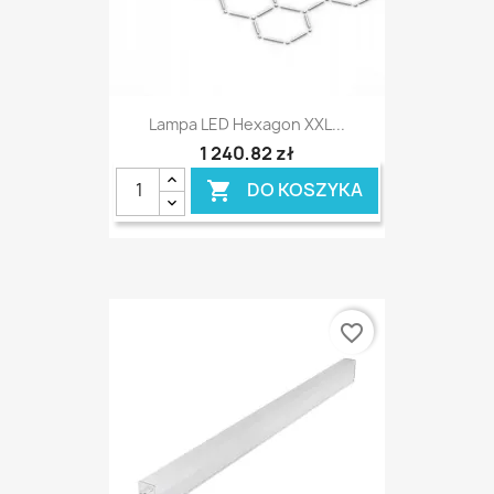
Lampa LED Hexagon XXL...
1 240,82 zł
DO KOSZYKA

favorite_border