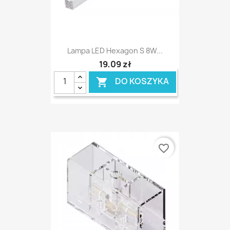
Lampa LED Hexagon S 8W...
19,09 zł
DO KOSZYKA

favorite_border