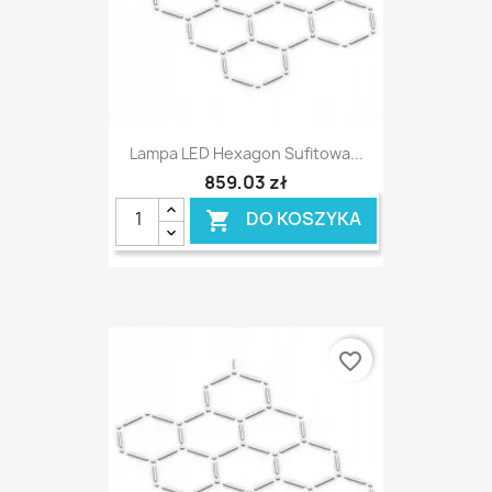
Lampa LED Hexagon Sufitowa...
859,03 zł
DO KOSZYKA

favorite_border