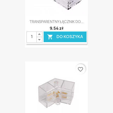
TRANSPARENTNY ŁĄCZNIK DO...
9,54 zł
DO KOSZYKA

favorite_border