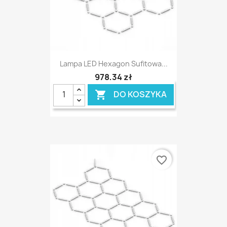
Lampa LED Hexagon Sufitowa...
978,34 zł
DO KOSZYKA

favorite_border