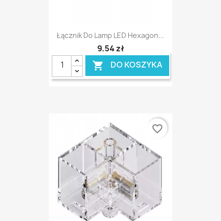
Łącznik Do Lamp LED Hexagon...
9,54 zł
DO KOSZYKA

favorite_border