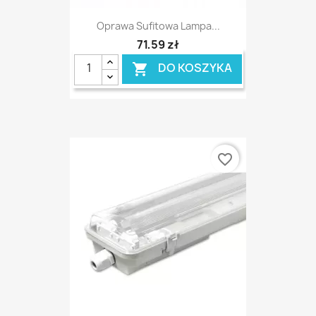
Oprawa Sufitowa Lampa...
71,59 zł
DO KOSZYKA

favorite_border