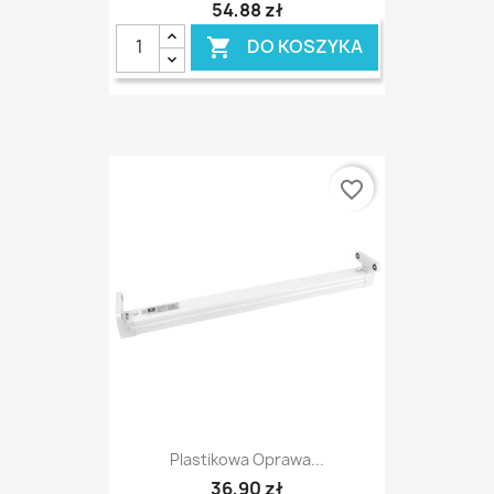
54,88 zł
DO KOSZYKA

favorite_border
Plastikowa Oprawa...
36,90 zł