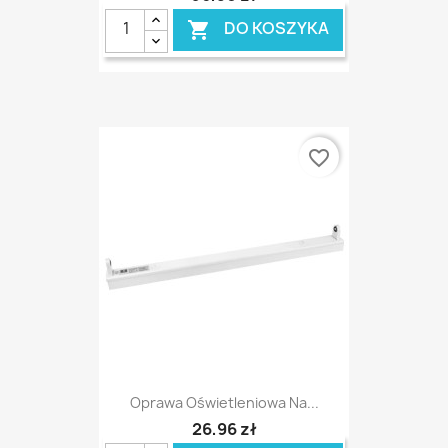
DO KOSZYKA

favorite_border
Oprawa Oświetleniowa Na...
26,96 zł