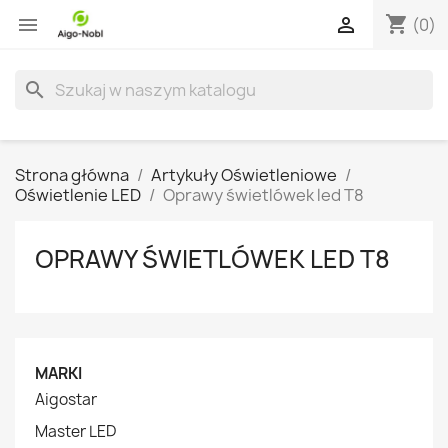
shopping_cart


(0)
search
Strona główna
Artykuły Oświetleniowe
Oświetlenie LED
Oprawy świetlówek led T8
OPRAWY ŚWIETLÓWEK LED T8
MARKI
Aigostar
Master LED