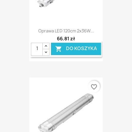
Oprawa LED 120cm 2x36W...
66,81 zł
DO KOSZYKA

favorite_border