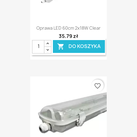
Oprawa LED 60cm 2x18W Clear
35,79 zł
DO KOSZYKA

favorite_border