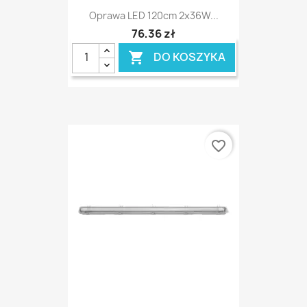
Oprawa LED 120cm 2x36W...
76,36 zł
DO KOSZYKA

favorite_border