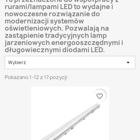
rurami/lampami LED to wydajne i
nowoczesne rozwiązanie do
modernizacji systemów
oświetleniowych. Pozwalają na
zastąpienie tradycyjnych lamp
jarzeniowych energooszczędnymi i
długowiecznymi diodami LED.

Wybierz
Pokazano 1-12 z 17 pozycji
favorite_border