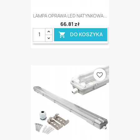
LAMPA OPRAWA LED NATYNKOWA...
66,81 zł
DO KOSZYKA

favorite_border