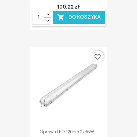
100,22 zł
DO KOSZYKA

favorite_border
Oprawa LED 120cm 2x36W...