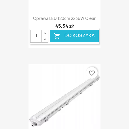
Oprawa LED 120cm 2x36W Clear
45,34 zł
DO KOSZYKA

favorite_border