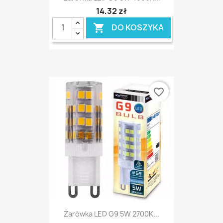
14,32 zł
DO KOSZYKA

favorite_border
Żarówka LED G9 5W 2700K...