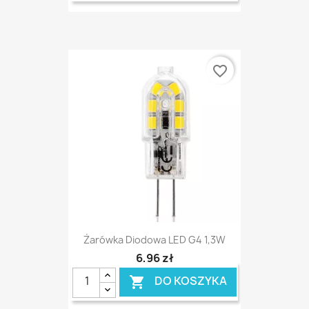
favorite_border
Żarówka Diodowa LED G4 1,3W
6,96 zł
DO KOSZYKA
