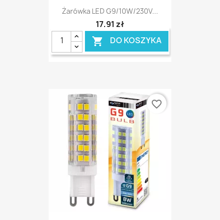
Żarówka LED G9/10W/230V...
17,91 zł
DO KOSZYKA

favorite_border