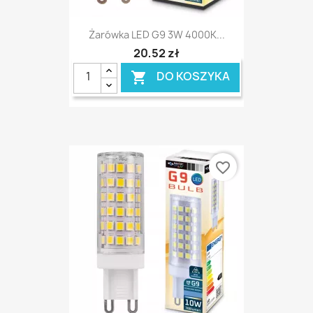
Żarówka LED G9 3W 4000K...
20,52 zł
DO KOSZYKA

favorite_border