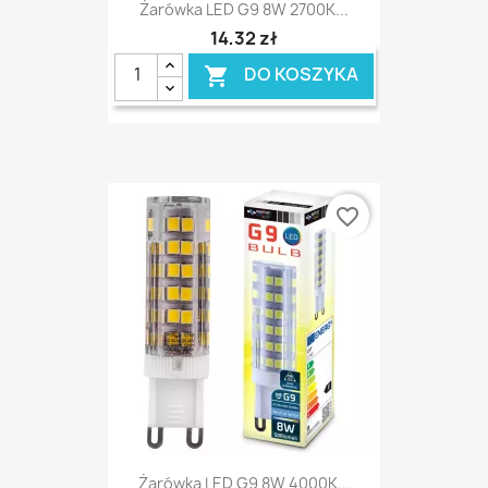
Żarówka LED G9 8W 2700K...
14,32 zł
DO KOSZYKA

favorite_border
Żarówka LED G9 8W 4000K...