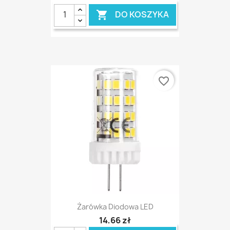
DO KOSZYKA

favorite_border
Żarówka Diodowa LED
14,66 zł