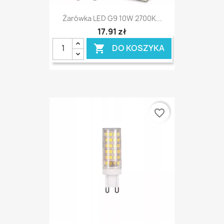
Żarówka LED G9 10W 2700K...
17,91 zł
DO KOSZYKA

favorite_border