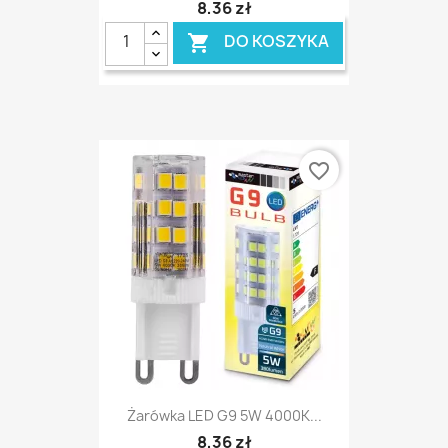
8,36 zł
DO KOSZYKA

favorite_border
Żarówka LED G9 5W 4000K...
8,36 zł