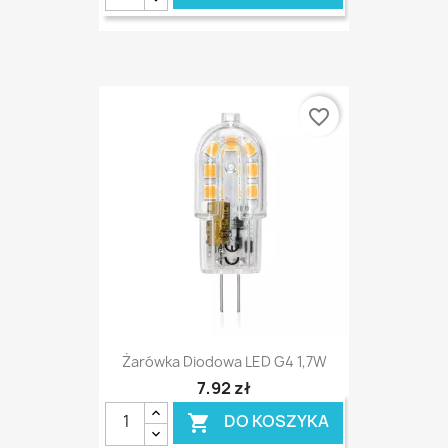
favorite_border
Żarówka Diodowa LED G4 1,7W
7,92 zł
DO KOSZYKA
