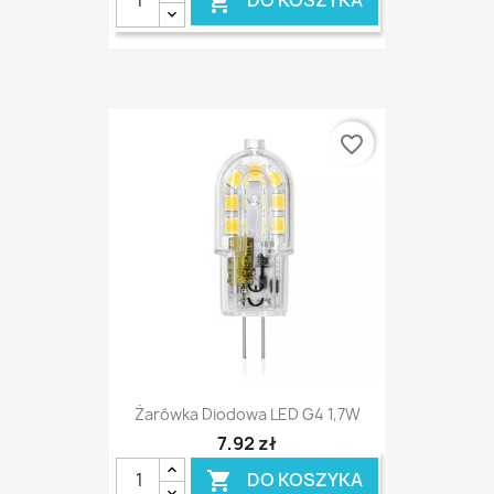
DO KOSZYKA

favorite_border
Żarówka Diodowa LED G4 1,7W
7,92 zł
DO KOSZYKA
