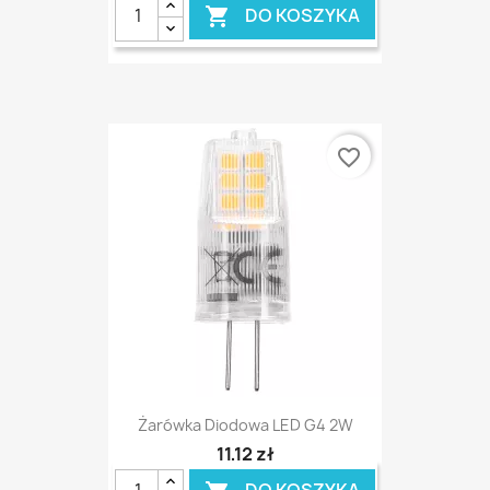
DO KOSZYKA

favorite_border
Żarówka Diodowa LED G4 2W
11,12 zł