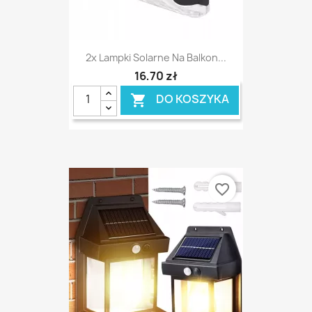
2x Lampki Solarne Na Balkon...
16,70 zł
DO KOSZYKA

favorite_border