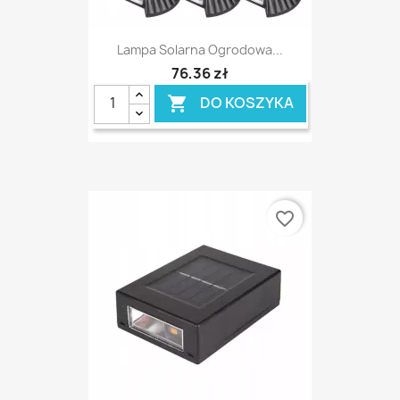
Lampa Solarna Ogrodowa...
76,36 zł
DO KOSZYKA

favorite_border