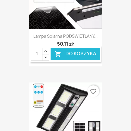
Lampa Solarna PODŚWIETLANY...
50,11 zł
DO KOSZYKA

favorite_border