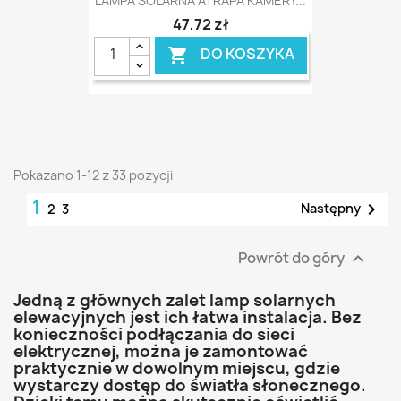
LAMPA SOLARNA ATRAPA KAMERY...
47,72 zł
DO KOSZYKA

Pokazano 1-12 z 33 pozycji
1

Następny
2
3
Powrót do góry

Jedną z głównych zalet lamp solarnych
elewacyjnych jest ich łatwa instalacja. Bez
konieczności podłączania do sieci
elektrycznej, można je zamontować
praktycznie w dowolnym miejscu, gdzie
wystarczy dostęp do światła słonecznego.