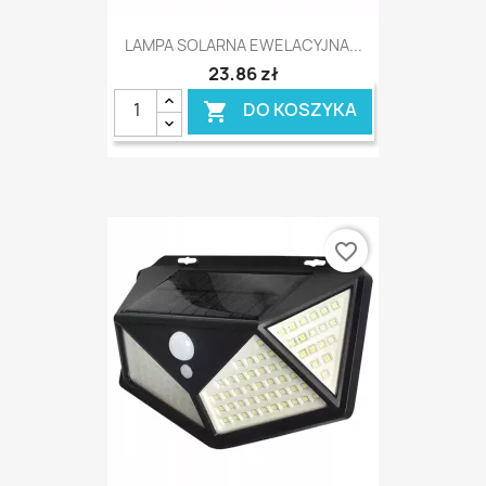
LAMPA SOLARNA EWELACYJNA...
23,86 zł
DO KOSZYKA

favorite_border