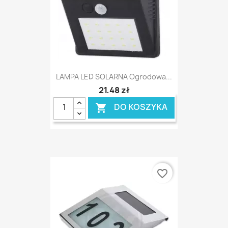
LAMPA LED SOLARNA Ogrodowa...
21,48 zł
DO KOSZYKA

favorite_border