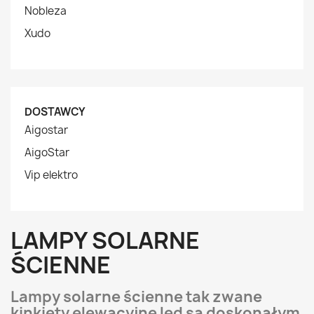
Nobleza
Xudo
DOSTAWCY
Aigostar
AigoStar
Vip elektro
LAMPY SOLARNE
ŚCIENNE
Lampy solarne ścienne tak zwane
kinkiety elewacyjne led są doskonałym