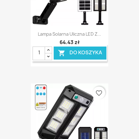
Lampa Solarna Uliczna LED Z...
64,43 zł
DO KOSZYKA

favorite_border