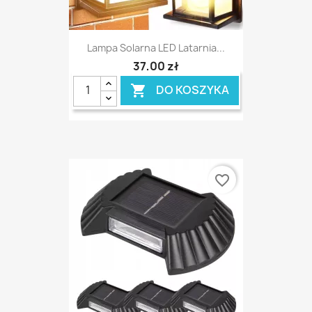
Lampa Solarna LED Latarnia...
37,00 zł
DO KOSZYKA

favorite_border