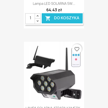
Lampa LED SOLARNA 5W...
64,43 zł
DO KOSZYKA

favorite_border