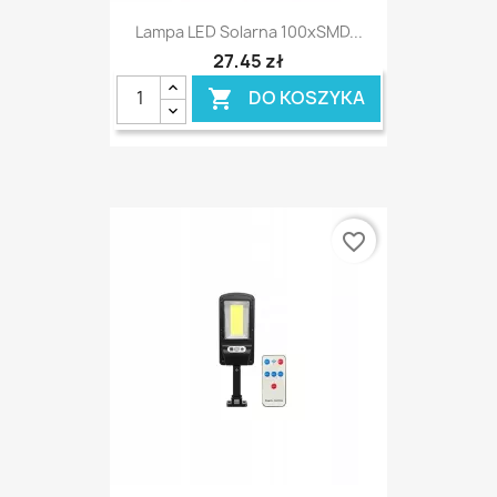
Lampa LED Solarna 100xSMD...
27,45 zł
DO KOSZYKA

favorite_border