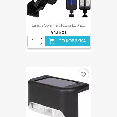
Lampa Solarna Uliczna LED Z...
44,16 zł
DO KOSZYKA

favorite_border