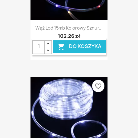
Wąż Led 15mb Kolorowy Sznur...
102,26 zł
DO KOSZYKA

favorite_border