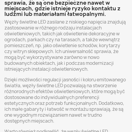
sprawia, że są one bezpieczne nawet w
miejscach, gdzie istnieje ryzyko kontaktu z
ludźmi lub materiałami łatwopalnymi.
Węzły świetlne LED zasilane z niskiego napięcia znajdują
zastosowanie w różnego rodzaju instalacjach
oświetleniowych, takich jak oświetlenie dekoracyjne w
ogrodach, parkach czy na tarasach, a także wewnątrz
pomieszczeń, np. jako oświetlenie schodów, korytarzy
czy witryn sklepowych. Ich uniwersalność sprawia, że
mogą być wykorzystywane zarówno w nowo
budowanych obiektach, jak i podczas modernizacji
istniejących instalacji oświetleniowych.
Dzięki możliwości regulacji jasności i koloru emitowanego
światła, węzły świetlne LED pozwalają na stworzenie
różnorodnych efektów oświetleniowych, które mogą być
dostosowane do indywidualnych preferencji
estetycznych oraz potrzeb funkcjonalnych. Dodatkowo,
ich małe gabaryty i łatwość w montażu sprawiają, że są
one wygodnym rozwiązaniem nawet w trudno
dostępnych miejscach.
Warto również podkreślić, że węzły świetlne LED