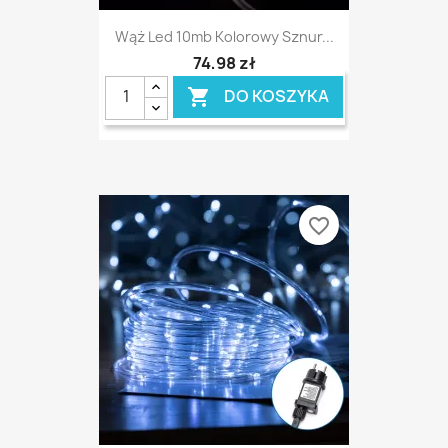
Wąż Led 10mb Kolorowy Sznur...
74,98 zł
DO KOSZYKA

favorite_border