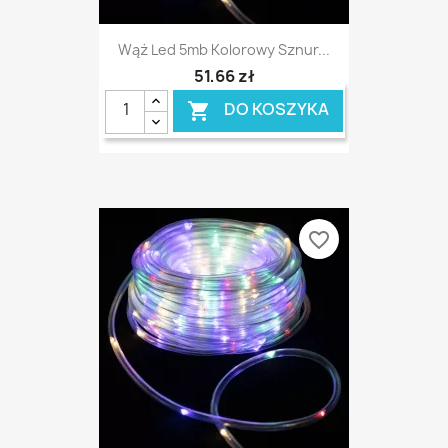
Wąż Led 5mb Kolorowy Sznur...
51,66 zł
DO KOSZYKA

favorite_border