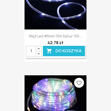
Węż Led Φ5mm 15m Sznur 150...
42,78 zł
DO KOSZYKA

favorite_border