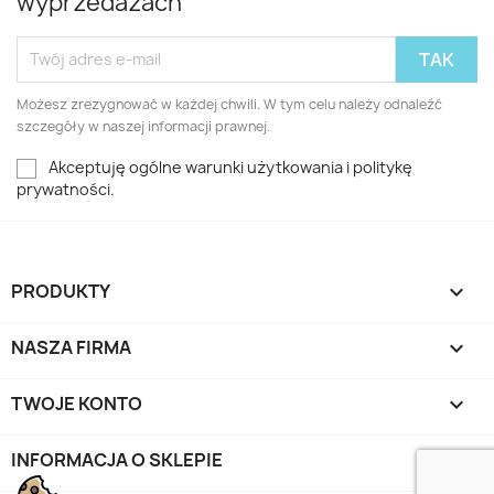
wyprzedażach
Możesz zrezygnować w każdej chwili. W tym celu należy odnaleźć
szczegóły w naszej informacji prawnej.
Akceptuję ogólne warunki użytkowania i politykę
prywatności.
PRODUKTY

NASZA FIRMA

TWOJE KONTO

INFORMACJA O SKLEPIE
keyboard_arrow_down