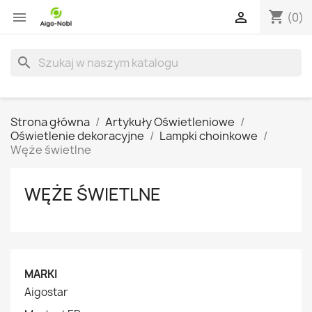
shopping_cart


(0)
search
Strona główna
Artykuły Oświetleniowe
Oświetlenie dekoracyjne
Lampki choinkowe
Węże świetlne
WĘŻE ŚWIETLNE
MARKI
Aigostar