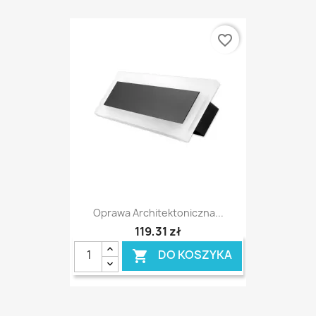
favorite_border
Oprawa Architektoniczna...
119,31 zł
DO KOSZYKA
