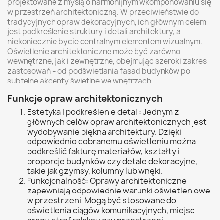
projektowane z myślą o harmonijnym wkomponowaniu się
w przestrzeń architektoniczną. W przeciwieństwie do
tradycyjnych opraw dekoracyjnych, ich głównym celem
jest podkreślenie struktury i detali architektury, a
niekoniecznie bycie centralnym elementem wizualnym.
Oświetlenie architektoniczne może być zarówno
wewnętrzne, jak i zewnętrzne, obejmując szeroki zakres
zastosowań – od podświetlania fasad budynków po
subtelne akcenty świetlne we wnętrzach.
Funkcje opraw architektonicznych
Estetyka i podkreślenie detali: Jednym z
głównych celów opraw architektonicznych jest
wydobywanie piękna architektury. Dzięki
odpowiednio dobranemu oświetleniu można
podkreślić fakturę materiałów, kształty i
proporcje budynków czy detale dekoracyjne,
takie jak gzymsy, kolumny lub wnęki.
Funkcjonalność: Oprawy architektoniczne
zapewniają odpowiednie warunki oświetleniowe
w przestrzeni. Mogą być stosowane do
oświetlenia ciągów komunikacyjnych, miejsc
pracy, stref relaksu czy przestrzeni