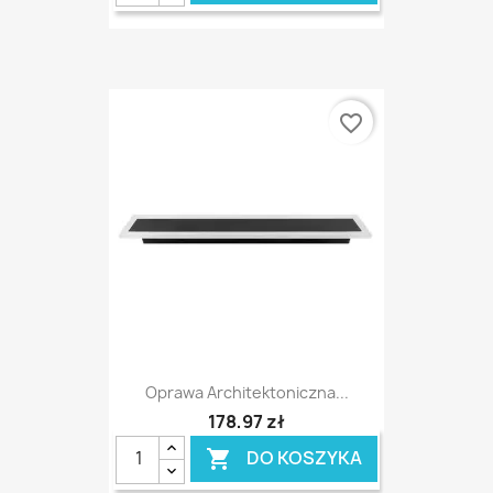
favorite_border
Oprawa Architektoniczna...
178,97 zł
DO KOSZYKA
