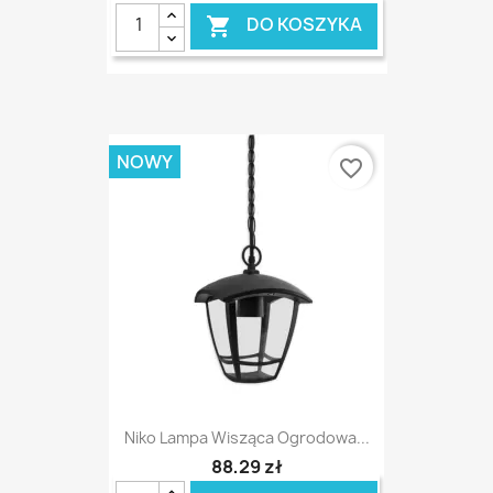
DO KOSZYKA

NOWY
favorite_border
Niko Lampa Wisząca Ogrodowa...
88,29 zł