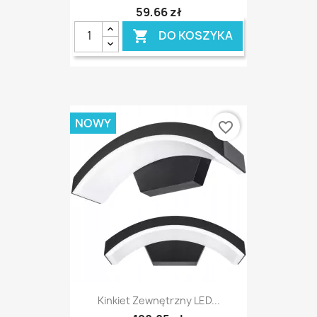
59,66 zł
DO KOSZYKA

NOWY
favorite_border
Kinkiet Zewnętrzny LED...