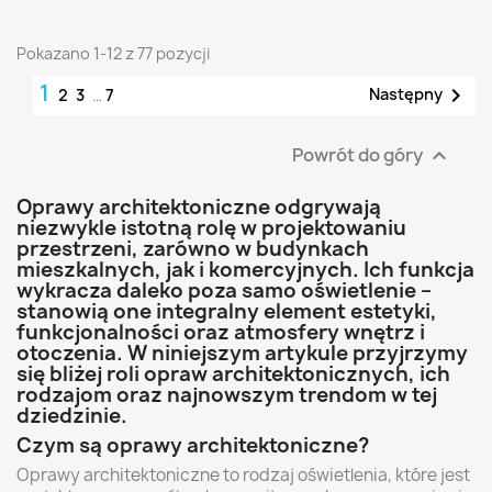
Pokazano 1-12 z 77 pozycji
1

Następny
2
3
…
7
Powrót do góry

Oprawy architektoniczne odgrywają
niezwykle istotną rolę w projektowaniu
przestrzeni, zarówno w budynkach
mieszkalnych, jak i komercyjnych. Ich funkcja
wykracza daleko poza samo oświetlenie –
stanowią one integralny element estetyki,
funkcjonalności oraz atmosfery wnętrz i
otoczenia. W niniejszym artykule przyjrzymy
się bliżej roli opraw architektonicznych, ich
rodzajom oraz najnowszym trendom w tej
dziedzinie.
Czym są oprawy architektoniczne?
Oprawy architektoniczne to rodzaj oświetlenia, które jest