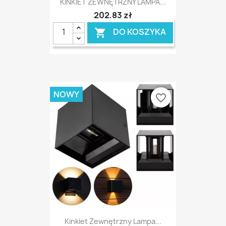
KINKIET ZEWNĘTRZNY LAMPA...
202,83 zł
DO KOSZYKA

NOWY
favorite_border
Kinkiet Zewnętrzny Lampa...