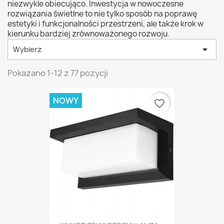
niezwykle obiecująco. Inwestycja w nowoczesne
rozwiązania świetlne to nie tylko sposób na poprawę
estetyki i funkcjonalności przestrzeni, ale także krok w
kierunku bardziej zrównoważonego rozwoju.

Wybierz
Pokazano 1-12 z 77 pozycji
NOWY
favorite_border