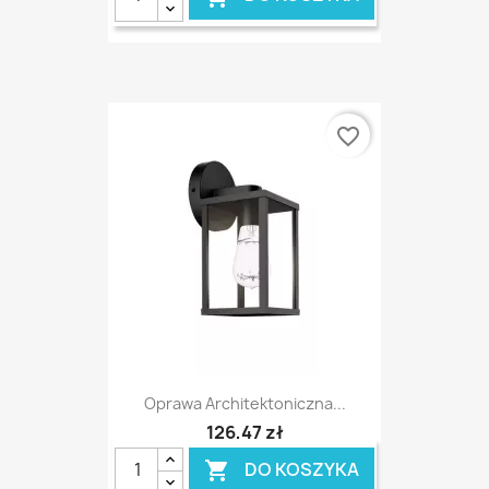
favorite_border
Oprawa Architektoniczna...
126,47 zł
DO KOSZYKA
