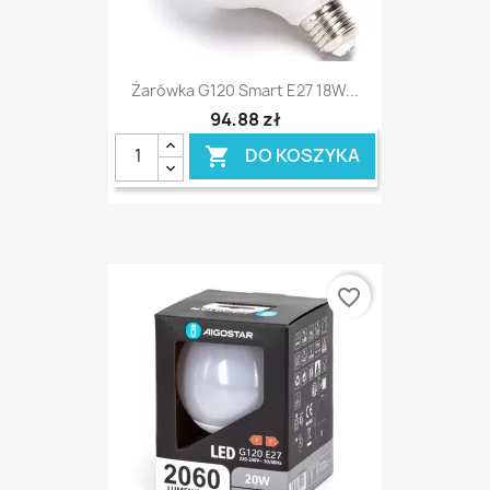
Żarówka G120 Smart E27 18W...
94,88 zł
DO KOSZYKA

favorite_border