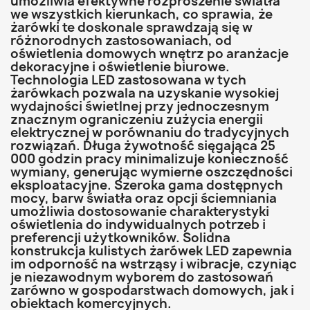
umożliwia efektywne rozproszenie światła
we wszystkich kierunkach, co sprawia, że
żarówki te doskonale sprawdzają się w
różnorodnych zastosowaniach, od
oświetlenia domowych wnętrz po aranżacje
dekoracyjne i oświetlenie biurowe.
Technologia LED zastosowana w tych
żarówkach pozwala na uzyskanie wysokiej
wydajności świetlnej przy jednoczesnym
znacznym ograniczeniu zużycia energii
elektrycznej w porównaniu do tradycyjnych
rozwiązań. Długa żywotność sięgająca 25
000 godzin pracy minimalizuje konieczność
wymiany, generując wymierne oszczędności
eksploatacyjne. Szeroka gama dostępnych
mocy, barw światła oraz opcji ściemniania
umożliwia dostosowanie charakterystyki
oświetlenia do indywidualnych potrzeb i
preferencji użytkowników. Solidna
konstrukcja kulistych żarówek LED zapewnia
im odporność na wstrząsy i wibracje, czyniąc
je niezawodnym wyborem do zastosowań
zarówno w gospodarstwach domowych, jak i
obiektach komercyjnych.