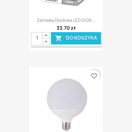
Zarówka Diodowa LED G120...
33,70 zł
DO KOSZYKA

favorite_border