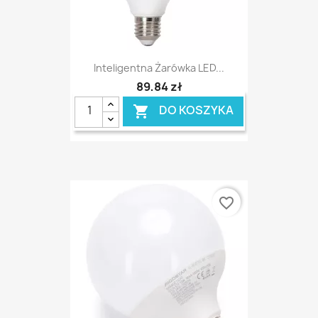
Inteligentna Żarówka LED...
89,84 zł
DO KOSZYKA

favorite_border