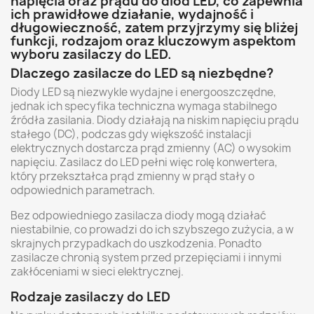
napięcia oraz prądu do diod LED, co zapewnia
ich prawidłowe działanie, wydajność i
długowieczność, zatem przyjrzymy się bliżej
funkcji, rodzajom oraz kluczowym aspektom
wyboru zasilaczy do LED.
Dlaczego zasilacze do LED są niezbędne?
Diody LED są niezwykle wydajne i energooszczędne,
jednak ich specyfika techniczna wymaga stabilnego
źródła zasilania. Diody działają na niskim napięciu prądu
stałego (DC), podczas gdy większość instalacji
elektrycznych dostarcza prąd zmienny (AC) o wysokim
napięciu. Zasilacz do LED pełni więc rolę konwertera,
który przekształca prąd zmienny w prąd stały o
odpowiednich parametrach.
Bez odpowiedniego zasilacza diody mogą działać
niestabilnie, co prowadzi do ich szybszego zużycia, a w
skrajnych przypadkach do uszkodzenia. Ponadto
zasilacze chronią system przed przepięciami i innymi
zakłóceniami w sieci elektrycznej.
Rodzaje zasilaczy do LED