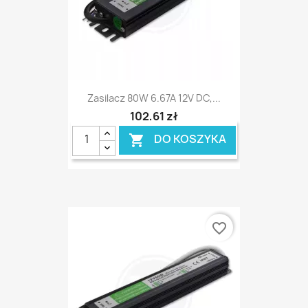
Zasilacz 80W 6.67A 12V DC,...
102,61 zł
DO KOSZYKA

favorite_border