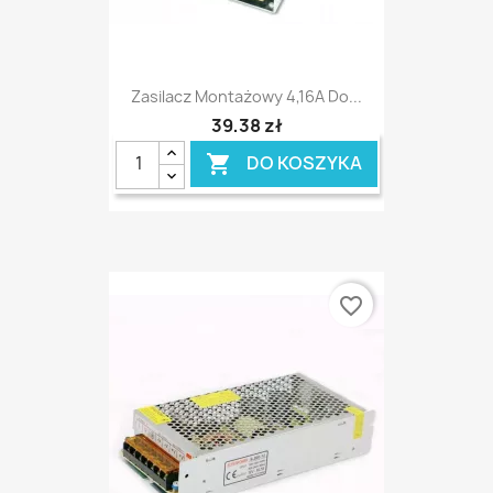
Zasilacz Montażowy 4,16A Do...
39,38 zł
DO KOSZYKA

favorite_border