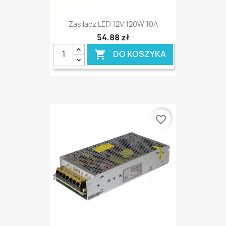
Zasilacz LED 12V 120W 10A
54,88 zł
DO KOSZYKA

favorite_border