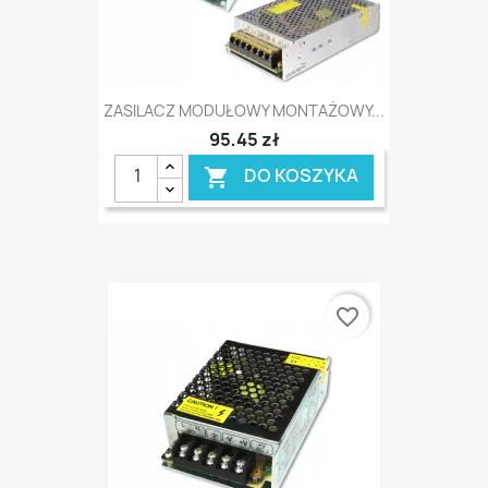
ZASILACZ MODUŁOWY MONTAŻOWY...
95,45 zł
DO KOSZYKA

favorite_border