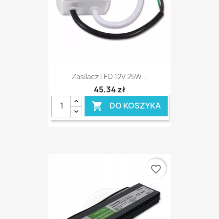
Zasilacz LED 12V 25W...
45,34 zł
DO KOSZYKA

favorite_border