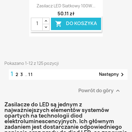
Zasilacz LED Siatkowy 100W...
50,11 zł
DO KOSZYKA

Pokazano 1-12 z 125 pozycji
1

Następny
2
3
…
11
Powrót do góry

Zasilacze do LED są jednym z
najważniejszych elementów systemów
opartych na technologii diod
elektroluminescencyjnych. Ich głównym
zadaniem jest dostarczanie odpowiedniego