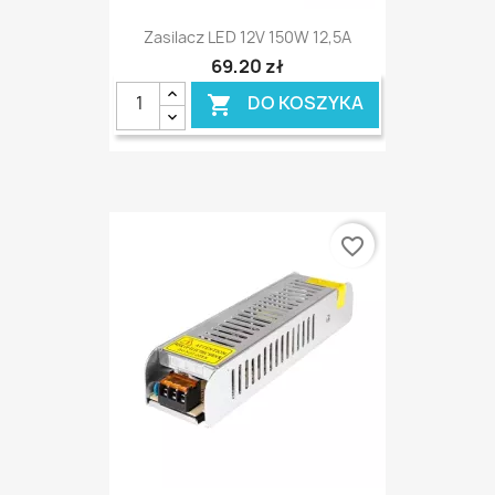
Zasilacz LED 12V 150W 12,5A
69,20 zł
DO KOSZYKA

favorite_border