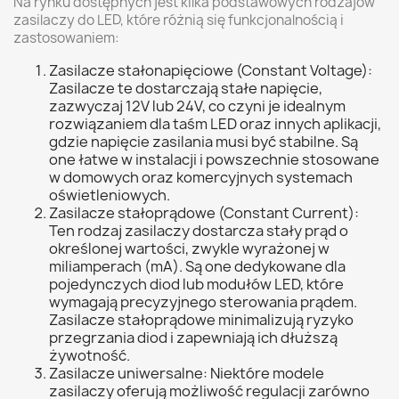
Na rynku dostępnych jest kilka podstawowych rodzajów
zasilaczy do LED, które różnią się funkcjonalnością i
zastosowaniem:
Zasilacze stałonapięciowe (Constant Voltage):
Zasilacze te dostarczają stałe napięcie,
zazwyczaj 12V lub 24V, co czyni je idealnym
rozwiązaniem dla taśm LED oraz innych aplikacji,
gdzie napięcie zasilania musi być stabilne. Są
one łatwe w instalacji i powszechnie stosowane
w domowych oraz komercyjnych systemach
oświetleniowych.
Zasilacze stałoprądowe (Constant Current):
Ten rodzaj zasilaczy dostarcza stały prąd o
określonej wartości, zwykle wyrażonej w
miliamperach (mA). Są one dedykowane dla
pojedynczych diod lub modułów LED, które
wymagają precyzyjnego sterowania prądem.
Zasilacze stałoprądowe minimalizują ryzyko
przegrzania diod i zapewniają ich dłuższą
żywotność.
Zasilacze uniwersalne: Niektóre modele
zasilaczy oferują możliwość regulacji zarówno