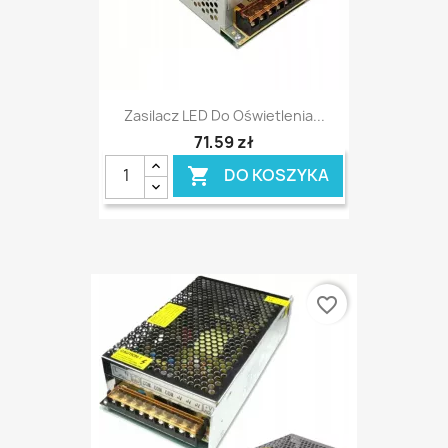
Zasilacz LED Do Oświetlenia...
71,59 zł
DO KOSZYKA

favorite_border