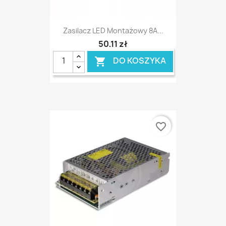
Zasilacz LED Montażowy 8A...
50,11 zł
DO KOSZYKA

favorite_border