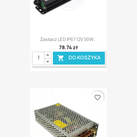
Zasilacz LED IP67 12V 50W...
78,74 zł
DO KOSZYKA

favorite_border