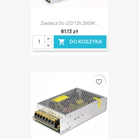
Zasilacz Do LED 12V 200W...
81,13 zł
DO KOSZYKA

favorite_border