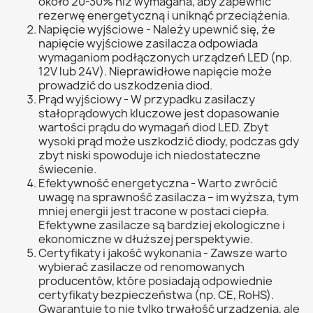
około 20-30% niż wymagana, aby zapewnić
rezerwę energetyczną i uniknąć przeciążenia.
Napięcie wyjściowe - Należy upewnić się, że
napięcie wyjściowe zasilacza odpowiada
wymaganiom podłączonych urządzeń LED (np.
12V lub 24V). Nieprawidłowe napięcie może
prowadzić do uszkodzenia diod.
Prąd wyjściowy - W przypadku zasilaczy
stałoprądowych kluczowe jest dopasowanie
wartości prądu do wymagań diod LED. Zbyt
wysoki prąd może uszkodzić diody, podczas gdy
zbyt niski spowoduje ich niedostateczne
świecenie.
Efektywność energetyczna - Warto zwrócić
uwagę na sprawność zasilacza – im wyższa, tym
mniej energii jest tracone w postaci ciepła.
Efektywne zasilacze są bardziej ekologiczne i
ekonomiczne w dłuższej perspektywie.
Certyfikaty i jakość wykonania - Zawsze warto
wybierać zasilacze od renomowanych
producentów, które posiadają odpowiednie
certyfikaty bezpieczeństwa (np. CE, RoHS).
Gwarantuje to nie tylko trwałość urządzenia, ale