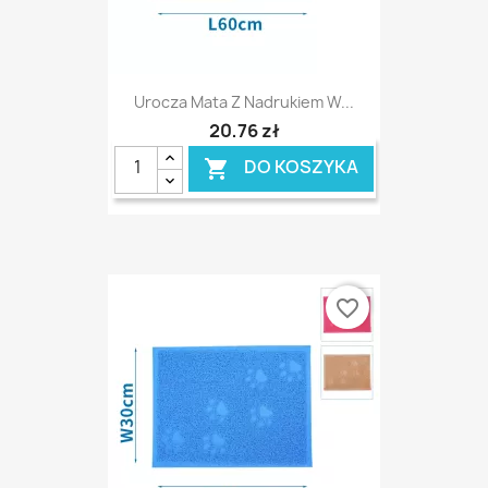
Urocza Mata Z Nadrukiem W...
20,76 zł
DO KOSZYKA

favorite_border