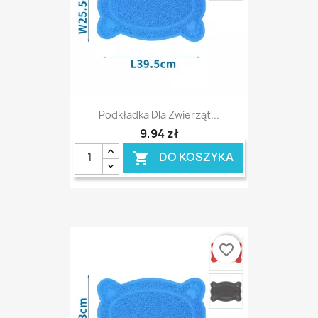
Podkładka Dla Zwierząt...
9,94 zł
DO KOSZYKA

favorite_border