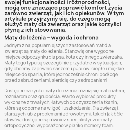
swojej funkcjonalności i różnorodności,
mogą one znacząco poprawić komfort życia
zarówno zwierząt, jak i ich opiekunów. W tym
artykule przyjrzymy się, do czego mogą
służyć maty dla zwierząt oraz jakie korzyści
płyną z ich stosowania.
Maty do leżenia – wygoda i ochrona
Jednym z najpopularniejszych zastosowań mat dla
zwierząt są maty do leżenia. Stanowią one wygodne
miejsce odpoczynku dla psa, kota czy innego zwierzaka.
Maty tego typu są szczególnie przydatne w sytuacjach,
gdy chcemy zapewnić naszemu pupilowi ciepłe i miękkie
miejsce do spania, które jednocześnie chroni podłogę
przed zabrudzeniami, sierścią czy zadrapaniami.
Dostępne na rynku maty do leżenia różnią się materiałem,
rozmiarem oraz grubością. Warto wybierać produkty
wykonane z trwałych, łatwych do czyszczenia tkanin,
które są odporne na wilgoć i uszkodzenia. Dla zwierząt
starszych lub z problemami zdrowotnymi, takich jak bóle
stawów, dostępne są również specjalistyczne maty
ortopedyczne, wyposażone w piankę memory foam.