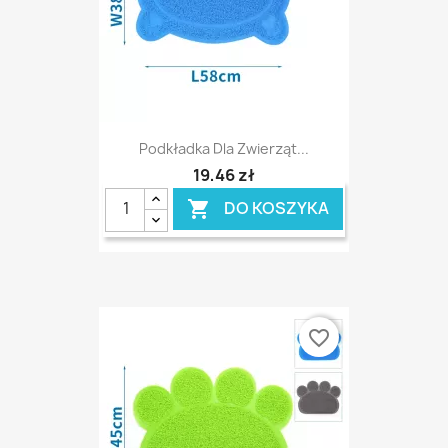
Podkładka Dla Zwierząt...
19,46 zł
DO KOSZYKA

favorite_border