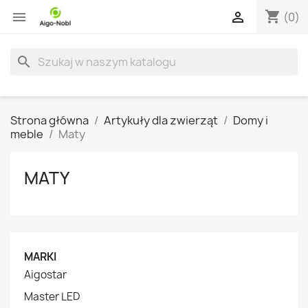
shopping_cart


(0)
search
Strona główna
Artykuły dla zwierząt
Domy i
meble
Maty
MATY
MARKI
Aigostar
Master LED