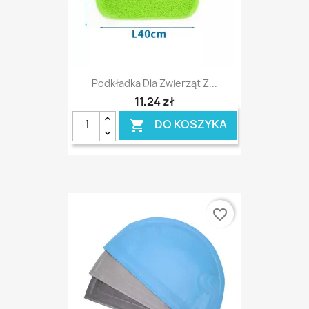
Podkładka Dla Zwierząt Z...
11,24 zł
DO KOSZYKA

favorite_border