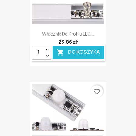
Włącznik Do Profilu LED...
23,86 zł
DO KOSZYKA

favorite_border