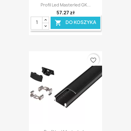
Profil Led Masterled GK...
57,27 zł
DO KOSZYKA

favorite_border