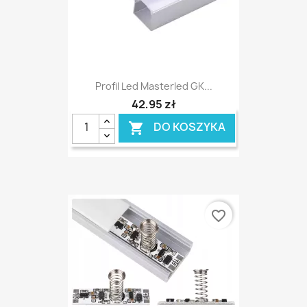
Profil Led Masterled GK...
42,95 zł
DO KOSZYKA

favorite_border