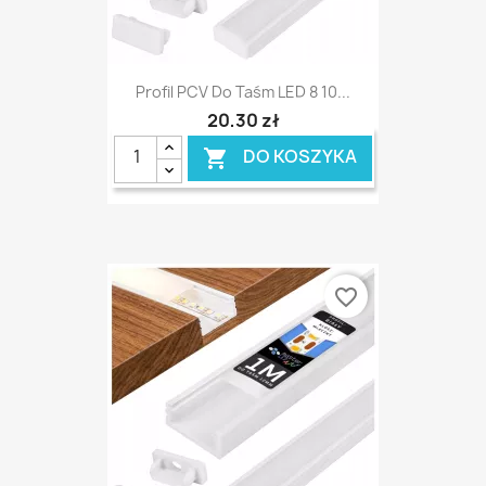
Profil PCV Do Taśm LED 8 10...
20,30 zł
DO KOSZYKA

favorite_border