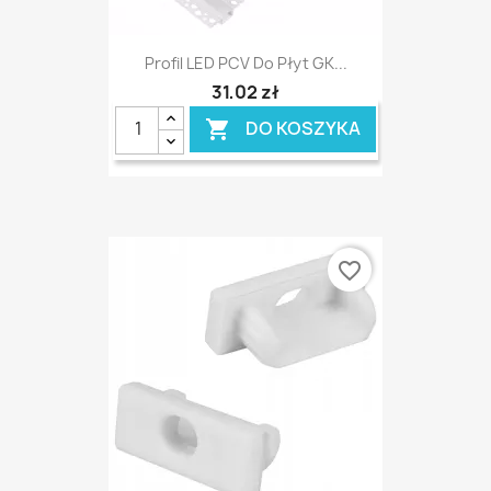
Profil LED PCV Do Płyt GK...
31,02 zł
DO KOSZYKA

favorite_border