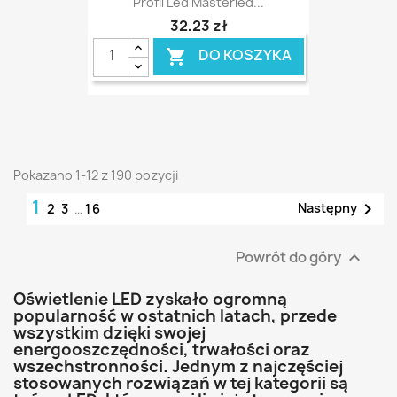
Profil Led Masterled...
32,23 zł
DO KOSZYKA

Pokazano 1-12 z 190 pozycji
1

Następny
2
3
…
16
Powrót do góry

Oświetlenie LED zyskało ogromną
popularność w ostatnich latach, przede
wszystkim dzięki swojej
energooszczędności, trwałości oraz
wszechstronności. Jednym z najczęściej
stosowanych rozwiązań w tej kategorii są