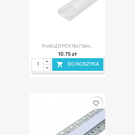
Profil LED PCV 16x7 Slim...
10,75 zł
DO KOSZYKA

favorite_border