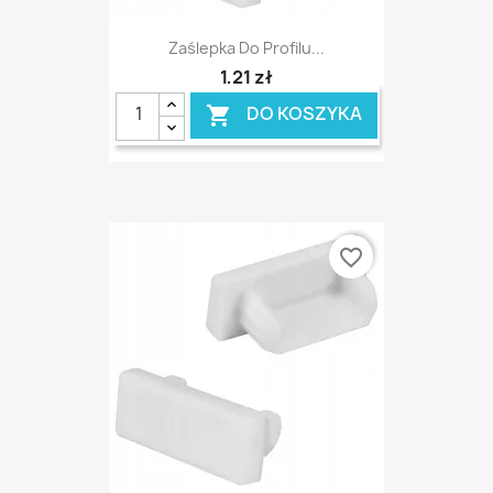
Zaślepka Do Profilu...
1,21 zł
DO KOSZYKA

favorite_border