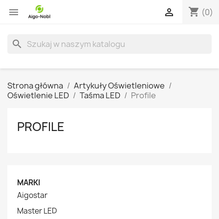
shopping_cart


(0)
search
Strona główna
Artykuły Oświetleniowe
Oświetlenie LED
Taśma LED
Profile
PROFILE
MARKI
Aigostar
Master LED