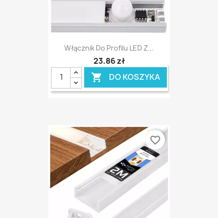
Włącznik Do Profilu LED Z...
23,86 zł
DO KOSZYKA

favorite_border