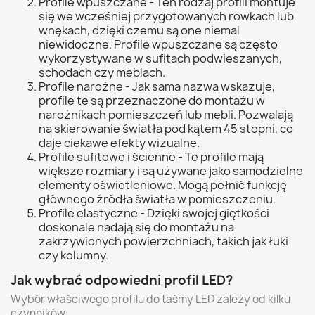
Profile wpuszczane - Ten rodzaj profili montuje
się we wcześniej przygotowanych rowkach lub
wnękach, dzięki czemu są one niemal
niewidoczne. Profile wpuszczane są często
wykorzystywane w sufitach podwieszanych,
schodach czy meblach.
Profile narożne - Jak sama nazwa wskazuje,
profile te są przeznaczone do montażu w
narożnikach pomieszczeń lub mebli. Pozwalają
na skierowanie światła pod kątem 45 stopni, co
daje ciekawe efekty wizualne.
Profile sufitowe i ścienne - Te profile mają
większe rozmiary i są używane jako samodzielne
elementy oświetleniowe. Mogą pełnić funkcję
głównego źródła światła w pomieszczeniu.
Profile elastyczne - Dzięki swojej giętkości
doskonale nadają się do montażu na
zakrzywionych powierzchniach, takich jak łuki
czy kolumny.
Jak wybrać odpowiedni profil LED?
Wybór właściwego profilu do taśmy LED zależy od kilku
czynników: