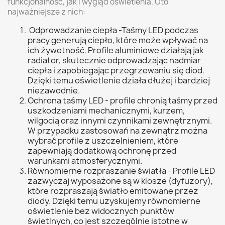
funkcjonalność, jak i wygląd oświetlenia. Oto
najważniejsze z nich:
Odprowadzanie ciepła -Taśmy LED podczas
pracy generują ciepło, które może wpływać na
ich żywotność. Profile aluminiowe działają jak
radiator, skutecznie odprowadzając nadmiar
ciepła i zapobiegając przegrzewaniu się diod.
Dzięki temu oświetlenie działa dłużej i bardziej
niezawodnie.
Ochrona taśmy LED - profile chronią taśmy przed
uszkodzeniami mechanicznymi, kurzem,
wilgocią oraz innymi czynnikami zewnętrznymi.
W przypadku zastosowań na zewnątrz można
wybrać profile z uszczelnieniem, które
zapewniają dodatkową ochronę przed
warunkami atmosferycznymi.
Równomierne rozpraszanie światła - Profile LED
zazwyczaj wyposażone są w klosze (dyfuzory),
które rozpraszają światło emitowane przez
diody. Dzięki temu uzyskujemy równomierne
oświetlenie bez widocznych punktów
świetlnych, co jest szczególnie istotne w