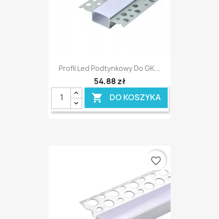
Profil Led Podtynkowy Do GK...
54,88 zł
DO KOSZYKA

favorite_border