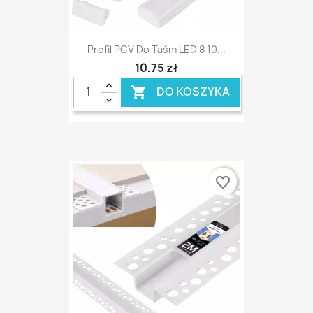
Profil PCV Do Taśm LED 8 10...
10,75 zł
DO KOSZYKA

favorite_border