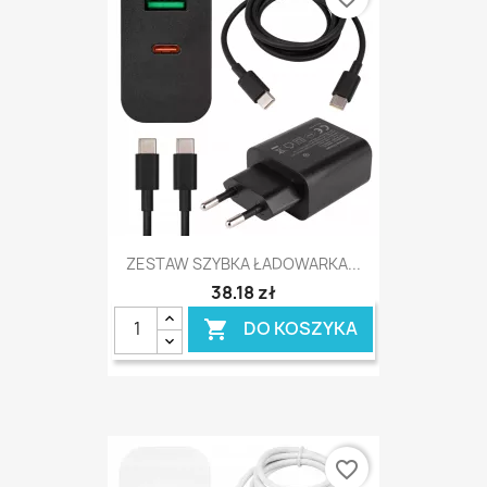
ZESTAW SZYBKA ŁADOWARKA...
38,18 zł
DO KOSZYKA

favorite_border