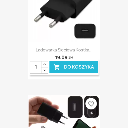
Ładowarka Sieciowa Kostka...
19,09 zł
DO KOSZYKA

favorite_border