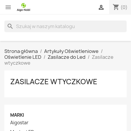
shopping_cart


(0)
search
Strona główna
Artykuły Oświetleniowe
Oświetlenie LED
Zasilacze do Led
Zasilacze
wtyczkowe
ZASILACZE WTYCZKOWE
MARKI
Aigostar