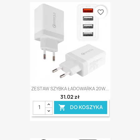
favorite_border
ZESTAW SZYBKA ŁADOWARKA 20W...
31,02 zł
DO KOSZYKA
