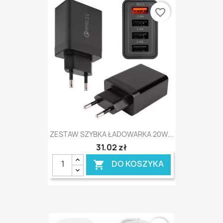
favorite_border
ZESTAW SZYBKA ŁADOWARKA 20W...
31,02 zł
DO KOSZYKA
