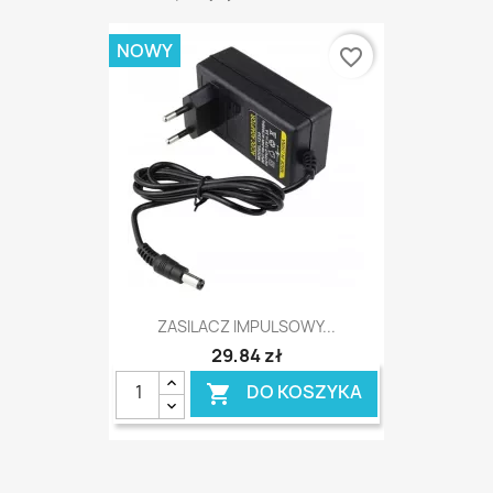
NOWY
favorite_border
ZASILACZ IMPULSOWY...
29,84 zł
DO KOSZYKA
