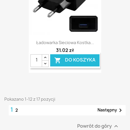
Ładowarka Sieciowa Kostka...
31,02 zł
DO KOSZYKA

Pokazano 1-12 z 17 pozycji
1

Następny
2
Powrót do góry
