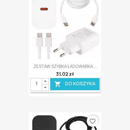
ZESTAW SZYBKA ŁADOWARKA...
31,02 zł
DO KOSZYKA

favorite_border