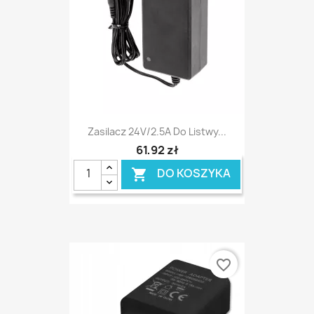
Zasilacz 24V/2.5A Do Listwy...
61,92 zł
DO KOSZYKA

favorite_border