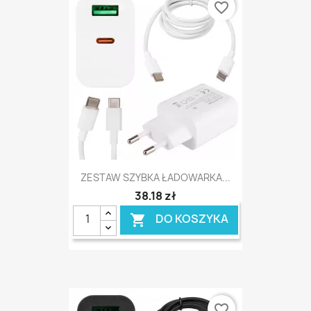
favorite_border
ZESTAW SZYBKA ŁADOWARKA...
38,18 zł
DO KOSZYKA

favorite_border