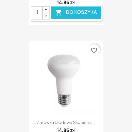
14,86 zł
DO KOSZYKA

favorite_border
Żarówka Diodowa Skupiona...
14,86 zł