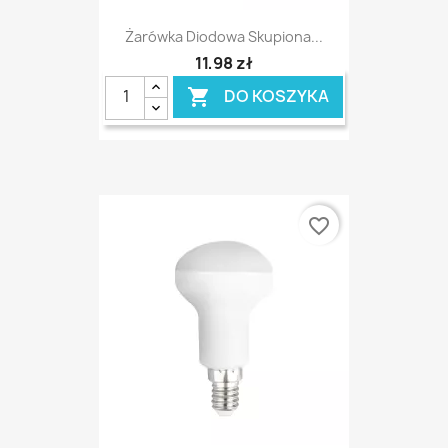
Żarówka Diodowa Skupiona...
11,98 zł
DO KOSZYKA

favorite_border