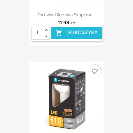
Żarówka Diodowa Skupiona...
11,98 zł
DO KOSZYKA

favorite_border