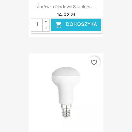
Żarówka Diodowa Skupiona...
14,02 zł
DO KOSZYKA

favorite_border