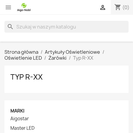
shopping_cart


(0)
search
Strona główna
Artykuły Oświetleniowe
Oświetlenie LED
Żarówki
Typ R-XX
TYP R-XX
MARKI
Aigostar
Master LED