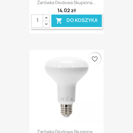
Żarówka Diodowa Skupiona...
14,02 zł
DO KOSZYKA

favorite_border
Żarówka Diodowa Skupiona...