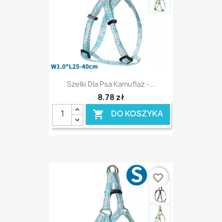
Szelki Dla Psa Kamuflaż -...
8,78 zł
DO KOSZYKA

favorite_border