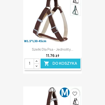
Szelki Dla Psa - Jednolity...
11,76 zł
DO KOSZYKA

favorite_border