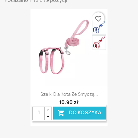
Pokazano 1-12 z 79 pozycji
favorite_border
Szelki Dla Kota Ze Smyczą...
10,90 zł
DO KOSZYKA
