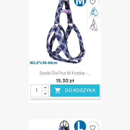
favorite_border
Szelki Dla Psa W Kratkę -...
15,30 zł
DO KOSZYKA

favorite_border