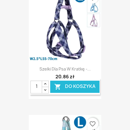
Szelki Dla Psa W Kratkę -...
20,86 zł
DO KOSZYKA

favorite_border