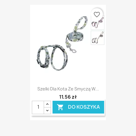
favorite_border
Szelki Dla Kota Ze Smyczą W...
11,56 zł
DO KOSZYKA
