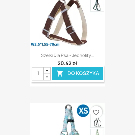
Szelki Dla Psa - Jednolity...
20,42 zł
DO KOSZYKA

favorite_border