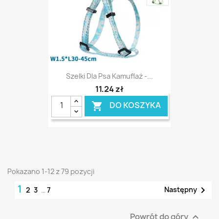
Szelki Dla Psa Kamuflaż -...
11,24 zł
DO KOSZYKA

Pokazano 1-12 z 79 pozycji
1

Następny
2
3
…
7
Powrót do góry
