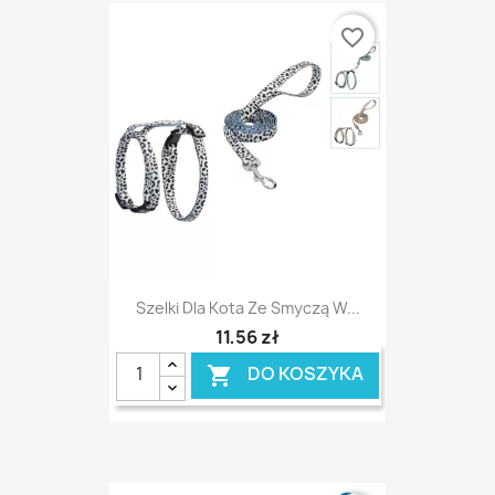
favorite_border
Szelki Dla Kota Ze Smyczą W...
11,56 zł
DO KOSZYKA
