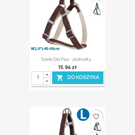
Szelki Dla Psa - Jednolity...
15,94 zł
DO KOSZYKA

favorite_border