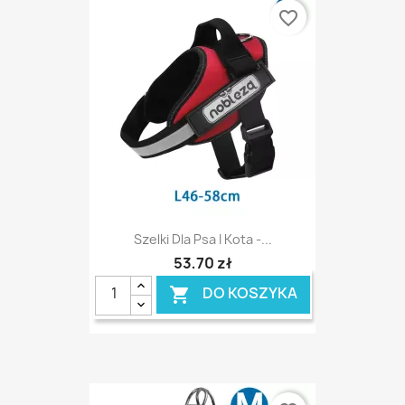
favorite_border
Szelki Dla Psa I Kota -...
53,70 zł
DO KOSZYKA
