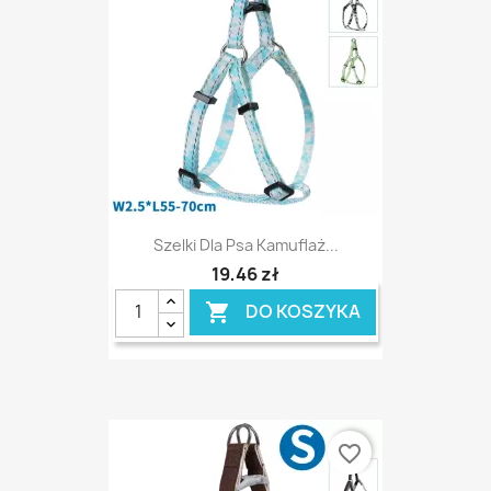
Szelki Dla Psa Kamuflaż...
19,46 zł
DO KOSZYKA

favorite_border