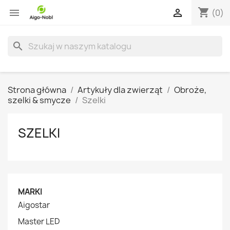
shopping_cart


(0)
search
Strona główna
Artykuły dla zwierząt
Obroże,
szelki & smycze
Szelki
SZELKI
MARKI
Aigostar
Master LED