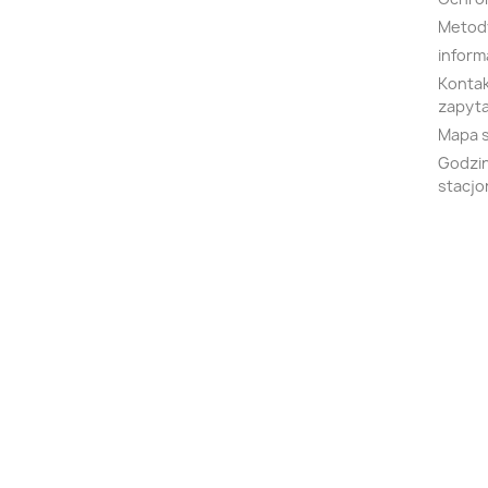
Metody
inform
Kontak
zapyta
Mapa 
Godzin
stacjo