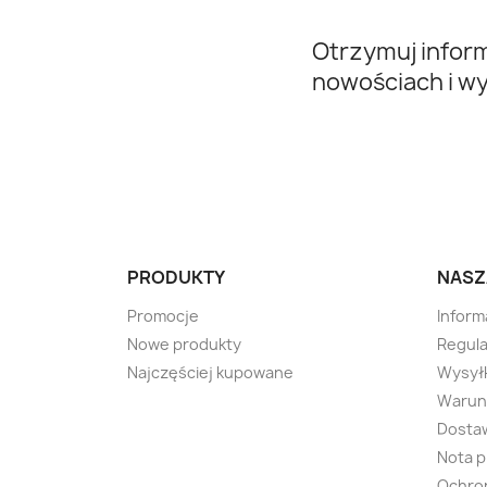
Otrzymuj infor
nowościach i w
PRODUKTY
NASZ
Promocje
Inform
Nowe produkty
Regula
Najczęściej kupowane
Wysyłk
Warunk
Dosta
Nota 
Ochro