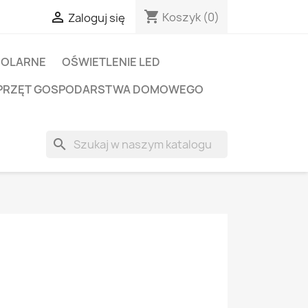
shopping_cart

Koszyk
(0)
Zaloguj się
SOLARNE
OŚWIETLENIE LED
PRZĘT GOSPODARSTWA DOMOWEGO
search