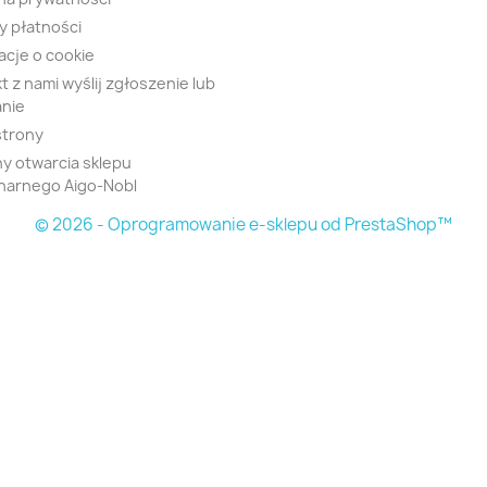
 płatności
acje o cookie
t z nami wyślij zgłoszenie lub
nie
strony
y otwarcia sklepu
narnego Aigo-Nobl
© 2026 - Oprogramowanie e-sklepu od PrestaShop™