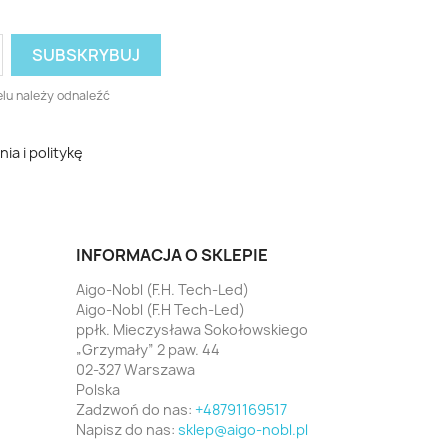
lu należy odnaleźć
a i politykę
INFORMACJA O SKLEPIE
Aigo-Nobl (F.H. Tech-Led)
Aigo-Nobl (F.H Tech-Led)
ppłk. Mieczysława Sokołowskiego
„Grzymały” 2 paw. 44
02-327 Warszawa
Polska
Zadzwoń do nas:
+48791169517
Napisz do nas:
sklep@aigo-nobl.pl