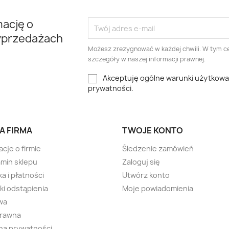
mację o
yprzedażach
Możesz zrezygnować w każdej chwili. W tym ce
szczegóły w naszej informacji prawnej.
Akceptuję ogólne warunki użytkowani
prywatności.
A FIRMA
TWOJE KONTO
acje o firmie
Śledzenie zamówień
min sklepu
Zaloguj się
a i płatności
Utwórz konto
i odstąpienia
Moje powiadomienia
wa
prawna
na prywatności