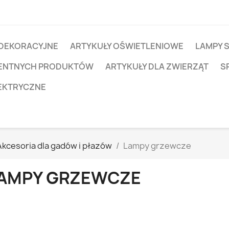
 DEKORACYJNE
ARTYKUŁY OŚWIETLENIOWE
LAMPY 
IGENTNYCH PRODUKTÓW
ARTYKUŁY DLA ZWIERZĄT
S
EKTRYCZNE
Akcesoria dla gadów i płazów
Lampy grzewcze
AMPY GRZEWCZE