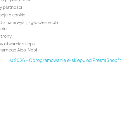
 płatności
acje o cookie
t z nami wyślij zgłoszenie lub
nie
strony
y otwarcia sklepu
narnego Aigo-Nobl
© 2026 - Oprogramowanie e-sklepu od PrestaShop™