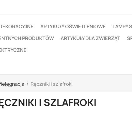
 DEKORACYJNE
ARTYKUŁY OŚWIETLENIOWE
LAMPY 
IGENTNYCH PRODUKTÓW
ARTYKUŁY DLA ZWIERZĄT
S
EKTRYCZNE
Pielęgnacja
Ręczniki i szlafroki
ĘCZNIKI I SZLAFROKI