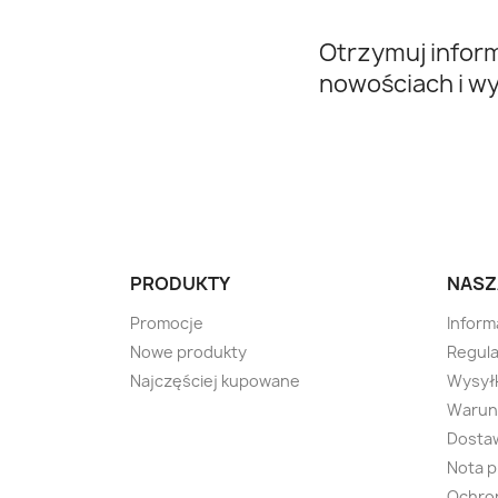
Otrzymuj infor
nowościach i w
PRODUKTY
NASZ
Promocje
Inform
Nowe produkty
Regula
Najczęściej kupowane
Wysyłk
Warunk
Dosta
Nota 
Ochro