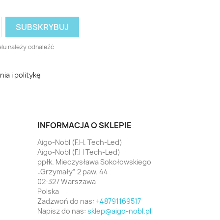
lu należy odnaleźć
a i politykę
INFORMACJA O SKLEPIE
Aigo-Nobl (F.H. Tech-Led)
Aigo-Nobl (F.H Tech-Led)
ppłk. Mieczysława Sokołowskiego
„Grzymały” 2 paw. 44
02-327 Warszawa
Polska
Zadzwoń do nas:
+48791169517
Napisz do nas:
sklep@aigo-nobl.pl