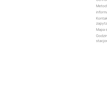
Metody
inform
Kontak
zapyta
Mapa 
Godzin
stacjo