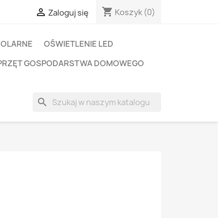
shopping_cart

Koszyk
(0)
Zaloguj się
SOLARNE
OŚWIETLENIE LED
PRZĘT GOSPODARSTWA DOMOWEGO
search