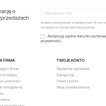
mację o
yprzedażach
Możesz zrezygnować w każdej chwili. W tym ce
szczegóły w naszej informacji prawnej.
Akceptuję ogólne warunki użytkowani
prywatności.
A FIRMA
TWOJE KONTO
acje o firmie
Śledzenie zamówień
min sklepu
Zaloguj się
a i płatności
Utwórz konto
i odstąpienia
Moje powiadomienia
wa
prawna
na prywatności