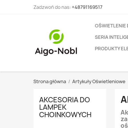
Zadzwoń do nas:
+48791169517
OŚWIETLENIE
SERIA INTEL
PRODUKTY EL
Strona główna
Artykuły Oświetleniowe
A
AKCESORIA DO
LAMPEK
Ak
CHOINKOWYCH
za
oś