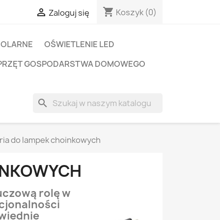
shopping_cart

Koszyk
(0)
Zaloguj się
SOLARNE
OŚWIETLENIE LED
PRZĘT GOSPODARSTWA DOMOWEGO
search
ria do lampek choinkowych
OINKOWYCH
uczową rolę w
cjonalności
wiednie