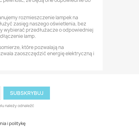
ieć pewność, że będą one odpowiednie do
anujemy rozmieszczenie lampek na
użyć zasięg naszego oświetlenia, bez
 aby wybierać przedłużacze o odpowiedniej
odłączenie lamp.
somierze, które pozwalają na
zwala zaoszczędzić energię elektryczną i
lu należy odnaleźć
a i politykę