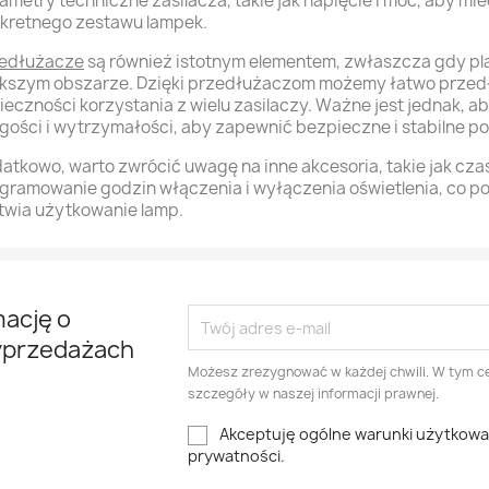
ametry techniczne zasilacza, takie jak napięcie i moc, aby m
kretnego zestawu lampek.
edłużacze
są również istotnym elementem, zwłaszcza gdy pl
kszym obszarze. Dzięki przedłużaczom możemy łatwo przedł
ieczności korzystania z wielu zasilaczy. Ważne jest jednak,
gości i wytrzymałości, aby zapewnić bezpieczne i stabilne p
atkowo, warto zwrócić uwagę na inne akcesoria, takie jak cza
gramowanie godzin włączenia i wyłączenia oświetlenia, co po
twia użytkowanie lamp.
mację o
yprzedażach
Możesz zrezygnować w każdej chwili. W tym ce
szczegóły w naszej informacji prawnej.
Akceptuję ogólne warunki użytkowani
prywatności.