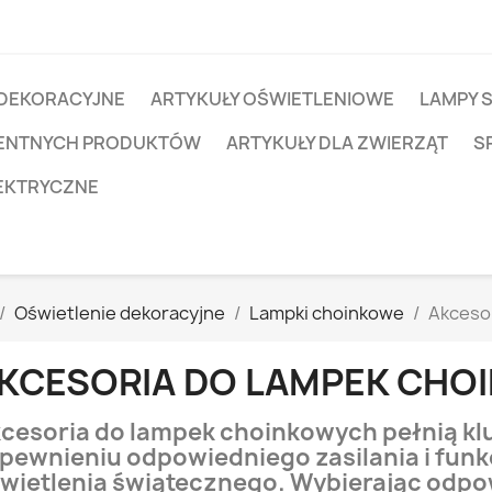
 DEKORACYJNE
ARTYKUŁY OŚWIETLENIOWE
LAMPY 
IGENTNYCH PRODUKTÓW
ARTYKUŁY DLA ZWIERZĄT
S
EKTRYCZNE
Oświetlenie dekoracyjne
Lampki choinkowe
Akceso
KCESORIA DO LAMPEK CH
cesoria do lampek choinkowych pełnią kl
pewnieniu odpowiedniego zasilania i funk
wietlenia świątecznego. Wybierając odpo