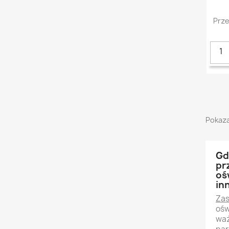
Prze
Pokaza
Gd
pr
oś
in
Zas
ośw
waż