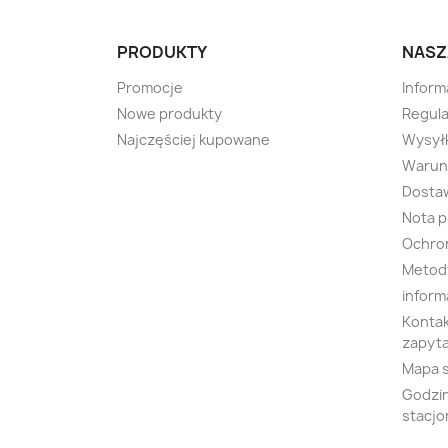
PRODUKTY
NASZ
Promocje
Inform
Nowe produkty
Regula
Najczęściej kupowane
Wysyłk
Warunk
Dosta
Nota 
Ochro
Metody
inform
Kontak
zapyta
Mapa 
Godzin
stacjo