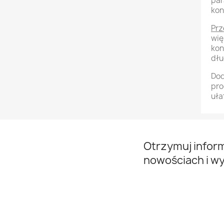
par
kon
Prz
wię
kon
dłu
Dod
pro
uła
Otrzymuj infor
nowościach i w