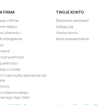
A FIRMA
TWOJE KONTO
acje o firmie
Śledzenie zamówień
min sklepu
Zaloguj się
a i płatności
Utwórz konto
i odstąpienia
Moje powiadomienia
wa
prawna
na prywatności
 płatności
acje o cookie
t z nami wyślij zgłoszenie lub
nie
strony
y otwarcia sklepu
narnego Aigo-Nobl