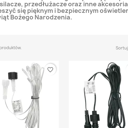
silacze, przedłużacze oraz inne akcesor
eszyć się pięknym i bezpiecznym oświetl
iąt Bożego Narodzenia.
 produktów.
Sortuj
favorite_border