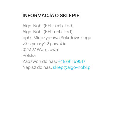
INFORMACJA O SKLEPIE
Aigo-Nobl (F.H. Tech-Led)
Aigo-Nobl (F.H Tech-Led)
ppłk. Mieczysława Sokołowskiego
„Grzymały” 2 paw. 44
02-327 Warszawa
Polska
Zadzwoń do nas:
+48791169517
Napisz do nas:
sklep@aigo-nobl.pl