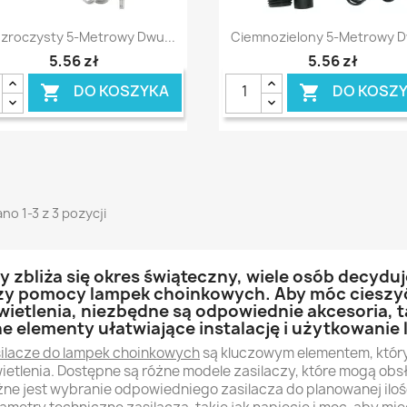
Szybki podgląd
Szybki podgląd


zroczysty 5-Metrowy Dwu...
Ciemnozielony 5-Metrowy D
5,56 zł
5,56 zł
DO KOSZYKA
DO KOSZ


no 1-3 z 3 pozycji
y zbliża się okres świąteczny, wiele osób decydu
zy pomocy lampek choinkowych. Aby móc cieszyć
wietlenia, niezbędne są odpowiednie akcesoria, ta
ne elementy ułatwiające instalację i użytkowanie
ilacze do lampek choinkowych
są kluczowym elementem, który
ietlenia. Dostępne są różne modele zasilaczy, które mogą obs
ne jest wybranie odpowiedniego zasilacza do planowanej iloś