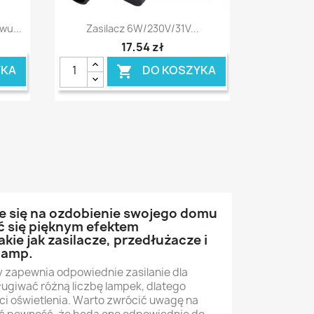
Szybki podgląd

wu...
Zasilacz 6W/230V/31V...
17,54 zł
YKA
DO KOSZYKA

je się na ozdobienie swojego domu
 się pięknym efektem
kie jak zasilacze, przedłużacze i
 lamp.
 zapewnia odpowiednie zasilanie dla
ługiwać różną liczbę lampek, dlatego
ci oświetlenia. Warto zwrócić uwagę na