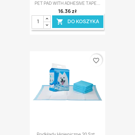
PET PAD WITH ADHESIVE TAPE...
16,36 zł
DO KOSZYKA

favorite_border
Podkłady Higieniczne 20 Szt...