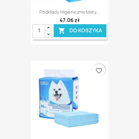
Podkłady Higieniczne Maty...
47,06 zł
DO KOSZYKA

favorite_border