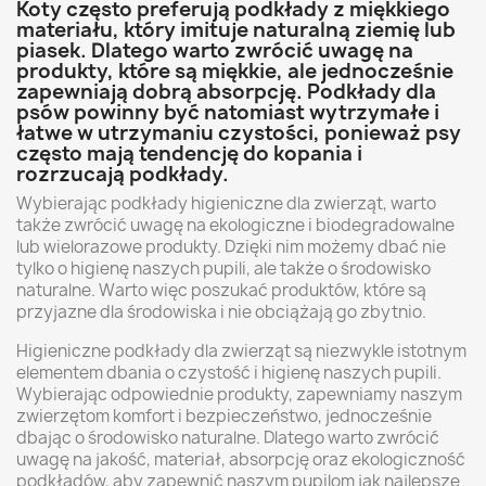
Koty często preferują podkłady z miękkiego
materiału, który imituje naturalną ziemię lub
piasek. Dlatego warto zwrócić uwagę na
produkty, które są miękkie, ale jednocześnie
zapewniają dobrą absorpcję. Podkłady dla
psów powinny być natomiast wytrzymałe i
łatwe w utrzymaniu czystości, ponieważ psy
często mają tendencję do kopania i
rozrzucają podkłady.
Wybierając podkłady higieniczne dla zwierząt, warto
także zwrócić uwagę na ekologiczne i biodegradowalne
lub wielorazowe produkty. Dzięki nim możemy dbać nie
tylko o higienę naszych pupili, ale także o środowisko
naturalne. Warto więc poszukać produktów, które są
przyjazne dla środowiska i nie obciążają go zbytnio.
Higieniczne podkłady dla zwierząt są niezwykle istotnym
elementem dbania o czystość i higienę naszych pupili.
Wybierając odpowiednie produkty, zapewniamy naszym
zwierzętom komfort i bezpieczeństwo, jednocześnie
dbając o środowisko naturalne. Dlatego warto zwrócić
uwagę na jakość, materiał, absorpcję oraz ekologiczność
podkładów, aby zapewnić naszym pupilom jak najlepsze