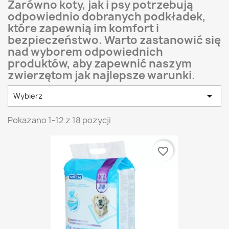
Zarówno koty, jak i psy potrzebują
odpowiednio dobranych podkładek,
które zapewnią im komfort i
bezpieczeństwo. Warto zastanowić się
nad wyborem odpowiednich
produktów, aby zapewnić naszym
zwierzętom jak najlepsze warunki.

Wybierz
Pokazano 1-12 z 18 pozycji
favorite_border