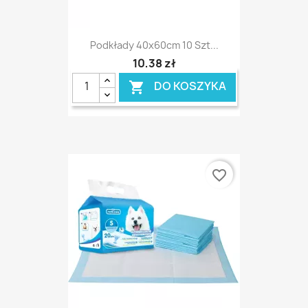
Podkłady 40x60cm 10 Szt...
10,38 zł
DO KOSZYKA

favorite_border