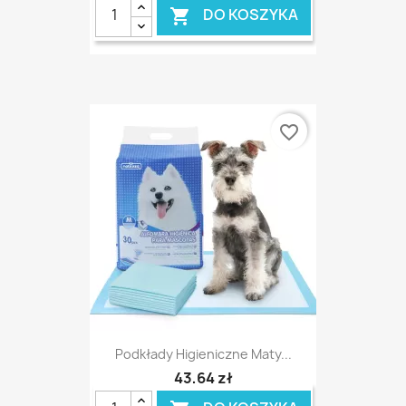
DO KOSZYKA

favorite_border
Podkłady Higieniczne Maty...
43,64 zł