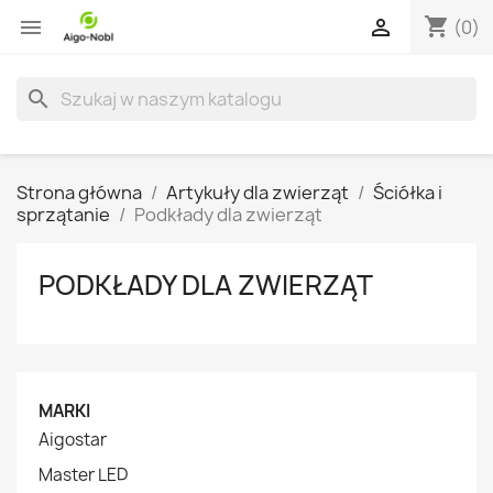
shopping_cart


(0)
search
Strona główna
Artykuły dla zwierząt
Ściółka i
sprzątanie
Podkłady dla zwierząt
PODKŁADY DLA ZWIERZĄT
MARKI
Aigostar
Master LED