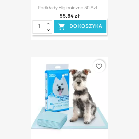
Podkłady Higieniczne 30 Szt...
55,84 zł
DO KOSZYKA

favorite_border