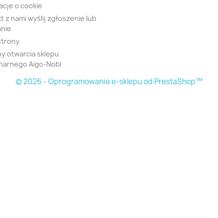
acje o cookie
t z nami wyślij zgłoszenie lub
nie
strony
y otwarcia sklepu
narnego Aigo-Nobl
© 2026 - Oprogramowanie e-sklepu od PrestaShop™