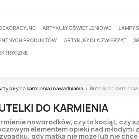
 DEKORACYJNE
ARTYKUŁY OŚWIETLENIOWE
LAMPY 
IGENTNYCH PRODUKTÓW
ARTYKUŁY DLA ZWIERZĄT
S
EKTRYCZNE
Artykuły do karmienia i nawadniania
Butelki do karmienia
UTELKI DO KARMIENIA
rmienie noworodków, czy to kociąt, czy sz
uczowym elementem opieki nad młodymi z
zypadku, gdy matka nie może lub nie chce