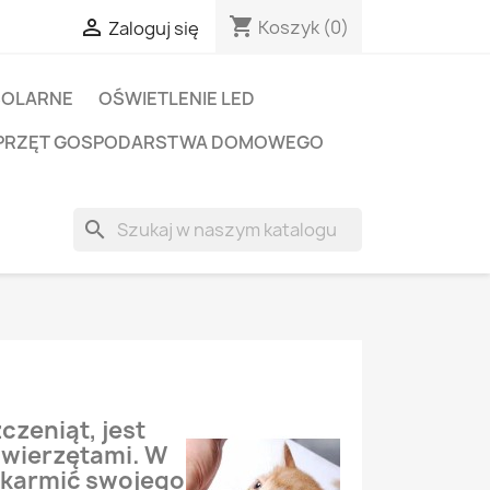
shopping_cart

Koszyk
(0)
Zaloguj się
SOLARNE
OŚWIETLENIE LED
PRZĘT GOSPODARSTWA DOMOWEGO
search
czeniąt, jest
wierzętami. W
 karmić swojego