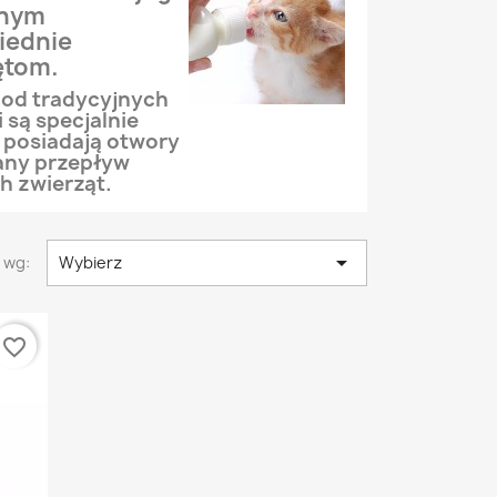
dnym
iednie
ętom.
ę od tradycyjnych
 są specjalnie
 posiadają otwory
wany przepływ
h zwierząt.

 wg:
Wybierz
favorite_border