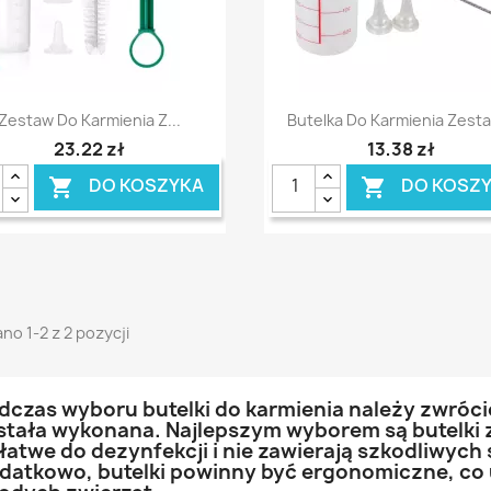
Szybki podgląd
Szybki podgląd


Zestaw Do Karmienia Z...
Butelka Do Karmienia Zesta
23,22 zł
13,38 zł
DO KOSZYKA
DO KOSZ


no 1-2 z 2 pozycji
dczas wyboru butelki do karmienia należy zwróci
stała wykonana. Najlepszym wyborem są butelki
 łatwe do dezynfekcji i nie zawierają szkodliwyc
datkowo, butelki powinny być ergonomiczne, co