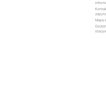
inform
Kontak
zapyta
Mapa 
Godzin
stacjo