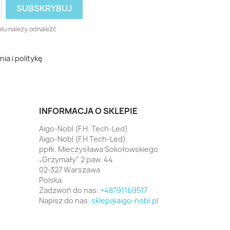
lu należy odnaleźć
a i politykę
INFORMACJA O SKLEPIE
Aigo-Nobl (F.H. Tech-Led)
Aigo-Nobl (F.H Tech-Led)
ppłk. Mieczysława Sokołowskiego
„Grzymały” 2 paw. 44
02-327 Warszawa
Polska
Zadzwoń do nas:
+48791169517
Napisz do nas:
sklep@aigo-nobl.pl