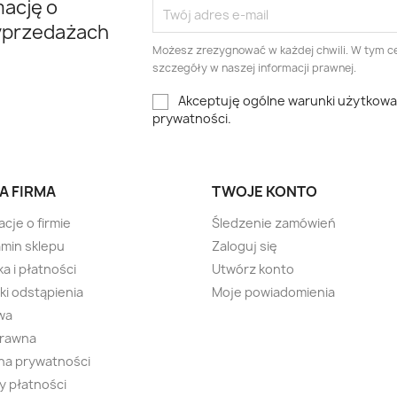
mację o
yprzedażach
Możesz zrezygnować w każdej chwili. W tym ce
szczegóły w naszej informacji prawnej.
Akceptuję ogólne warunki użytkowani
prywatności.
A FIRMA
TWOJE KONTO
acje o firmie
Śledzenie zamówień
min sklepu
Zaloguj się
a i płatności
Utwórz konto
i odstąpienia
Moje powiadomienia
wa
prawna
na prywatności
 płatności