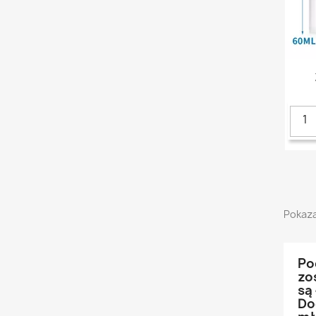
Pokaza
Po
zo
są
Do