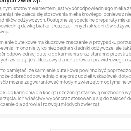
odych zwierząt.
ejnym istotnym elementem jest wybór odpowiedniego mleka z
zeniąt nie zaleca się stosowania mleka krowiego, ponieważ n
adników odżywczych. Dostępne są specjalne preparaty mleka 
owiednią dawkę białka, tłuszczu i innych składników odży
woju.
mienie butelkowe ma kluczowe znaczenie w przypadku porzuco
ewnia im ono nie tylko niezbędne składniki odżywcze, ale tak
ór odpowiedniej butelki do karmienia oraz staranne przestr
ych zwierząt jest kluczowy dla ich zdrowia i prawidłowego ro
to pamiętać, że karmienie butelkowe powinno być poprzedzon
oże dobrać odpowiednią dietę oraz udzieli wskazówek dotyczą
sób można zagwarantować młodym zwierzętom optymalne war
elki do karmienia dla kociąt i szczeniąt stanowią niezbędne
erzęcia. Ich właściwy wybór oraz stosowanie się do zaleceń
czenie dla zdrowia i rozwoju młodych zwierząt.