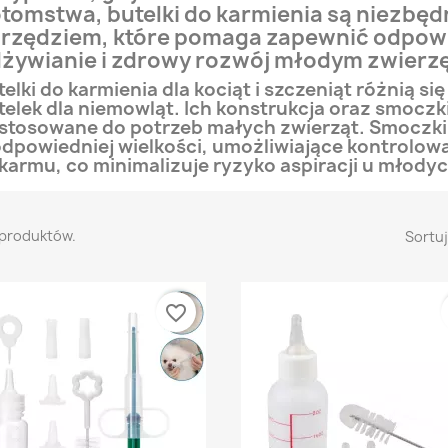
tomstwa, butelki do karmienia są niezbę
rzędziem, które pomaga zapewnić odpow
żywianie i zdrowy rozwój młodym zwierz
telki do karmienia dla kociąt i szczeniąt różnią si
telek dla niemowląt. Ich konstrukcja oraz smoczki
stosowane do potrzeb małych zwierząt. Smoczki
odpowiedniej wielkości, umożliwiające kontrolo
karmu, co minimalizuje ryzyko aspiracji u młodyc
 produktów.
Sortuj
favorite_border