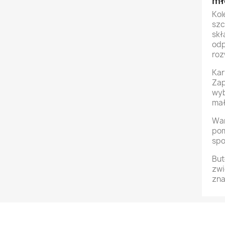
mł
Kol
szc
skł
odp
roz
Kar
Zap
wyb
mał
War
pom
spo
But
zwi
zna