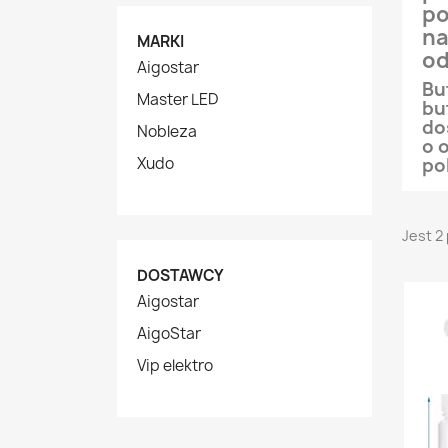
po
na
MARKI
od
Aigostar
Bu
Master LED
bu
do
Nobleza
o 
Xudo
po
Jest 2
DOSTAWCY
Aigostar
AigoStar
Vip elektro