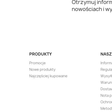
Otrzymuj infor
nowościach i w
PRODUKTY
NASZ
Promocje
Inform
Nowe produkty
Regula
Najczęściej kupowane
Wysyłk
Warunk
Dosta
Nota 
Ochro
Metody