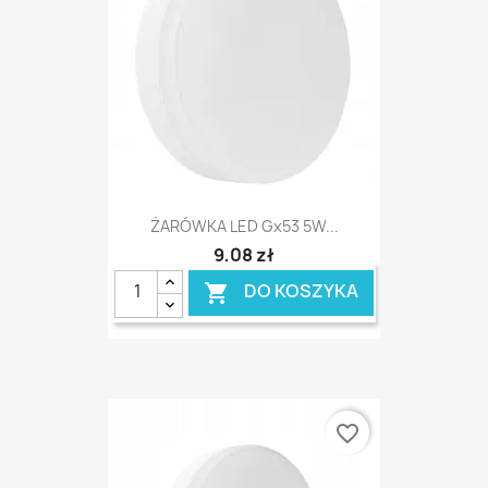
ŻARÓWKA LED Gx53 5W...
9,08 zł
DO KOSZYKA

favorite_border