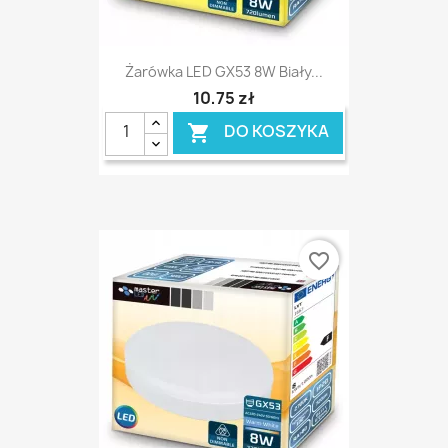
Żarówka LED GX53 8W Biały...
10,75 zł
DO KOSZYKA

favorite_border