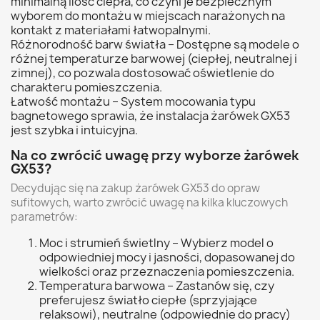
minimalną ilość ciepła, co czyni je bezpiecznym
wyborem do montażu w miejscach narażonych na
kontakt z materiałami łatwopalnymi.
Różnorodność barw światła – Dostępne są modele o
różnej temperaturze barwowej (ciepłej, neutralnej i
zimnej), co pozwala dostosować oświetlenie do
charakteru pomieszczenia.
Łatwość montażu – System mocowania typu
bagnetowego sprawia, że instalacja żarówek GX53
jest szybka i intuicyjna.
Na co zwrócić uwagę przy wyborze żarówek
GX53?
Decydując się na zakup żarówek GX53 do opraw
sufitowych, warto zwrócić uwagę na kilka kluczowych
parametrów:
Moc i strumień świetlny – Wybierz model o
odpowiedniej mocy i jasności, dopasowanej do
wielkości oraz przeznaczenia pomieszczenia.
Temperatura barwowa – Zastanów się, czy
preferujesz światło ciepłe (sprzyjające
relaksowi), neutralne (odpowiednie do pracy)