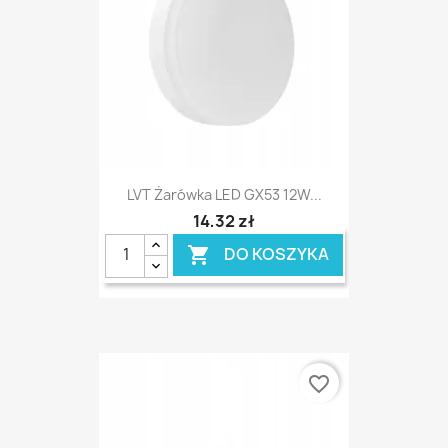
LVT Żarówka LED GX53 12W...
14,32 zł
DO KOSZYKA

favorite_border