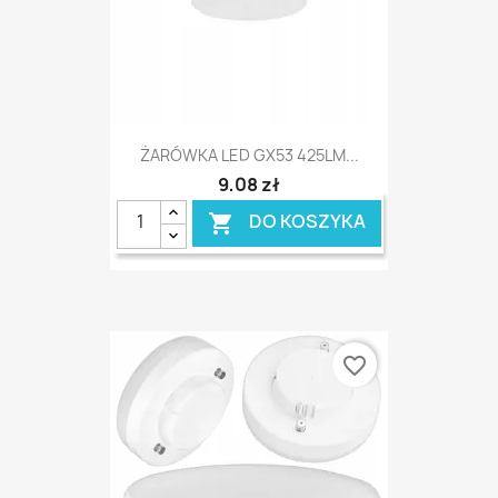
ŻARÓWKA LED GX53 425LM...
9,08 zł
DO KOSZYKA

favorite_border