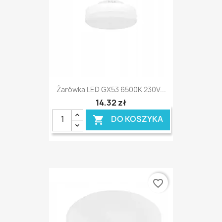
Żarówka LED GX53 6500K 230V...
14,32 zł
DO KOSZYKA

favorite_border