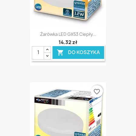
Żarówka LED GX53 Ciepły...
14,32 zł
DO KOSZYKA

favorite_border