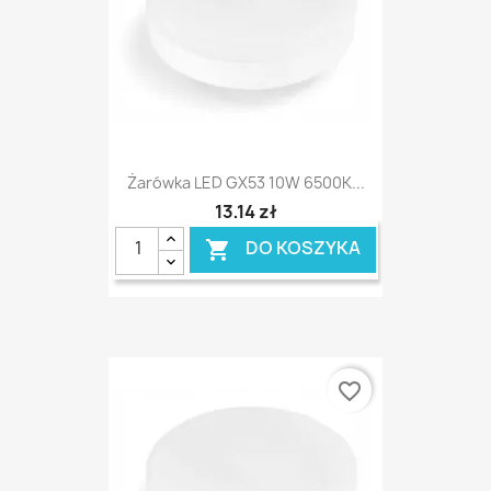
Żarówka LED GX53 10W 6500K...
13,14 zł
DO KOSZYKA

favorite_border