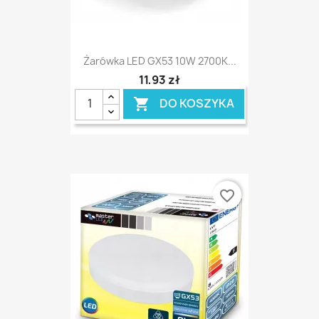
Żarówka LED GX53 10W 2700K...
11,93 zł
DO KOSZYKA

favorite_border