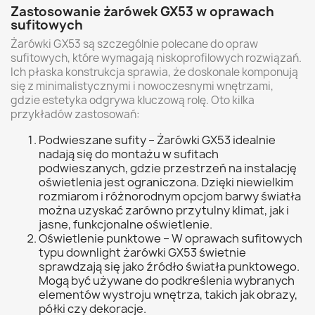
Zastosowanie żarówek GX53 w oprawach
sufitowych
Żarówki GX53 są szczególnie polecane do opraw
sufitowych, które wymagają niskoprofilowych rozwiązań.
Ich płaska konstrukcja sprawia, że doskonale komponują
się z minimalistycznymi i nowoczesnymi wnętrzami,
gdzie estetyka odgrywa kluczową rolę. Oto kilka
przykładów zastosowań:
Podwieszane sufity – Żarówki GX53 idealnie
nadają się do montażu w sufitach
podwieszanych, gdzie przestrzeń na instalację
oświetlenia jest ograniczona. Dzięki niewielkim
rozmiarom i różnorodnym opcjom barwy światła
można uzyskać zarówno przytulny klimat, jak i
jasne, funkcjonalne oświetlenie.
Oświetlenie punktowe – W oprawach sufitowych
typu downlight żarówki GX53 świetnie
sprawdzają się jako źródło światła punktowego.
Mogą być używane do podkreślenia wybranych
elementów wystroju wnętrza, takich jak obrazy,
półki czy dekoracje.