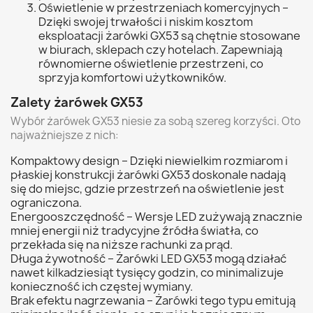
Oświetlenie w przestrzeniach komercyjnych –
Dzięki swojej trwałości i niskim kosztom
eksploatacji żarówki GX53 są chętnie stosowane
w biurach, sklepach czy hotelach. Zapewniają
równomierne oświetlenie przestrzeni, co
sprzyja komfortowi użytkowników.
Zalety żarówek GX53
Wybór żarówek GX53 niesie za sobą szereg korzyści. Oto
najważniejsze z nich:
Kompaktowy design – Dzięki niewielkim rozmiarom i
płaskiej konstrukcji żarówki GX53 doskonale nadają
się do miejsc, gdzie przestrzeń na oświetlenie jest
ograniczona.
Energooszczędność – Wersje LED zużywają znacznie
mniej energii niż tradycyjne źródła światła, co
przekłada się na niższe rachunki za prąd.
Długa żywotność – Żarówki LED GX53 mogą działać
nawet kilkadziesiąt tysięcy godzin, co minimalizuje
konieczność ich częstej wymiany.
Brak efektu nagrzewania – Żarówki tego typu emitują