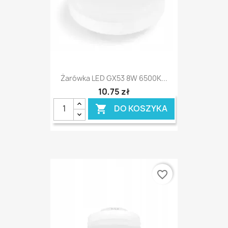
Żarówka LED GX53 8W 6500K...
10,75 zł
DO KOSZYKA

favorite_border