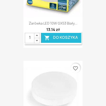
Żarówka LED 10W GX53 Biały...
13,14 zł
DO KOSZYKA

favorite_border