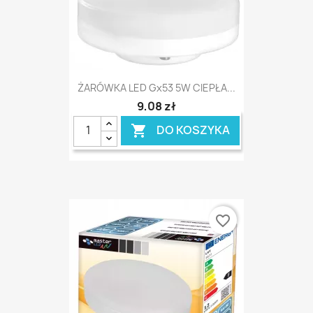
ŻARÓWKA LED Gx53 5W CIEPŁA...
9,08 zł
DO KOSZYKA

favorite_border