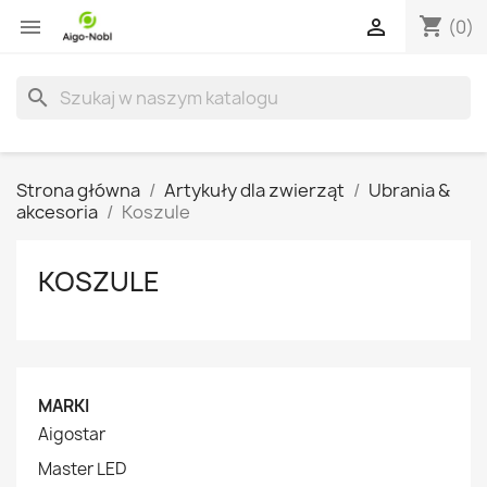
shopping_cart


(0)
search
Strona główna
Artykuły dla zwierząt
Ubrania &
akcesoria
Koszule
KOSZULE
MARKI
Aigostar
Master LED