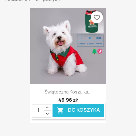
favorite_border
Świąteczna Koszulka...
46,96 zł
DO KOSZYKA
