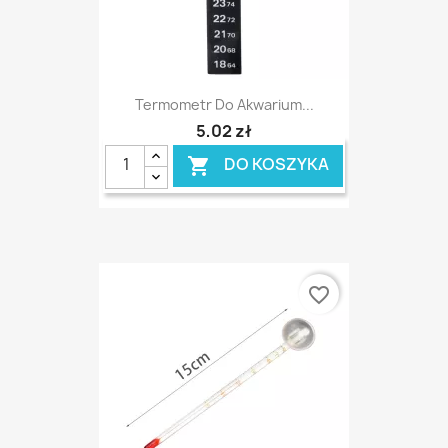
Termometr Do Akwarium...
5,02 zł
DO KOSZYKA

favorite_border