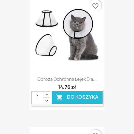
favorite_border
Obroża Ochronna Lejek Dla...
14,76 zł
DO KOSZYKA
