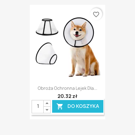
favorite_border
Obroża Ochronna Lejek Dla...
20,32 zł
DO KOSZYKA
