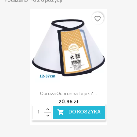
Pokazano 1-6 z 6 pozycji
favorite_border
Obroża Ochronna Lejek Z...
20,96 zł
DO KOSZYKA
