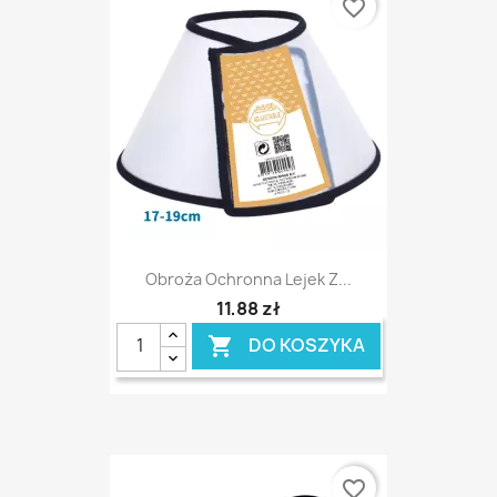
favorite_border
Obroża Ochronna Lejek Z...
11,88 zł
DO KOSZYKA

favorite_border