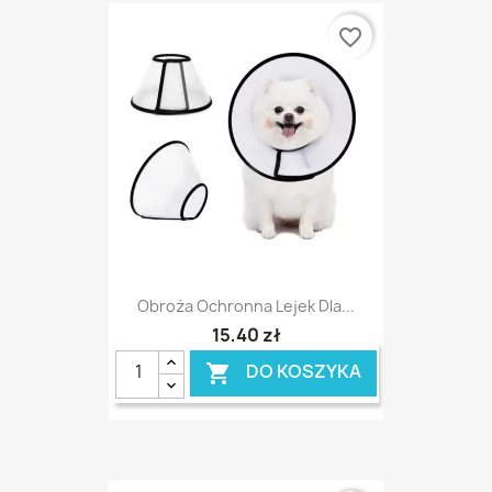
favorite_border
Obroża Ochronna Lejek Dla...
15,40 zł
DO KOSZYKA
