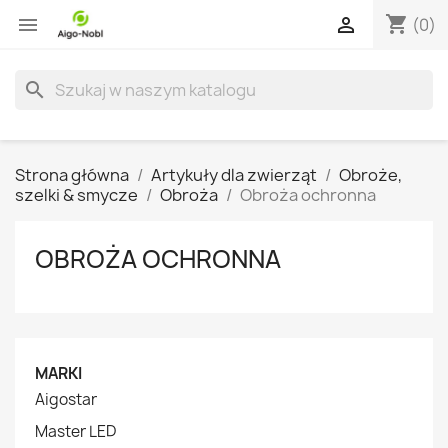
shopping_cart


(0)
search
Strona główna
Artykuły dla zwierząt
Obroże,
szelki & smycze
Obroża
Obroża ochronna
OBROŻA OCHRONNA
MARKI
Aigostar
Master LED