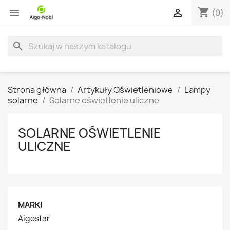
shopping_cart


(0)
search
Strona główna
Artykuły Oświetleniowe
Lampy
solarne
Solarne oświetlenie uliczne
SOLARNE OŚWIETLENIE
ULICZNE
MARKI
Aigostar