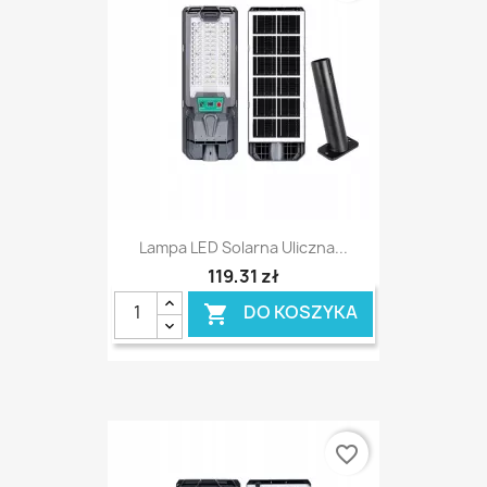
Lampa LED Solarna Uliczna...
119,31 zł
DO KOSZYKA

favorite_border