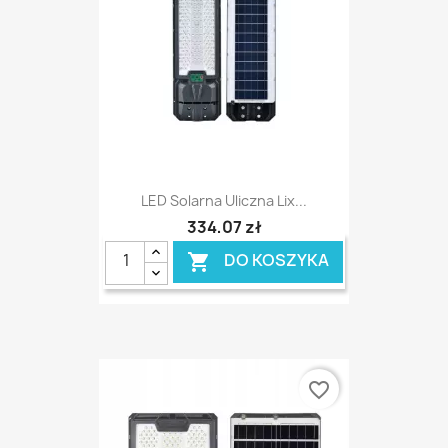
LED Solarna Uliczna Lix...
334,07 zł
DO KOSZYKA

favorite_border