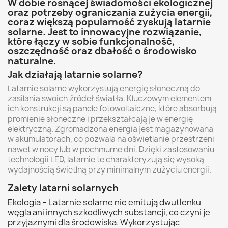
W dobie rosnącej świadomości ekologicznej
oraz potrzeby ograniczania zużycia energii,
coraz większą popularność zyskują latarnie
solarne. Jest to innowacyjne rozwiązanie,
które łączy w sobie funkcjonalność,
oszczędność oraz dbałość o środowisko
naturalne.
Jak działają latarnie solarne?
Latarnie solarne wykorzystują energię słoneczną do
zasilania swoich źródeł światła. Kluczowym elementem
ich konstrukcji są panele fotowoltaiczne, które absorbują
promienie słoneczne i przekształcają je w energię
elektryczną. Zgromadzona energia jest magazynowana
w akumulatorach, co pozwala na oświetlanie przestrzeni
nawet w nocy lub w pochmurne dni. Dzięki zastosowaniu
technologii LED, latarnie te charakteryzują się wysoką
wydajnością świetlną przy minimalnym zużyciu energii.
Zalety latarni solarnych
Ekologia – Latarnie solarne nie emitują dwutlenku
węgla ani innych szkodliwych substancji, co czyni je
przyjaznymi dla środowiska. Wykorzystując