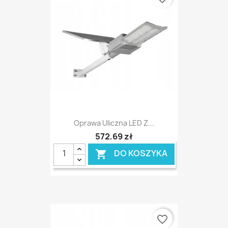
Oprawa Uliczna LED Z...
572,69 zł
DO KOSZYKA

favorite_border