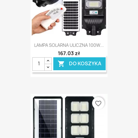
LAMPA SOLARNA ULICZNA 100W...
167,03 zł
DO KOSZYKA

favorite_border