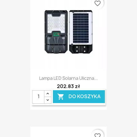
favorite_border
Lampa LED Solarna Uliczna...
202,83 zł
DO KOSZYKA

favorite_border