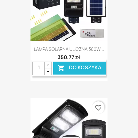
LAMPA SOLARNA ULICZNA 360W...
350,77 zł
DO KOSZYKA

favorite_border