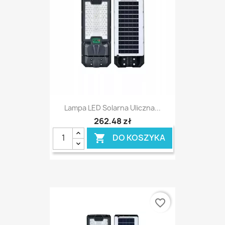
Lampa LED Solarna Uliczna...
262,48 zł
DO KOSZYKA

favorite_border