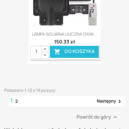
LAMPA SOLARNA ULICZNA 100W...
150,33 zł
DO KOSZYKA

Pokazano 1-12 z 19 pozycji
1

Następny
2
Powrót do góry
