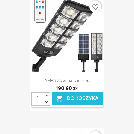
favorite_border
LAMPA Solarna Uliczna...
190,90 zł
DO KOSZYKA
