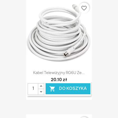
favorite_border
Kabel Telewizyjny RG6U Ze...
20,10 zł
DO KOSZYKA
