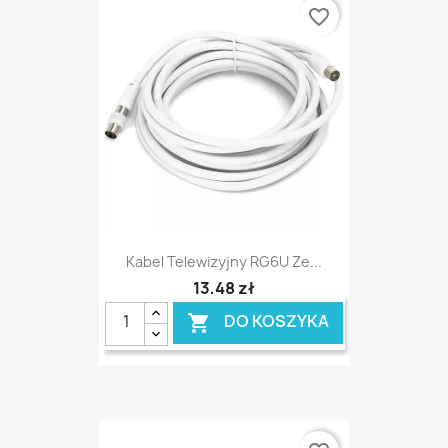
favorite_border
Kabel Telewizyjny RG6U Ze...
13,48 zł
DO KOSZYKA
