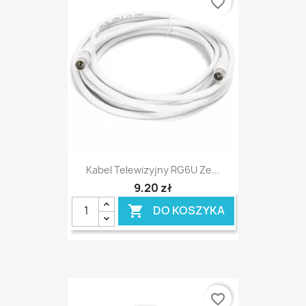
favorite_border
Kabel Telewizyjny RG6U Ze...
9,20 zł
DO KOSZYKA

favorite_border