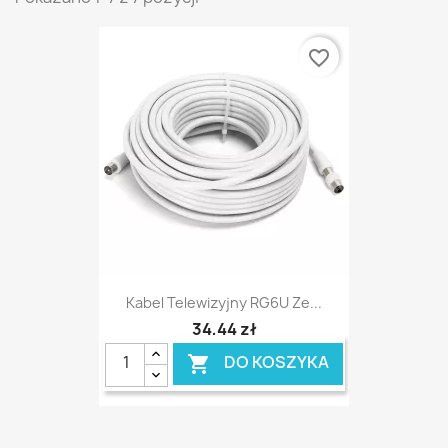
favorite_border
Kabel Telewizyjny RG6U Ze...
34,44 zł
DO KOSZYKA
