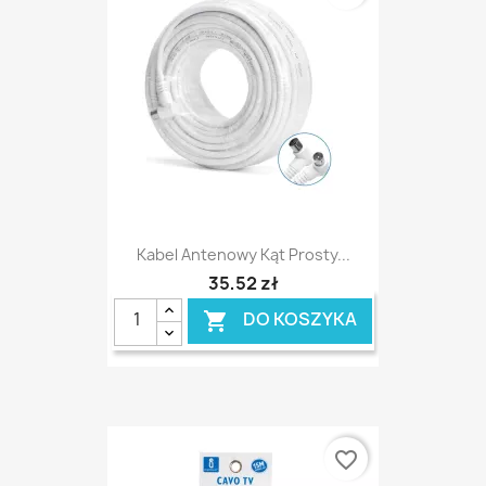
Kabel Antenowy Kąt Prosty...
35,52 zł
DO KOSZYKA

favorite_border