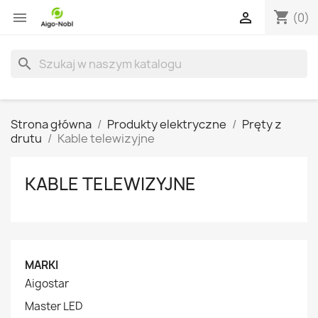
shopping_cart


(0)
search
Strona główna
Produkty elektryczne
Pręty z
drutu
Kable telewizyjne
KABLE TELEWIZYJNE
MARKI
Aigostar
Master LED