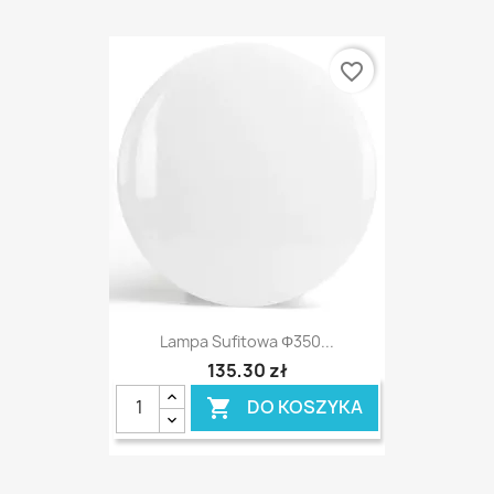
favorite_border
Lampa Sufitowa Φ350...
135,30 zł
DO KOSZYKA
