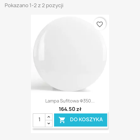
Pokazano 1-2 z 2 pozycji
favorite_border
Lampa Sufitowa Φ350...
164,50 zł
DO KOSZYKA
