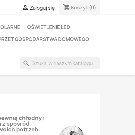
shopping_cart

Koszyk
(0)
Zaloguj się
SOLARNE
OŚWIETLENIE LED
PRZĘT GOSPODARSTWA DOMOWEGO
search
pewnią chłodny i
rz spośród
woich potrzeb.