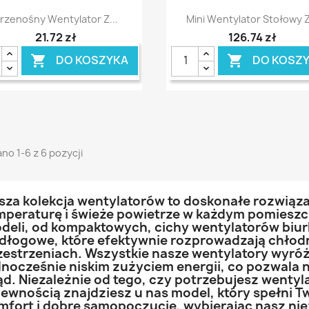
Szybki podgląd
Szybki podgląd


rzenośny Wentylator Z...
Mini Wentylator Stołowy Z
21,72 zł
126,74 zł
DO KOSZYKA
DO KOSZ


no 1-6 z 6 pozycji
sza kolekcja wentylatorów to doskonałe rozwiąz
mperaturę i świeże powietrze w każdym pomiesz
deli, od kompaktowych, cichy wentylatorów biu
dłogowe, które efektywnie rozprowadzają chłod
zestrzeniach. Wszystkie nasze wentylatory wyróż
dnocześnie niskim zużyciem energii, co pozwala 
ąd. Niezależnie od tego, czy potrzebujesz wentyla
pewnością znajdziesz u nas model, który spełni T
mfort i dobre samopoczucie, wybierając nasz nie