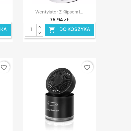
Szybki podgląd

.
Wentylator Z Klipsem I...
75,94 zł
YKA
DO KOSZYKA

favorite_border
favorite_border