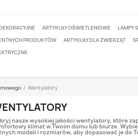
 DEKORACYJNE
ARTYKUŁY OŚWIETLENIOWE
LAMPY 
IGENTNYCH PRODUKTÓW
ARTYKUŁY DLA ZWIERZĄT
S
EKTRYCZNE
Domowego
Wentylatory
ENTYLATORY
kryj nasze wysokiej jakości wentylatory, które za
mfortowy klimat w Twoim domu lub biurze. Wybie
żnych modeli i rozmiarów, aby dopasować je do T