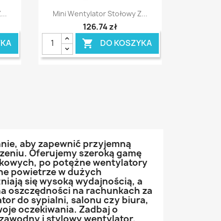
Szybki podgląd

...
Mini Wentylator Stołowy Z...
126,74 zł
YKA
DO KOSZYKA

anie, aby zapewnić przyjemną
czeniu. Oferujemy szeroką gamę
rkowych, po potężne wentylatory
ne powietrze w dużych
niają się wysoką wydajnością, a
na oszczędności na rachunkach za
tor do sypialni, salonu czy biura,
woje oczekiwania. Zadbaj o
zawodny i stylowy wentylator.