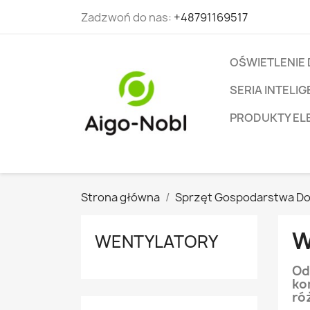
Zadzwoń do nas:
+48791169517
OŚWIETLENIE
SERIA INTEL
PRODUKTY EL
Strona główna
Sprzęt Gospodarstwa 
W
WENTYLATORY
Od
ko
ró