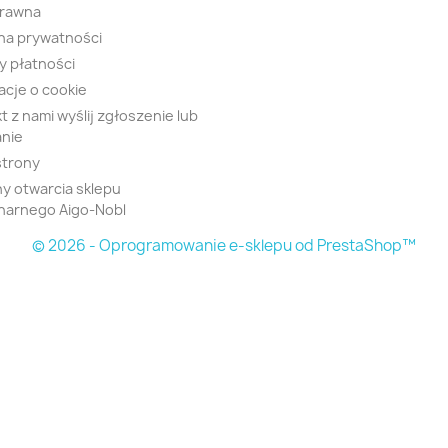
prawna
na prywatności
 płatności
acje o cookie
t z nami wyślij zgłoszenie lub
nie
strony
y otwarcia sklepu
narnego Aigo-Nobl
© 2026 - Oprogramowanie e-sklepu od PrestaShop™