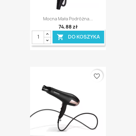
Mocna Mała Podróżna...
74,88 zł
DO KOSZYKA

favorite_border