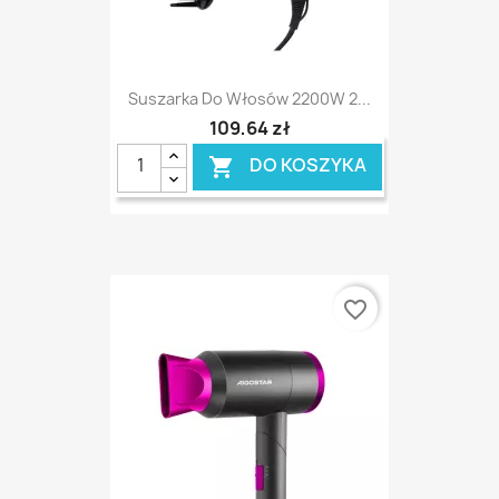
Suszarka Do Włosów 2200W 2...
109,64 zł
DO KOSZYKA

favorite_border