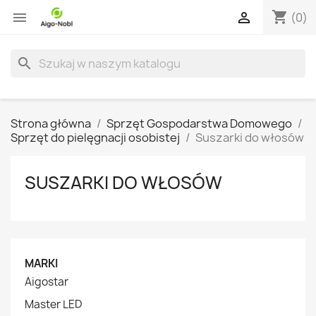
shopping_cart


(0)
search
Strona główna
Sprzęt Gospodarstwa Domowego
Sprzęt do pielęgnacji osobistej
Suszarki do włosów
SUSZARKI DO WŁOSÓW
MARKI
Aigostar
Master LED