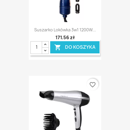
Suszarko Lokówka 3w1 1200W...
171,56 zł
DO KOSZYKA

favorite_border