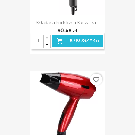
Składana Podróżna Suszarka...
90,48 zł
DO KOSZYKA

favorite_border