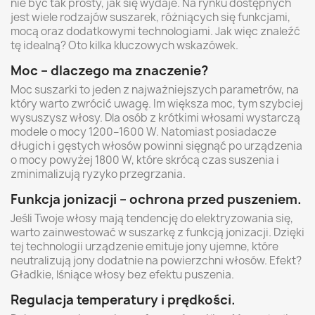
nie być tak prosty, jak się wydaje. Na rynku dostępnych
jest wiele rodzajów suszarek, różniących się funkcjami,
mocą oraz dodatkowymi technologiami. Jak więc znaleźć
tę idealną? Oto kilka kluczowych wskazówek.
Moc – dlaczego ma znaczenie?
Moc suszarki to jeden z najważniejszych parametrów, na
który warto zwrócić uwagę. Im większa moc, tym szybciej
wysuszysz włosy. Dla osób z krótkimi włosami wystarczą
modele o mocy 1200–1600 W. Natomiast posiadacze
długich i gęstych włosów powinni sięgnąć po urządzenia
o mocy powyżej 1800 W, które skrócą czas suszenia i
zminimalizują ryzyko przegrzania.
Funkcja jonizacji – ochrona przed puszeniem.
Jeśli Twoje włosy mają tendencję do elektryzowania się,
warto zainwestować w suszarkę z funkcją jonizacji. Dzięki
tej technologii urządzenie emituje jony ujemne, które
neutralizują jony dodatnie na powierzchni włosów. Efekt?
Gładkie, lśniące włosy bez efektu puszenia.
Regulacja temperatury i prędkości.