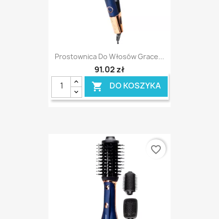
Prostownica Do Włosów Grace...
91,02 zł
DO KOSZYKA

favorite_border