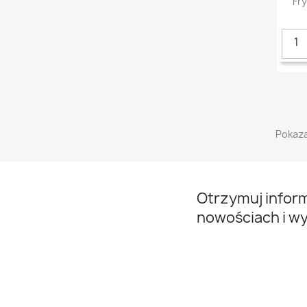
Fr
Pokaza
Otrzymuj infor
nowościach i w