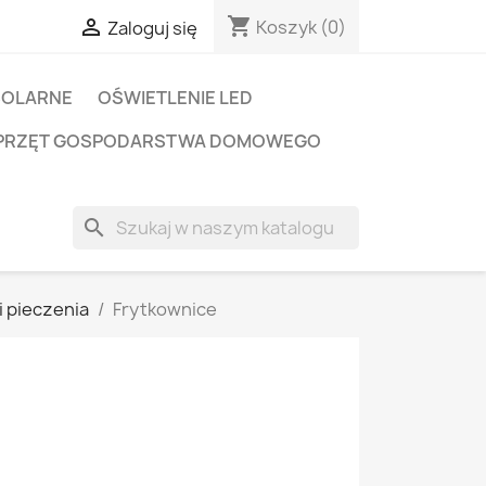
shopping_cart

Koszyk
(0)
Zaloguj się
SOLARNE
OŚWIETLENIE LED
PRZĘT GOSPODARSTWA DOMOWEGO
search
i pieczenia
Frytkownice