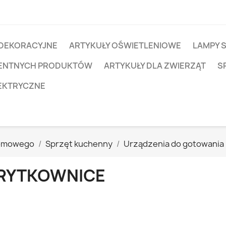
 DEKORACYJNE
ARTYKUŁY OŚWIETLENIOWE
LAMPY 
IGENTNYCH PRODUKTÓW
ARTYKUŁY DLA ZWIERZĄT
S
EKTRYCZNE
Domowego
Sprzęt kuchenny
Urządzenia do gotowania 
RYTKOWNICE