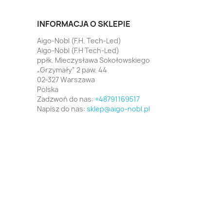
INFORMACJA O SKLEPIE
Aigo-Nobl (F.H. Tech-Led)
Aigo-Nobl (F.H Tech-Led)
ppłk. Mieczysława Sokołowskiego
„Grzymały” 2 paw. 44
02-327 Warszawa
Polska
Zadzwoń do nas:
+48791169517
Napisz do nas:
sklep@aigo-nobl.pl