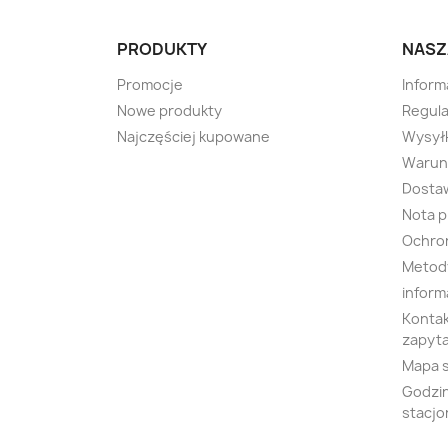
PRODUKTY
NASZ
Promocje
Inform
Nowe produkty
Regula
Najczęściej kupowane
Wysyłk
Warunk
Dosta
Nota 
Ochro
Metody
inform
Kontak
zapyta
Mapa 
Godzin
stacjo