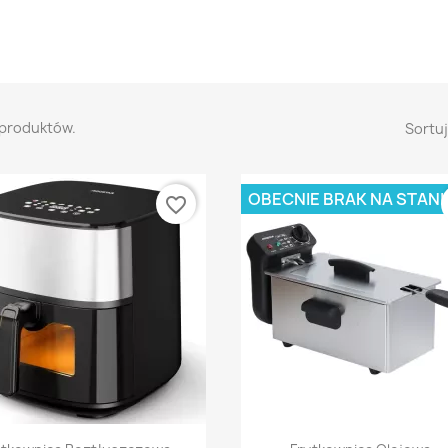
 produktów.
Sortuj
OBECNIE BRAK NA STANI
favorite_border
Szybki podgląd
Szybki podgląd

