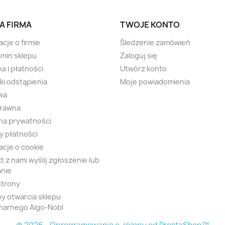
A FIRMA
TWOJE KONTO
acje o firmie
Śledzenie zamówień
min sklepu
Zaloguj się
a i płatności
Utwórz konto
i odstąpienia
Moje powiadomienia
wa
prawna
na prywatności
 płatności
acje o cookie
t z nami wyślij zgłoszenie lub
nie
strony
y otwarcia sklepu
narnego Aigo-Nobl