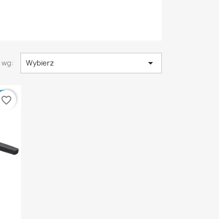

 wg:
Wybierz
E
favorite_border