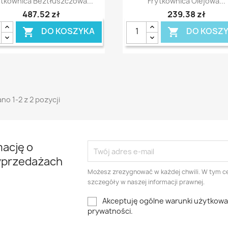
ytkownica Beztłuszczowa...
Frytkownica Olejowa...
487,52 zł
239,38 zł
DO KOSZYKA
DO KOSZ


no 1-2 z 2 pozycji
mację o
yprzedażach
Możesz zrezygnować w każdej chwili. W tym ce
szczegóły w naszej informacji prawnej.
Akceptuję ogólne warunki użytkowani
prywatności.