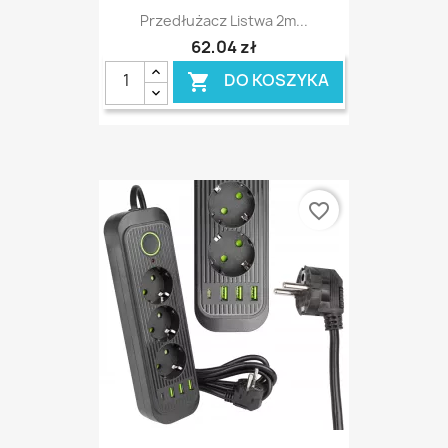
Przedłużacz Listwa 2m...
62,04 zł
DO KOSZYKA

favorite_border