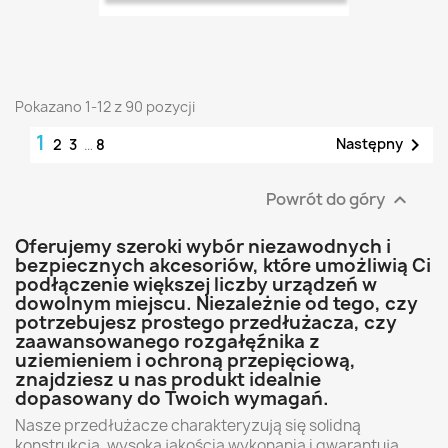
Pokazano 1-12 z 90 pozycji
1

Następny
2
3
…
8
Powrót do góry

Oferujemy szeroki wybór niezawodnych i
bezpiecznych akcesoriów, które umożliwią Ci
podłączenie większej liczby urządzeń w
dowolnym miejscu. Niezależnie od tego, czy
potrzebujesz prostego przedłużacza, czy
zaawansowanego rozgałęźnika z
uziemieniem i ochroną przepięciową,
znajdziesz u nas produkt idealnie
dopasowany do Twoich wymagań.
Nasze przedłużacze charakteryzują się solidną
konstrukcją, wysoką jakością wykonania i gwarantują