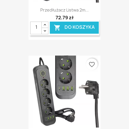
Przedłużacz Listwa 2m...
72,79 zł
DO KOSZYKA

favorite_border