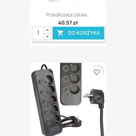
Przedłużacz Listwa...
40,57 zł
DO KOSZYKA

favorite_border