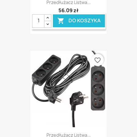
Przedłużacz Listwa...
56,09 zł
DO KOSZYKA

favorite_border
Przedłużacz Listwa...