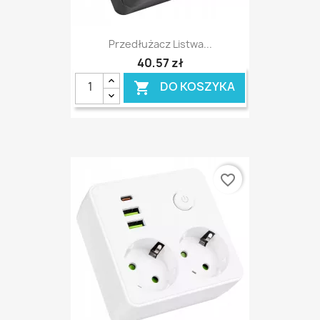
Przedłużacz Listwa...
40,57 zł
DO KOSZYKA

favorite_border