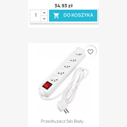
34,93 zł
DO KOSZYKA

favorite_border
Przedłużacz Silo Biały...