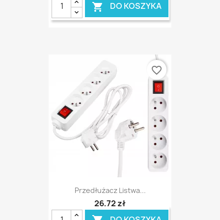
DO KOSZYKA

favorite_border
Przedłużacz Listwa...
26,72 zł
DO KOSZYKA