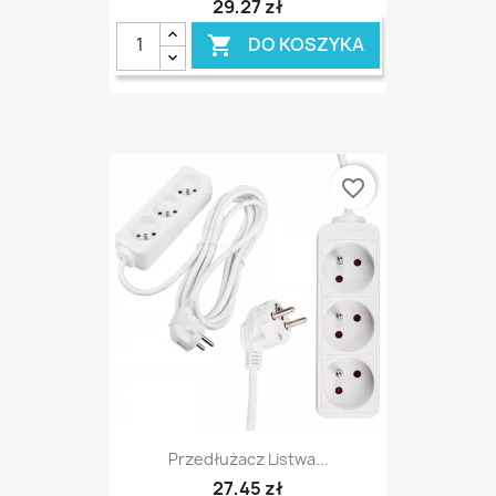
29,27 zł
DO KOSZYKA

favorite_border
Przedłużacz Listwa...
27,45 zł