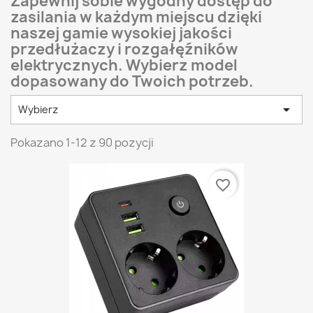
Zapewnij sobie wygodny dostęp do
zasilania w każdym miejscu dzięki
naszej gamie wysokiej jakości
przedłużaczy i rozgałęźników
elektrycznych. Wybierz model
dopasowany do Twoich potrzeb.

Wybierz
Pokazano 1-12 z 90 pozycji
favorite_border