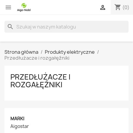
shopping_cart


(0)
search
Strona główna
Produkty elektryczne
Przedłużacze i rozgałęźniki
PRZEDŁUŻACZE I
ROZGAŁĘŹNIKI
MARKI
Aigostar