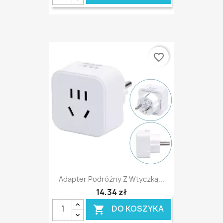
favorite_border
Adapter Podróżny Z Wtyczką...
14,34 zł
DO KOSZYKA
