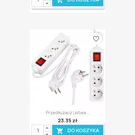

favorite_border
Przedłużacz Listwa...
23,35 zł
DO KOSZYKA
