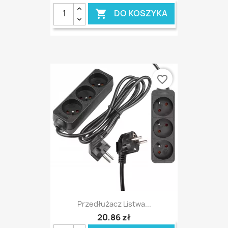
DO KOSZYKA

favorite_border
Przedłużacz Listwa...
20,86 zł