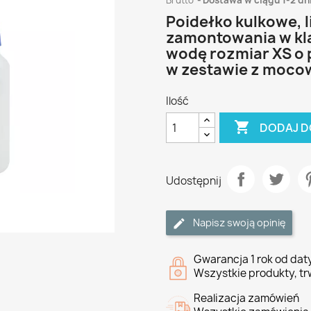
Brutto
Dostawa w ciągu 1-2 dn
Poidełko kulkowe, 
zamontowania w klat
wodę rozmiar XS o 
w zestawie z mocow
Ilość

DODAJ D
Udostępnij
Napisz swoją opinię
Gwarancja 1 rok od da
Wszystkie produkty, tr
Realizacja zamówień