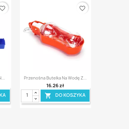
vorite_border
favorite_border
Szybki podgląd

...
Przenośna Butelka Na Wodę Z...
16,26 zł
KA
DO KOSZYKA
