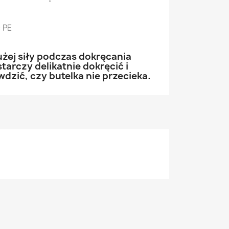
 PE
żej siły podczas dokręcania
starczy delikatnie dokręcić i
dzić, czy butelka nie przecieka.