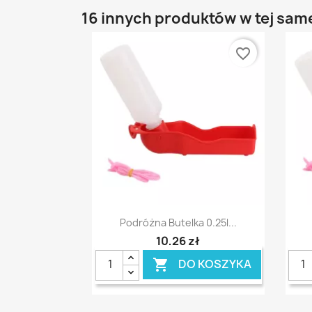
16 innych produktów w tej same
favorite_border
Szybki podgląd

Podróżna Butelka 0.25l...
10,26 zł
DO KOSZYKA
