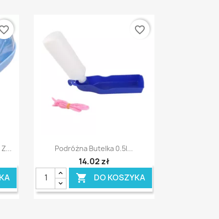
vorite_border
favorite_border
Szybki podgląd

Z...
Podróżna Butelka 0.5l...
14,02 zł
KA
DO KOSZYKA
