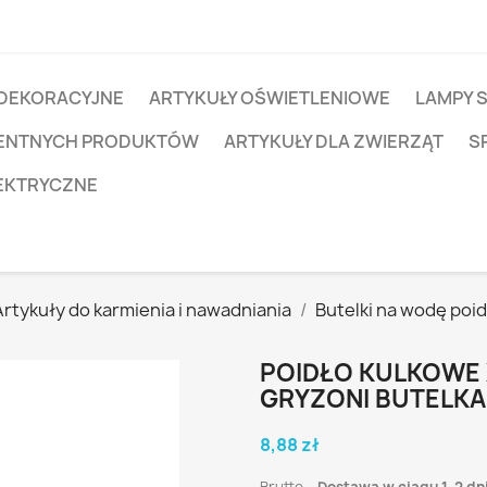
 DEKORACYJNE
ARTYKUŁY OŚWIETLENIOWE
LAMPY 
IGENTNYCH PRODUKTÓW
ARTYKUŁY DLA ZWIERZĄT
S
EKTRYCZNE
Artykuły do karmienia i nawadniania
Butelki na wodę poid
POIDŁO KULKOWE 
GRYZONI BUTELKA
8,88 zł