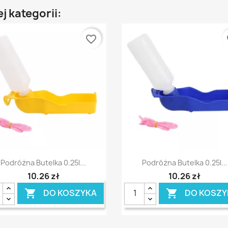
j kategorii:
favorite_border
fa
Szybki podgląd
Szybki podgląd


Podróżna Butelka 0.25l...
Podróżna Butelka 0.25l...
10,26 zł
10,26 zł
DO KOSZYKA
DO KOSZY

