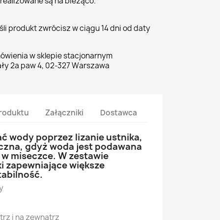
realizowane są na bieżąco.
li produkt zwrócisz w ciągu 14 dni od daty
ówienia w sklepie stacjonarnym
ły 2a paw 4, 02-327 Warszawa
roduktu
Załączniki
Dostawca
ć wody poprzez lizanie ustnika,
niczna, gdyż woda jest podawana
oi w miseczce. W zestawie
i zapewniające większe
tabilność.
y
rz i na zewnątrz