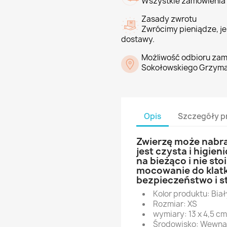
Wszystkie zamówienia 
Zasady zwrotu
Zwrócimy pieniądze, jeś
dostawy.
Możliwość odbioru zam
Sokołowskiego Grzyma
Opis
Szczegóły p
Zwierzę może nabra
jest czysta i higie
na bieżąco i nie st
mocowanie do klatk
bezpieczeństwo i s
Kolor produktu: Biał
Rozmiar: XS
wymiary: 13 x 4,5 cm
Środowisko: Wewnąt