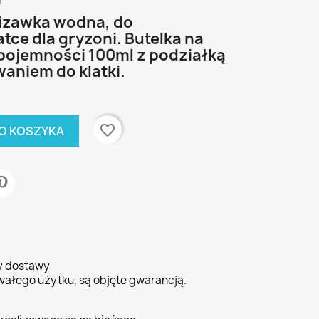
i
lizawka wodna, do
ce dla gryzoni. Butelka na
pojemności 100ml z podziałką
aniem do klatki.
favorite_border
O KOSZYKA
ty dostawy
wałego użytku, są objęte gwarancją.