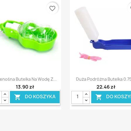
favorite_border
fa
Szybki podgląd
Szybki podgląd


enośna Butelka Na Wodę Z...
Duża Podróżna Butelka 0.75l
13,90 zł
22,46 zł
DO KOSZYKA
DO KOSZY

