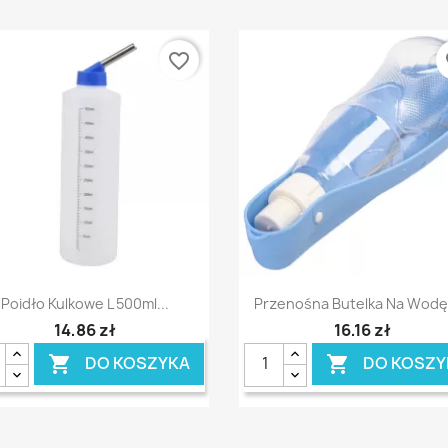
favorite_border
fa
Szybki podgląd
Szybki podgląd


Poidło Kulkowe L 500ml...
Przenośna Butelka Na Wodę 
14,86 zł
16,16 zł
DO KOSZYKA
DO KOSZY

