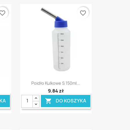
vorite_border
favorite_border
Szybki podgląd

Poidło Kulkowe S 150ml...
9,84 zł
KA
DO KOSZYKA
