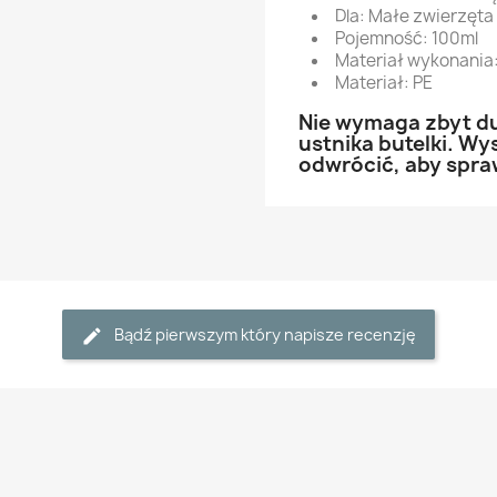
Dla: Małe zwierzęta
Pojemność: 100ml
Materiał wykonania:
Materiał: PE
Nie wymaga zbyt du
ustnika butelki. Wy
odwrócić, aby spraw
Bądź pierwszym który napisze recenzję