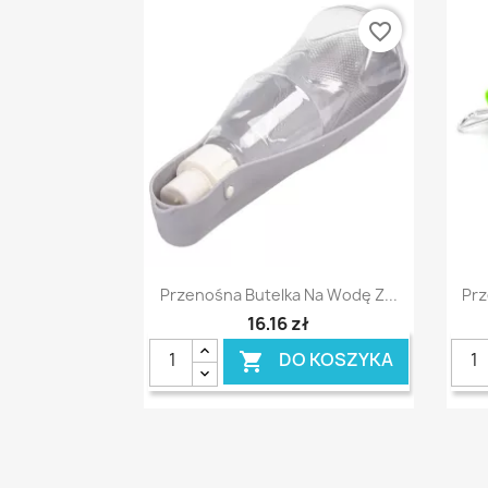
favorite_border
Szybki podgląd

Przenośna Butelka Na Wodę Z...
Prz
16,16 zł
DO KOSZYKA
