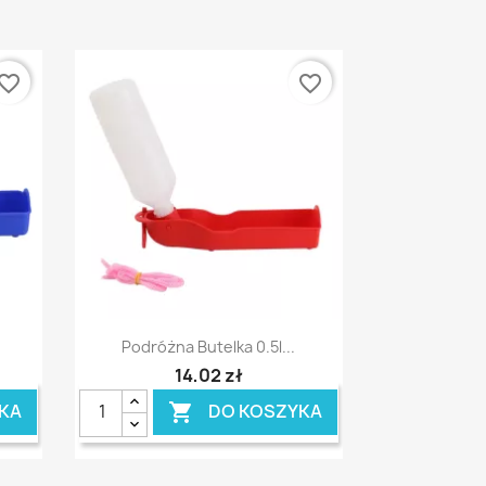
vorite_border
favorite_border
Szybki podgląd

Podróżna Butelka 0.5l...
14,02 zł
KA
DO KOSZYKA
