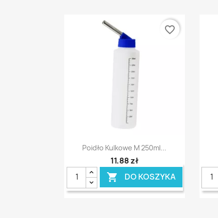
favorite_border
Szybki podgląd

Poidło Kulkowe M 250ml...
11,88 zł
DO KOSZYKA
