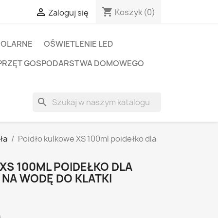
shopping_cart

Koszyk
(0)
Zaloguj się
SOLARNE
OŚWIETLENIE LED
PRZĘT GOSPODARSTWA DOMOWEGO
search
ła
Poidło kulkowe XS 100ml poidełko dla
XS 100ML POIDEŁKO DLA
 NA WODĘ DO KLATKI