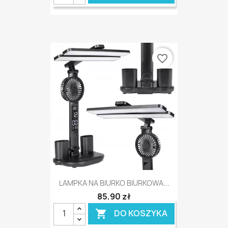
favorite_border
LAMPKA NA BIURKO BIURKOWA...
85,90 zł
DO KOSZYKA
