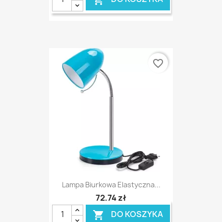
favorite_border
Lampa Biurkowa Elastyczna...
72,74 zł
DO KOSZYKA
