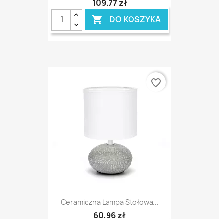
109,77 zł
DO KOSZYKA

favorite_border
Ceramiczna Lampa Stołowa...
60,96 zł