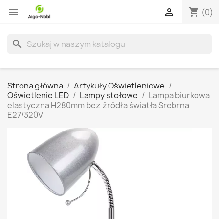
shopping_cart


(0)
search
Strona główna
Artykuły Oświetleniowe
Oświetlenie LED
Lampy stołowe
Lampa biurkowa
elastyczna H280mm bez źródła światła Srebrna
E27/320V