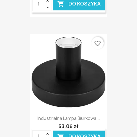
DO KOSZYKA

favorite_border
Industrialna Lampa Biurkowa...
53,06 zł
DO KOSZYKA
