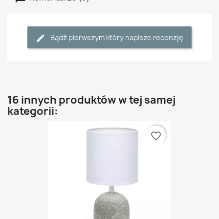
Bądź pierwszym który napisze recenzję
16 innych produktów w tej samej
kategorii:
favorite_border