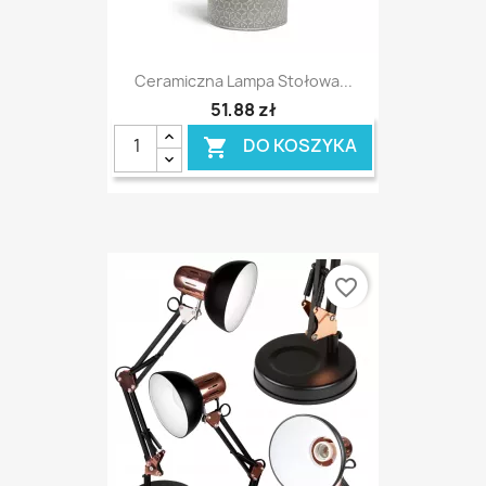
Ceramiczna Lampa Stołowa...
51,88 zł
DO KOSZYKA

favorite_border