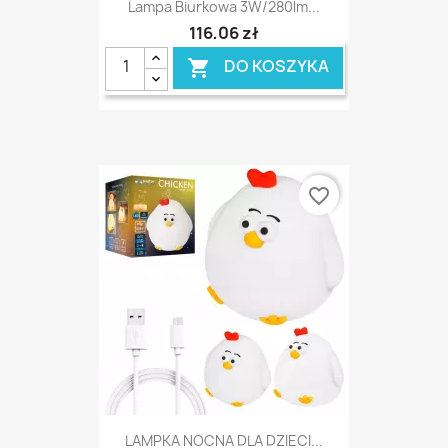
Lampa Biurkowa 3W/280lm...
116,06 zł
DO KOSZYKA

favorite_border
LAMPKA NOCNA DLA DZIECI...