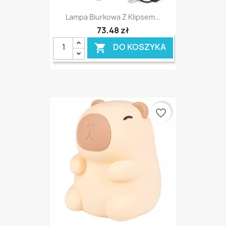
Lampa Biurkowa Z Klipsem...
73,48 zł
DO KOSZYKA

favorite_border