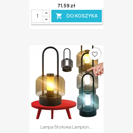
71,59 zł
DO KOSZYKA

favorite_border
Lampa Stołowa Lampion...