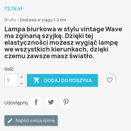
72,74 zł
Brutto
Dostawa w ciągu 1-2 dni
Lampa biurkowa w stylu vintage Wave
ma zginaną szyjkę. Dzięki tej
elastyczności możesz wygiąć lampę
we wszystkich kierunkach, dzięki
czemu zawsze masz światło.
Ilość

favorite_border
DODAJ DO KOSZYKA
Udostępnij
Napisz swoją opinię