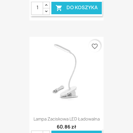
DO KOSZYKA

favorite_border
Lampa Zaciskowa LED Ładowalna
60,86 zł