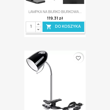
LAMPKA NA BIURKO BIURKOWA...
119,31 zł
DO KOSZYKA

favorite_border