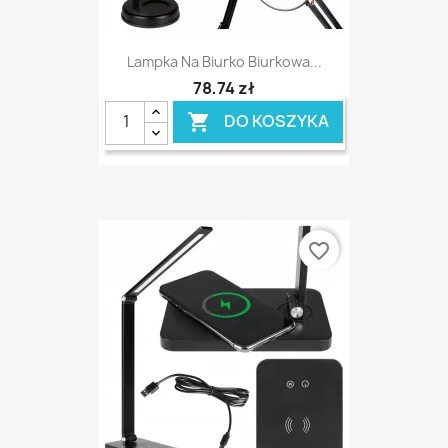
Lampka Na Biurko Biurkowa...
78,74 zł
DO KOSZYKA

favorite_border