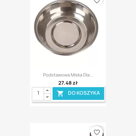
favorite_border
Podstawowa Miska Dla...
27,48 zł
DO KOSZYKA

favorite_border