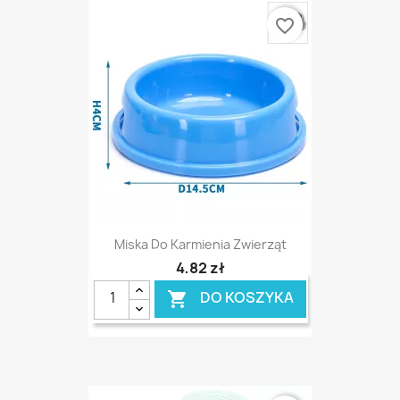
favorite_border
Miska Do Karmienia Zwierząt
4,82 zł
DO KOSZYKA
