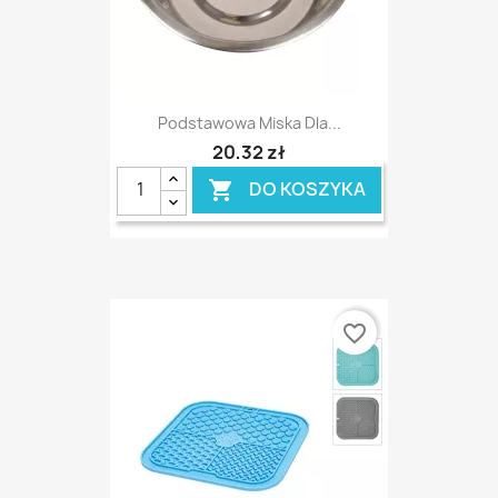
Podstawowa Miska Dla...
20,32 zł
DO KOSZYKA

favorite_border