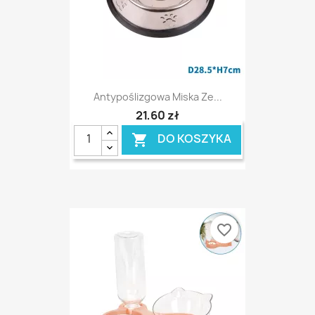
Antypoślizgowa Miska Ze...
21,60 zł
DO KOSZYKA

favorite_border