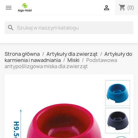
shopping_cart


(0)
search
Strona główna
Artykuły dla zwierząt
Artykuły do
karmienia i nawadniania
Miski
Podstawowa
antypoślizgowa miska dla zwierząt