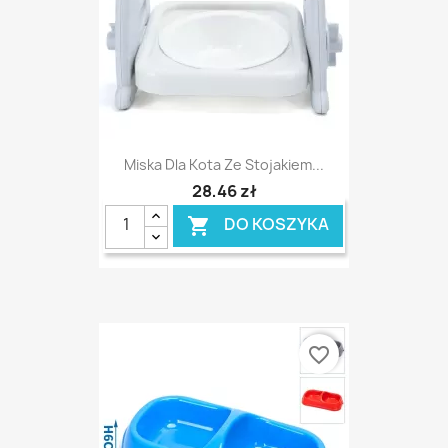
Miska Dla Kota Ze Stojakiem...
28,46 zł
DO KOSZYKA

favorite_border