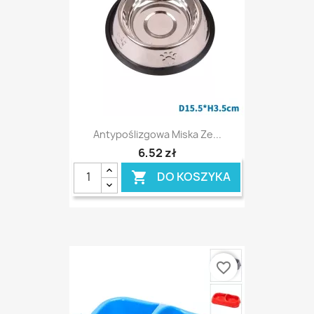
Antypoślizgowa Miska Ze...
6,52 zł
DO KOSZYKA

favorite_border