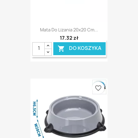
Mata Do Lizania 20x20 Cm...
17,32 zł
DO KOSZYKA

favorite_border