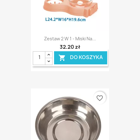
Zestaw 2 W 1 - Miski Na...
32,20 zł
DO KOSZYKA

favorite_border