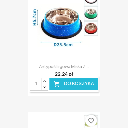
Antypoślizgowa Miska Z...
22,24 zł
DO KOSZYKA

favorite_border