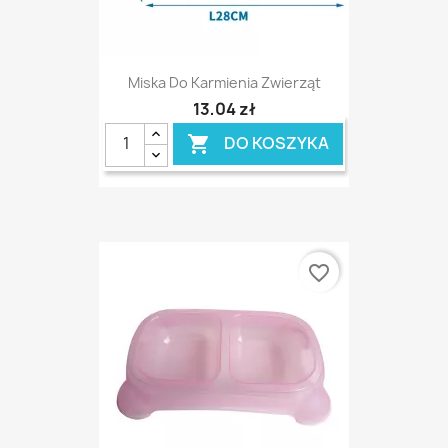
Miska Do Karmienia Zwierząt
13,04 zł
DO KOSZYKA

favorite_border