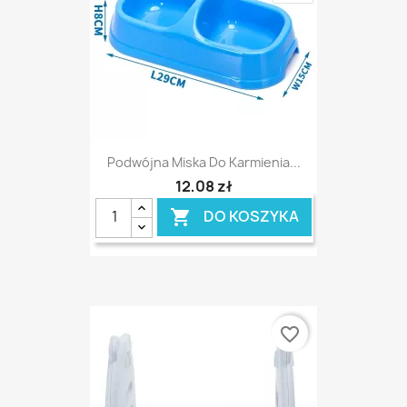
Podwójna Miska Do Karmienia...
12,08 zł
DO KOSZYKA

favorite_border