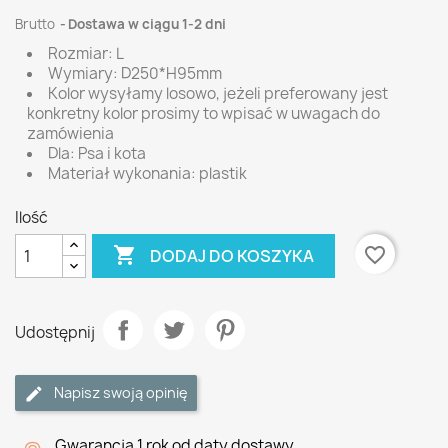
Brutto
Dostawa w ciągu 1-2 dni
Rozmiar: L
Wymiary: D250*H95mm
Kolor wysyłamy losowo, jeżeli preferowany jest
konkretny kolor prosimy to wpisać w uwagach do
zamówienia
Dla: Psa i kota
Materiał wykonania: plastik
Ilość

favorite_border
DODAJ DO KOSZYKA
Udostępnij
Napisz swoją opinię
Gwarancja 1 rok od daty dostawy