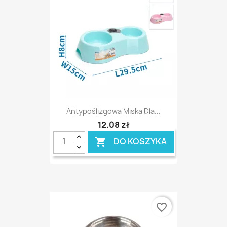
Antypoślizgowa Miska Dla...
12,08 zł
DO KOSZYKA

favorite_border