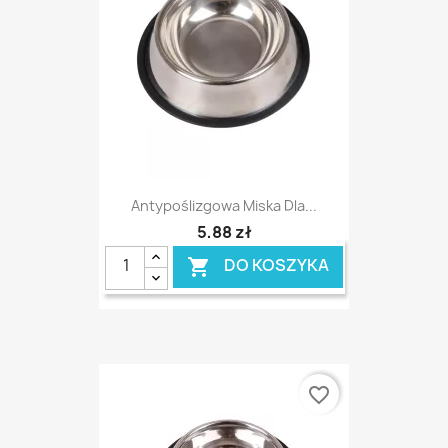
Antypoślizgowa Miska Dla...
5,88 zł
DO KOSZYKA

favorite_border