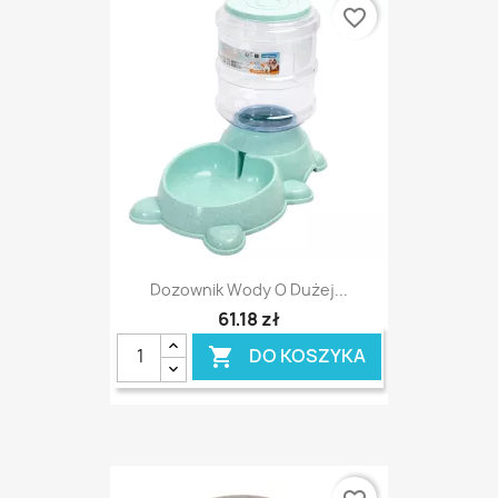
favorite_border
Dozownik Wody O Dużej...
61,18 zł
DO KOSZYKA
