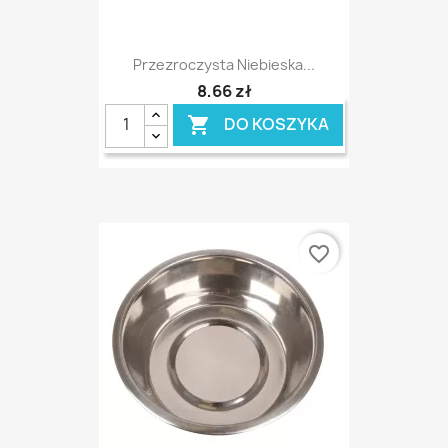
Przezroczysta Niebieska...
8,66 zł
DO KOSZYKA

favorite_border