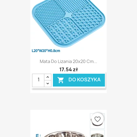
Mata Do Lizania 20x20 Cm...
17,54 zł
DO KOSZYKA

favorite_border