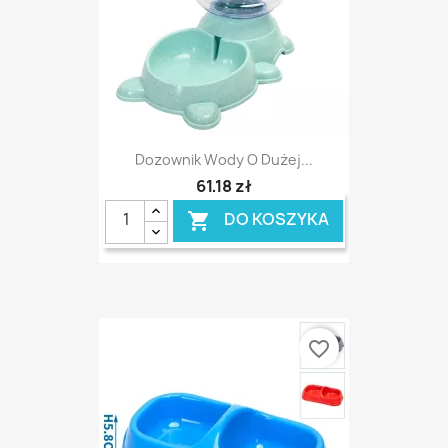
Dozownik Wody O Dużej...
61,18 zł
DO KOSZYKA

favorite_border