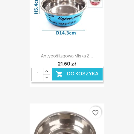
Antypoślizgowa Miska Z...
21,60 zł
DO KOSZYKA

favorite_border