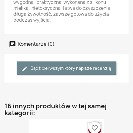
wygodna i praktyczna, wykonana z silikonu
miękka i nietoksyczna, łatwa do czyszczenia
długa żywotność, zawsze gotowa do użycia
podczas wyjścia.
Komentarze (0)
Bądź pierwszym który napisze recenzję
16 innych produktów w tej samej
kategorii:
favorite_border