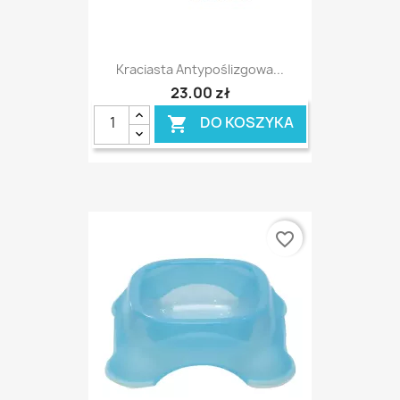
Kraciasta Antypoślizgowa...
23,00 zł
DO KOSZYKA

favorite_border