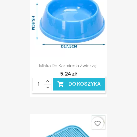
Miska Do Karmienia Zwierząt
5,24 zł
DO KOSZYKA

favorite_border