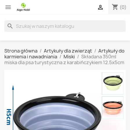
shopping_cart


(0)
search
Strona główna
Artykuły dla zwierząt
Artykuły do
karmienia i nawadniania
Miski
Składana 350ml
miska dla psa turystyczna z karabińczykiem 12.5x5cm