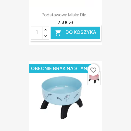
Podstawowa Miska Dla...
7,38 zł
DO KOSZYKA

OBECNIE BRAK NA STANIE
favorite_border