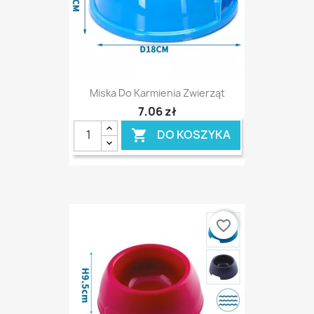
Miska Do Karmienia Zwierząt
7,06 zł
DO KOSZYKA

favorite_border