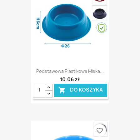
Podstawowa Plastikowa Miska...
10,06 zł
DO KOSZYKA

favorite_border