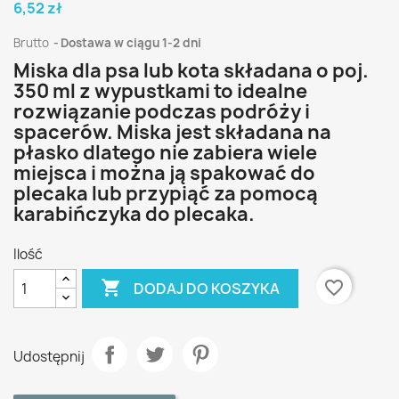
6,52 zł
Brutto
Dostawa w ciągu 1-2 dni
Miska dla psa lub kota składana o poj.
350 ml z wypustkami to idealne
rozwiązanie podczas podróży i
spacerów. Miska jest składana na
płasko dlatego nie zabiera wiele
miejsca i można ją spakować do
plecaka lub przypiąć za pomocą
karabińczyka do plecaka.
Ilość

favorite_border
DODAJ DO KOSZYKA
Udostępnij