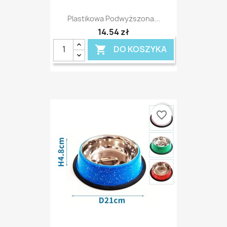
Plastikowa Podwyższona...
14,54 zł
DO KOSZYKA

favorite_border