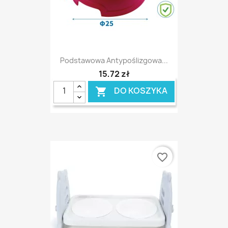
Podstawowa Antypoślizgowa...
15,72 zł
DO KOSZYKA

favorite_border