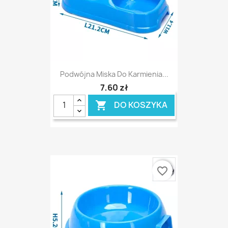
Podwójna Miska Do Karmienia...
7,60 zł
DO KOSZYKA

favorite_border