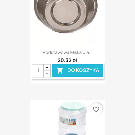
Podstawowa Miska Dla...
20,32 zł
DO KOSZYKA

favorite_border