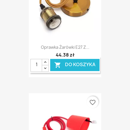
Oprawka Żarówki E27 Z...
44,38 zł
DO KOSZYKA

favorite_border