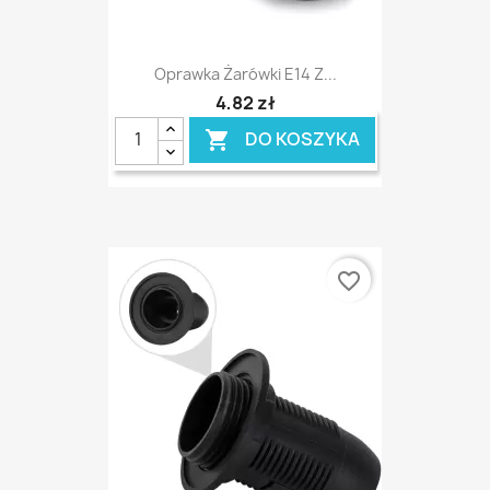
Oprawka Żarówki E14 Z...
4,82 zł
DO KOSZYKA

favorite_border