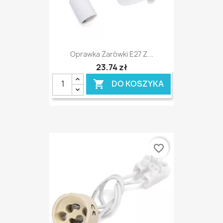
Oprawka Żarówki E27 Z...
23,74 zł
DO KOSZYKA

favorite_border