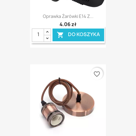
Oprawka Żarówki E14 Z...
4,06 zł
DO KOSZYKA

favorite_border