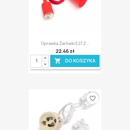
Oprawka Żarówki E27 Z...
22,46 zł
DO KOSZYKA

favorite_border