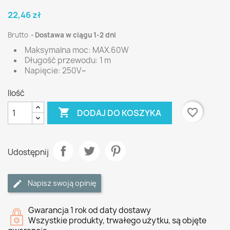
22,46 zł
Brutto
Dostawa w ciągu 1-2 dni
Maksymalna moc: MAX.60W
Długość przewodu: 1 m
Napięcie: 250V~
Ilość

favorite_border
DODAJ DO KOSZYKA
Udostępnij
Napisz swoją opinię
Gwarancja 1 rok od daty dostawy
Wszystkie produkty, trwałego użytku, są objęte