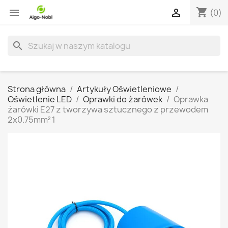
shopping_cart


(0)
search
Strona główna
Artykuły Oświetleniowe
Oświetlenie LED
Oprawki do żarówek
Oprawka
żarówki E27 z tworzywa sztucznego z przewodem
2x0.75mm² 1