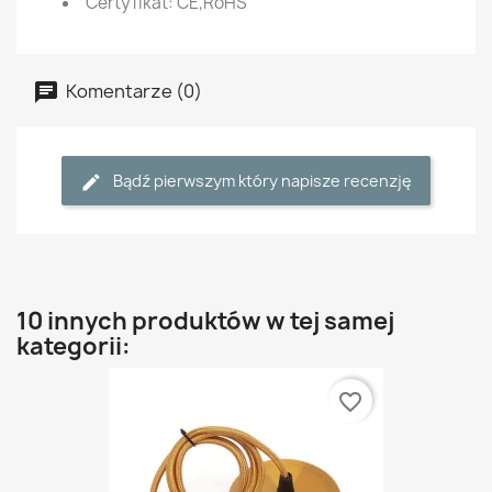
Certyfikat: CE,RoHS
Komentarze (0)
Bądź pierwszym który napisze recenzję
10 innych produktów w tej samej
kategorii:
favorite_border