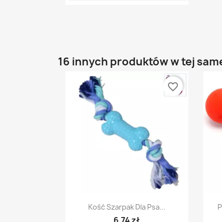
16 innych produktów w tej same
favorite_border
Szybki podgląd

Kość Szarpak Dla Psa...
P
6,74 zł