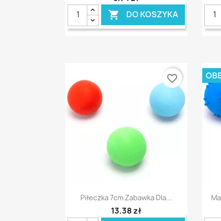
DO KOSZYKA

OBE
favorite_border
Szybki podgląd

Piłeczka 7cm Zabawka Dla...
Ma
13,38 zł