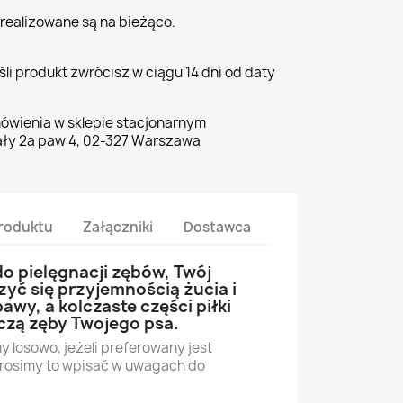
realizowane są na bieżąco.
li produkt zwrócisz w ciągu 14 dni od daty
ówienia w sklepie stacjonarnym
ły 2a paw 4, 02-327 Warszawa
roduktu
Załączniki
Dostawca
 do pielęgnacji zębów, Twój
yć się przyjemnością żucia i
awy, a kolczaste części piłki
czą zęby Twojego psa.
 losowo, jeżeli preferowany jest
prosimy to wpisać w uwagach do