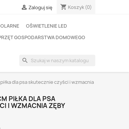
shopping_cart

Koszyk
(0)
Zaloguj się
SOLARNE
OŚWIETLENIE LED
PRZĘT GOSPODARSTWA DOMOWEGO
search
piłka dla psa skutecznie czyści i wzmacnia
M PIŁKA DLA PSA
CI I WZMACNIA ZĘBY