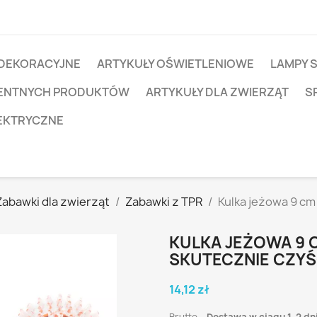
 DEKORACYJNE
ARTYKUŁY OŚWIETLENIOWE
LAMPY 
IGENTNYCH PRODUKTÓW
ARTYKUŁY DLA ZWIERZĄT
S
EKTRYCZNE
Zabawki dla zwierząt
Zabawki z TPR
Kulka jeżowa 9 cm 
KULKA JEŻOWA 9 C
SKUTECZNIE CZYŚ
14,12 zł