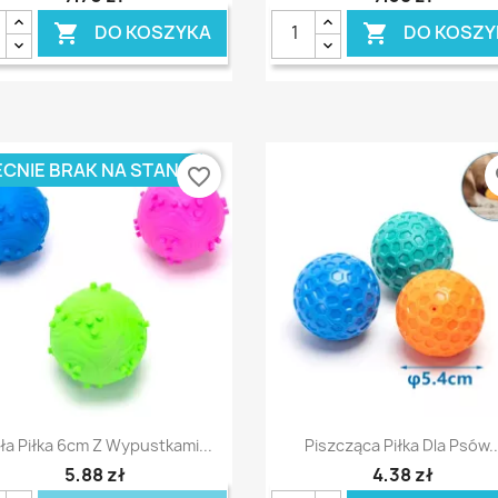
DO KOSZYKA
DO KOSZY


CNIE BRAK NA STANIE
favorite_border
fa
Szybki podgląd
Szybki podgląd


ła Piłka 6cm Z Wypustkami...
Piszcząca Piłka Dla Psów..
5,88 zł
4,38 zł