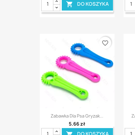
DO KOSZYKA

favorite_border
Szybki podgląd

Zabawka Dla Psa Gryzak...
Z
5,66 zł
DO KOSZYKA
