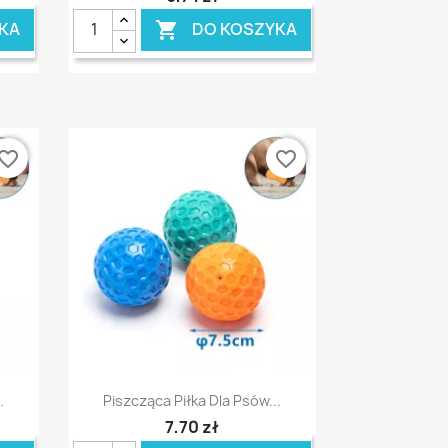
KA
DO KOSZYKA

vorite_border
favorite_border
Szybki podgląd

.
Piszcząca Piłka Dla Psów...
7,70 zł