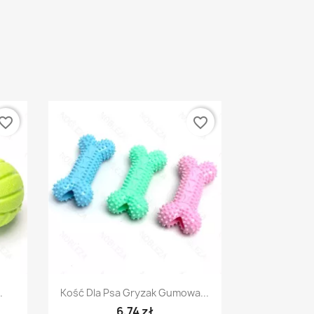
vorite_border
favorite_border
Szybki podgląd

.
Kość Dla Psa Gryzak Gumowa...
6,74 zł