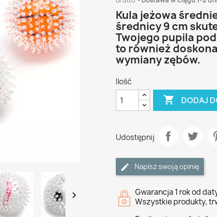
Brutto
Dostawa w ciągu 1-2 dn
Kula jeżowa średnie
średnicy 9 cm skut
Twojego pupila pod
to również doskona
wymiany zębów.
Ilość

DODAJ D
Udostępnij
Napisz swoją opinię
Gwarancja 1 rok od da

Wszystkie produkty, tr