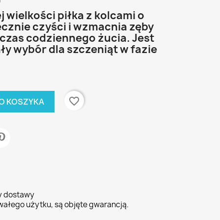
i
j wielkości piłka z kolcami o
ecznie czyści i wzmacnia zęby
czas codziennego żucia. Jest
ły wybór dla szczeniąt w fazie
favorite_border
O KOSZYKA
ty dostawy
wałego użytku, są objęte gwarancją.