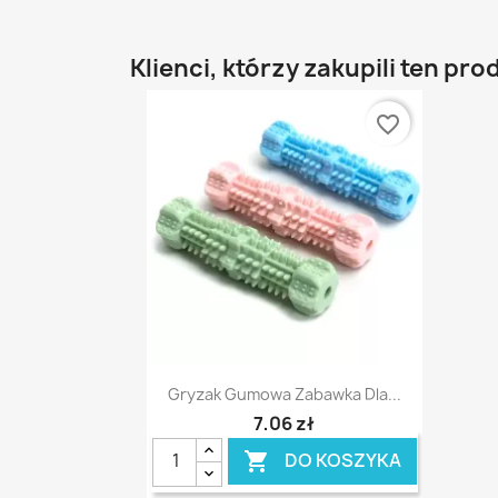
Klienci, którzy zakupili ten pro
favorite_border
Szybki podgląd

Gryzak Gumowa Zabawka Dla...
7,06 zł
DO KOSZYKA
