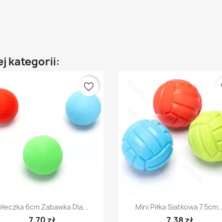
j kategorii:
favorite_border
fa
Szybki podgląd
Szybki podgląd


iłeczka 6cm Zabawka Dla...
Mini Piłka Siatkowa 7.5cm..
7,70 zł
7,38 zł