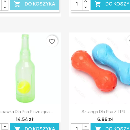
DO KOSZYKA
DO KOSZY


favorite_border
fa
Szybki podgląd
Szybki podgląd


abawka Dla Psa Piszcząca...
Sztanga Dla Psa Z TPR...
14,54 zł
6,96 zł
DO KOSZYKA
DO KOSZY

