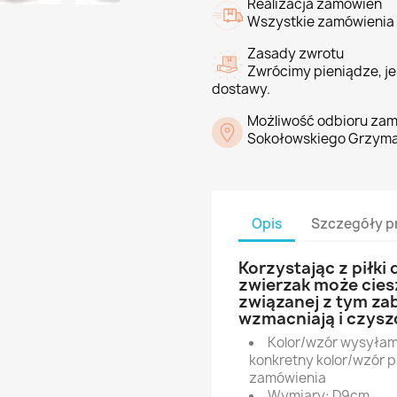
Realizacja zamówień
Wszystkie zamówienia 
Zasady zwrotu
Zwrócimy pieniądze, jeś
dostawy.
Możliwość odbioru zam
Sokołowskiego Grzyma
Opis
Szczegóły p
Korzystając z piłki
zwierzak może ciesz
związanej z tym zab
wzmacniają i czysz
Kolor/wzór wysyłamy
konkretny kolor/wzór 
zamówienia
Wymiary: D9cm