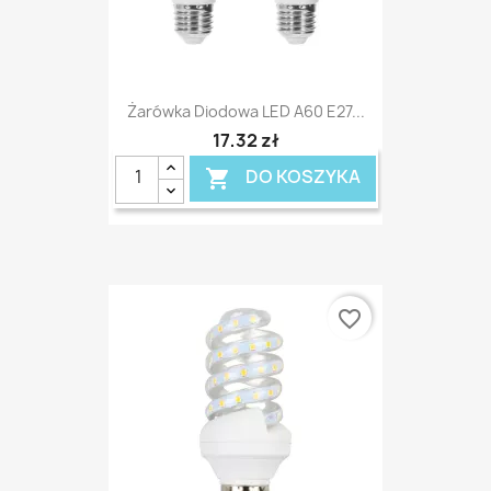
Żarówka Diodowa LED A60 E27...
17,32 zł
DO KOSZYKA

favorite_border