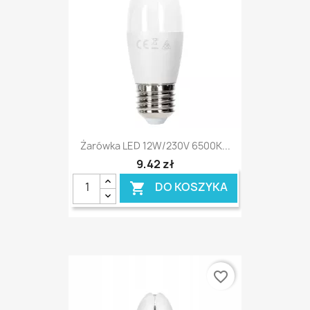
Żarówka LED 12W/230V 6500K...
9,42 zł
DO KOSZYKA

favorite_border