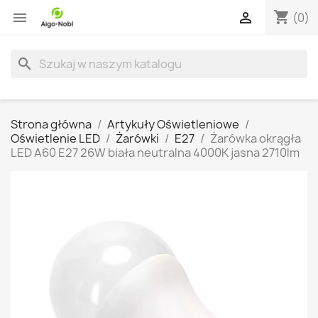
shopping_cart


(0)
search
Strona główna
Artykuły Oświetleniowe
Oświetlenie LED
Żarówki
E27
Żarówka okrągła
LED A60 E27 26W biała neutralna 4000K jasna 2710lm