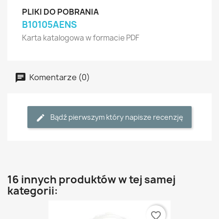
PLIKI DO POBRANIA
B10105AENS
Karta katalogowa w formacie PDF
Komentarze (0)
Bądź pierwszym który napisze recenzję
16 innych produktów w tej samej
kategorii:
favorite_border