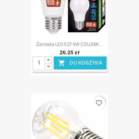
Żarówka LED E27 9W CZUJNIK...
26,25 zł
DO KOSZYKA

favorite_border