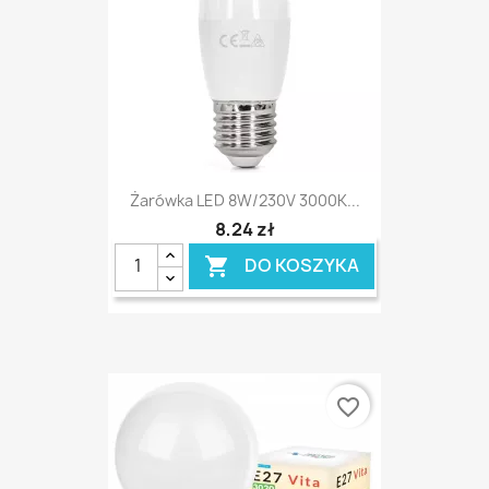
Żarówka LED 8W/230V 3000K...
8,24 zł
DO KOSZYKA

favorite_border