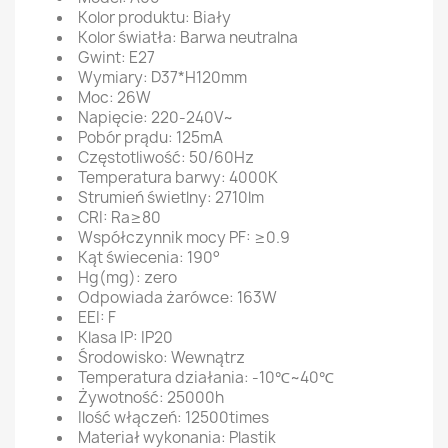
Kolor produktu: Biały
Kolor światła: Barwa neutralna
Gwint: E27
Wymiary: D37*H120mm
Moc: 26W
Napięcie: 220-240V~
Pobór prądu: 125mA
Częstotliwość: 50/60Hz
Temperatura barwy: 4000K
Strumień świetlny: 2710lm
CRI: Ra≥80
Współczynnik mocy PF: ≥0.9
Kąt świecenia: 190°
Hg(mg): zero
Odpowiada żarówce: 163W
EEI: F
Klasa IP: IP20
Środowisko: Wewnątrz
Temperatura działania: -10℃~40℃
Żywotność: 25000h
Ilość włączeń: 12500times
Materiał wykonania: Plastik