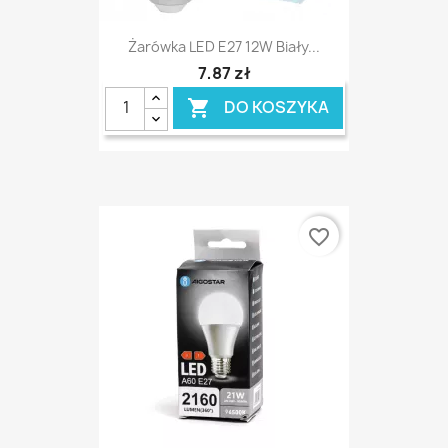
Żarówka LED E27 12W Biały...
7,87 zł
DO KOSZYKA

favorite_border