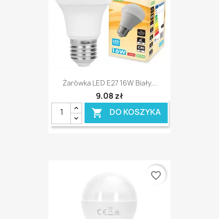
Żarówka LED E27 16W Biały...
9,08 zł
DO KOSZYKA

favorite_border