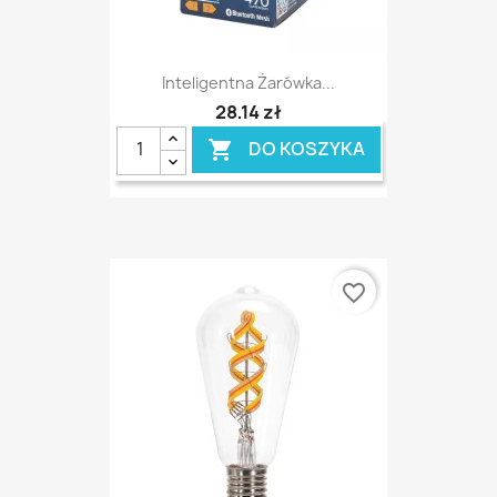
Inteligentna Żarówka...
28,14 zł
DO KOSZYKA

favorite_border