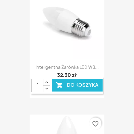
Inteligentna Żarówka LED WB...
32,30 zł
DO KOSZYKA

favorite_border