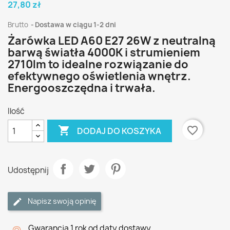
27,80 zł
Brutto
Dostawa w ciągu 1-2 dni
Żarówka LED A60 E27 26W z neutralną
barwą światła 4000K i strumieniem
2710lm to idealne rozwiązanie do
efektywnego oświetlenia wnętrz.
Energooszczędna i trwała.
Ilość

favorite_border
DODAJ DO KOSZYKA
Udostępnij
Napisz swoją opinię
Gwarancja 1 rok od daty dostawy