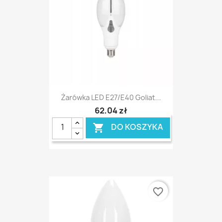
Żarówka LED E27/E40 Goliat...
62,04 zł
DO KOSZYKA

favorite_border