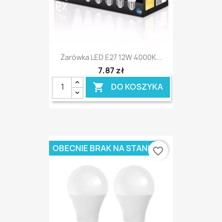
Żarówka LED E27 12W 4000K...
7,87 zł
DO KOSZYKA

OBECNIE BRAK NA STANIE
favorite_border