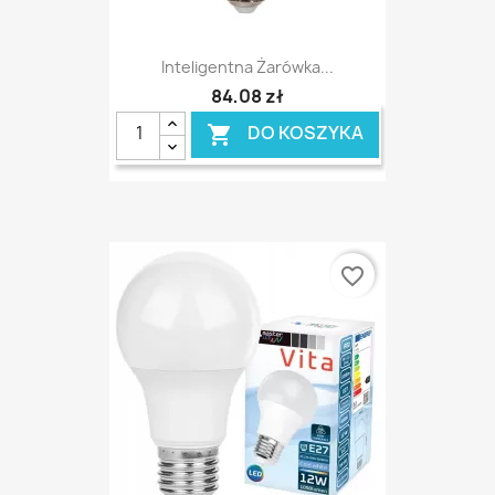
Inteligentna Żarówka...
84,08 zł
DO KOSZYKA

favorite_border