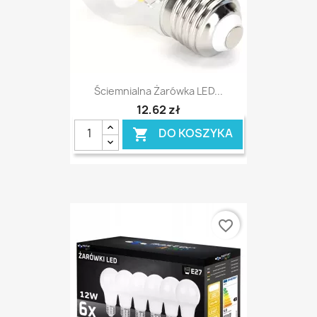
Ściemnialna Żarówka LED...
12,62 zł
DO KOSZYKA

favorite_border