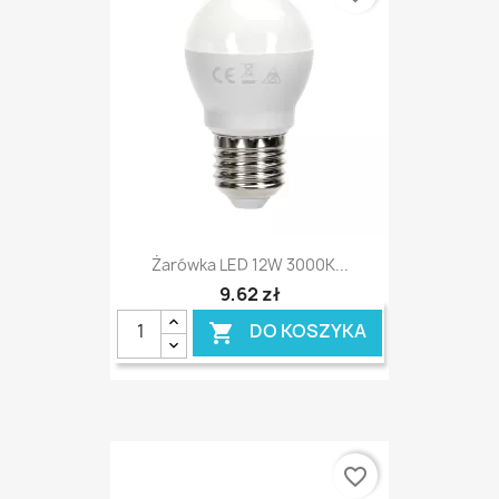
Żarówka LED 12W 3000K...
9,62 zł
DO KOSZYKA

favorite_border