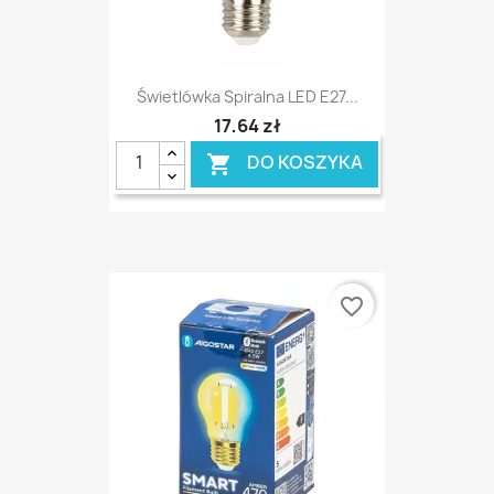
Świetlówka Spiralna LED E27...
17,64 zł
DO KOSZYKA

favorite_border