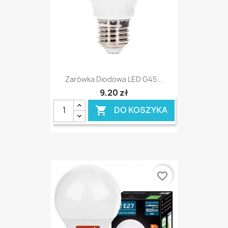
Zarówka Diodowa LED G45...
9,20 zł
DO KOSZYKA

favorite_border