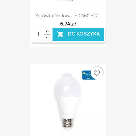
Żarówka Diodowa LED A60 E27...
6,74 zł
DO KOSZYKA

favorite_border