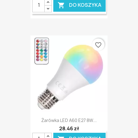
DO KOSZYKA

favorite_border
Żarówka LED A60 E27 8W...
28,46 zł