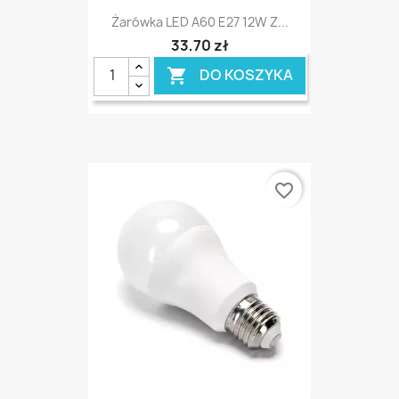
Żarówka LED A60 E27 12W Z...
33,70 zł
DO KOSZYKA

favorite_border