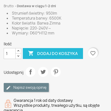
Brutto
Dostawa w ciągu 1-2 dni
Strumień świetlny: 950lm
Temperatura barwy: 6500K
Kolor światła: Barwa Zimna
Napięcie: 220-240V～
Wymiary: D60*H112 mm
Ilość

favorite_border
DODAJ DO KOSZYKA
Udostępnij
Napisz swoją opinię
Gwarancja 1 rok od daty dostawy
Wszystkie produkty, trwałego użytku, są objęte
gwarancją.