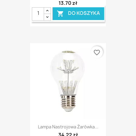
13,70 zł
DO KOSZYKA

favorite_border
Lampa Nastrojowa Żarówka...
34,22 zł