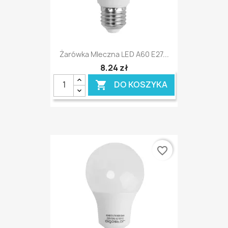
Żarówka Mleczna LED A60 E27...
8,24 zł
DO KOSZYKA

favorite_border