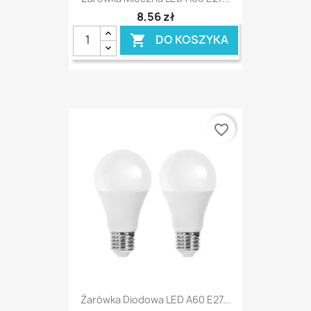
8,56 zł
DO KOSZYKA

favorite_border
Żarówka Diodowa LED A60 E27...