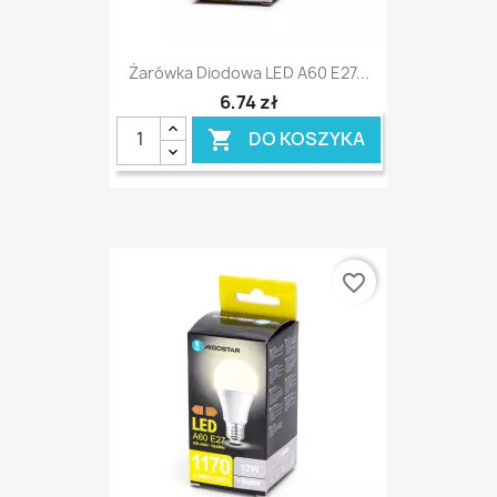
Żarówka Diodowa LED A60 E27...
6,74 zł
DO KOSZYKA

favorite_border