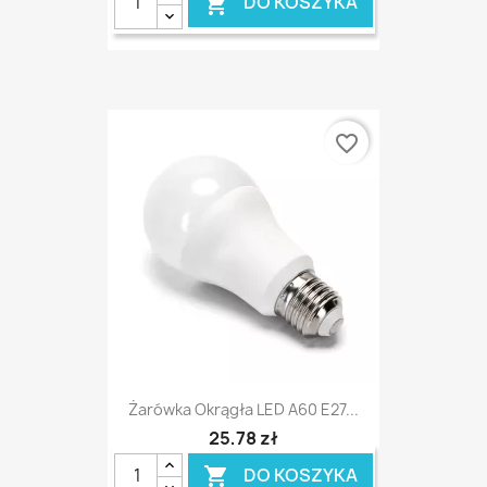
DO KOSZYKA

favorite_border
Żarówka Okrągła LED A60 E27...
25,78 zł
DO KOSZYKA
