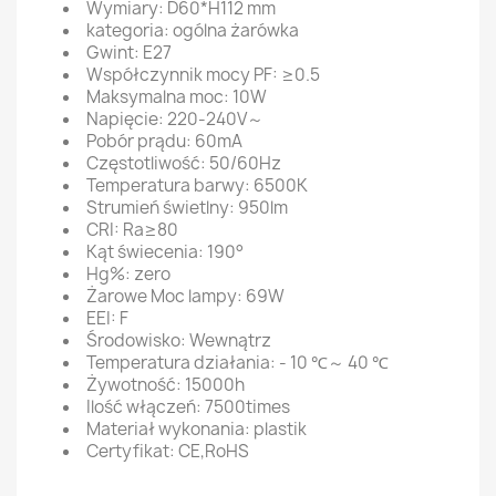
Wymiary: D60*H112 mm
kategoria: ogólna żarówka
Gwint: E27
Współczynnik mocy PF: ≥0.5
Maksymalna moc: 10W
Napięcie: 220-240V～
Pobór prądu: 60mA
Częstotliwość: 50/60Hz
Temperatura barwy: 6500K
Strumień świetlny: 950lm
CRI: Ra≥80
Kąt świecenia: 190°
Hg%: zero
Żarowe Moc lampy: 69W
EEI: F
Środowisko: Wewnątrz
Temperatura działania: - 10 ℃～ 40 ℃
Żywotność: 15000h
Ilość włączeń: 7500times
Materiał wykonania: plastik
Certyfikat: CE,RoHS