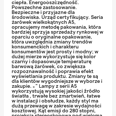
ciepła. Energooszczędność.
Powszechne zastosowanie.
Bezpieczne i przyjazne dla
środowiska. Urząd certyfikujący. Seria
żarówek wielkokątnych A5,
opracujemy metodę pakowania, która
bardziej sprzyja sprzedaży rynkowej w
oparciu o oryginalne opakowanie,
która uwzględnia zmiany trendów
konsumenckich i charakteru
konsumentów jest prosty i modny; w
dużej mierze wykorzystuje się kolor
czarny i dopasowuje temperaturę
barwową żarówek, co zwiększa
rozpoznawalność i poprawia efekt
wyświetlania produktu. Zmiany te są
dla klientów wygodniejsze w wyborze i
zakupie. „" Lampy z serii A5
wykorzystują wysokiej jakości źródło
światła , trwałe bez zmartwień, łatwe
w instalacji i obsłudze, każdy styl ma
dużą przewagę w zakresie wydajności
kosztowej. Kąt emisji do 280 stopni,
projekcja stereoskopowa pod wieloma