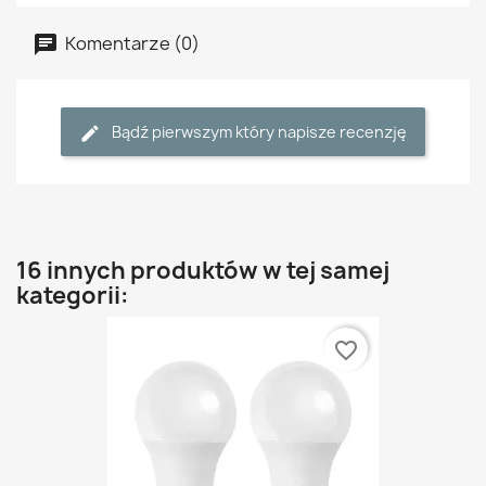
Komentarze (0)
Bądź pierwszym który napisze recenzję
16 innych produktów w tej samej
kategorii:
favorite_border