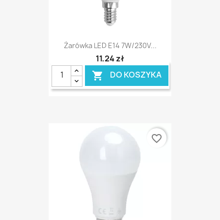
Żarówka LED E14 7W/230V...
11,24 zł
DO KOSZYKA

favorite_border