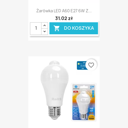
Żarówka LED A60 E27 6W Z...
31,02 zł
DO KOSZYKA

favorite_border