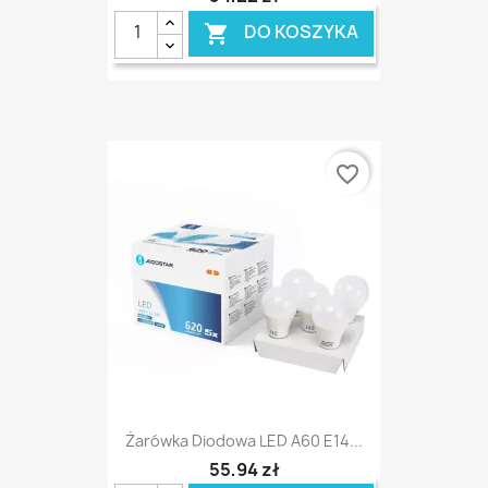
DO KOSZYKA

favorite_border
Żarówka Diodowa LED A60 E14...
55,94 zł