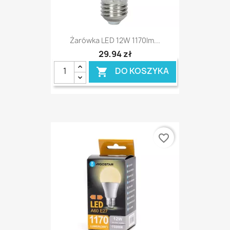
Żarówka LED 12W 1170lm...
29,94 zł
DO KOSZYKA

favorite_border