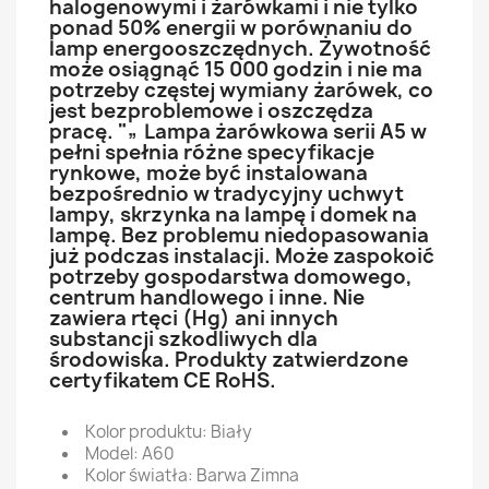
halogenowymi i żarówkami i nie tylko
ponad 50% energii w porównaniu do
lamp energooszczędnych. Żywotność
może osiągnąć 15 000 godzin i nie ma
potrzeby częstej wymiany żarówek, co
jest bezproblemowe i oszczędza
pracę. "„ Lampa żarówkowa serii A5 w
pełni spełnia różne specyfikacje
rynkowe, może być instalowana
bezpośrednio w tradycyjny uchwyt
lampy, skrzynka na lampę i domek na
lampę. Bez problemu niedopasowania
już podczas instalacji. Może zaspokoić
potrzeby gospodarstwa domowego,
centrum handlowego i inne. Nie
zawiera rtęci (Hg) ani innych
substancji szkodliwych dla
środowiska. Produkty zatwierdzone
certyfikatem CE RoHS.
Kolor produktu: Biały
Model: A60
Kolor światła: Barwa Zimna