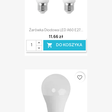
Żarówka Diodowa LED A60 E27...
11,66 zł
DO KOSZYKA

favorite_border