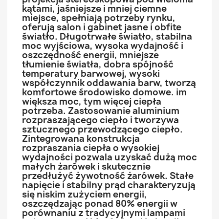
kątami, jaśniejsze i mniej ciemne
miejsce, spełniają potrzeby rynku,
oferują salon i gabinet jasne i obfite
światło. Długotrwałe światło, stabilna
moc wyjściowa, wysoka wydajność i
oszczędność energii, mniejsze
tłumienie światła, dobra spójność
temperatury barwowej, wysoki
współczynnik oddawania barw, tworzą
komfortowe środowisko domowe. im
większa moc, tym więcej ciepła
potrzeba. Zastosowanie aluminium
rozpraszającego ciepło i tworzywa
sztucznego przewodzącego ciepło.
Zintegrowana konstrukcja
rozpraszania ciepła o wysokiej
wydajności pozwala uzyskać dużą moc
małych żarówek i skutecznie
przedłużyć żywotność żarówek. Stałe
napięcie i stabilny prąd charakteryzują
się niskim zużyciem energii,
oszczędzając ponad 80% energii w
porównaniu z tradycyjnymi lampami