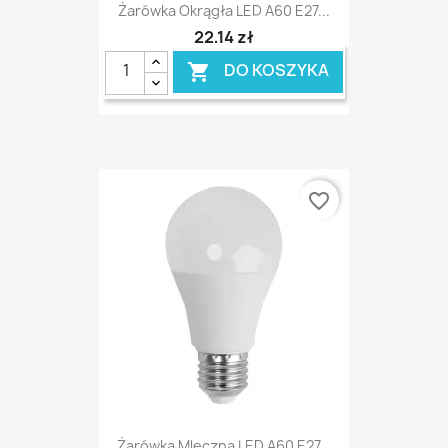
Żarówka Okrągła LED A60 E27...
22,14 zł
DO KOSZYKA

favorite_border
Żarówka Mleczna LED A60 E27...