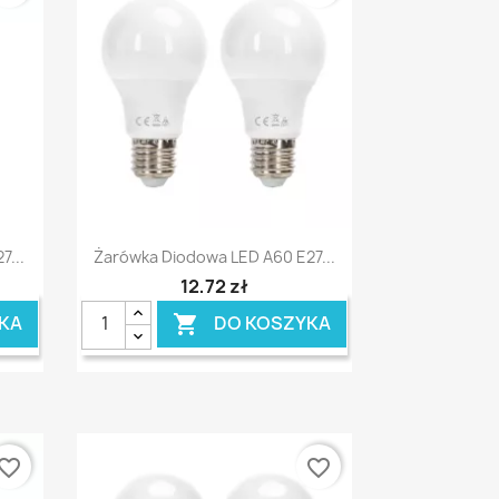
Szybki podgląd

7...
Żarówka Diodowa LED A60 E27...
12,72 zł
KA
DO KOSZYKA

vorite_border
favorite_border