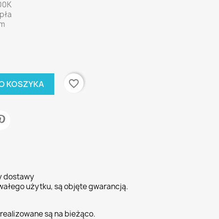
00K
epła
lm
favorite_border
O KOSZYKA
ty dostawy
wałego użytku, są objęte gwarancją.
realizowane są na bieżąco.