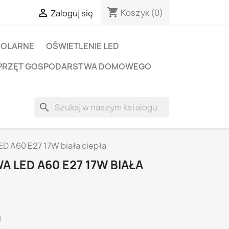
shopping_cart

Koszyk
(0)
Zaloguj się
SOLARNE
OŚWIETLENIE LED
PRZĘT GOSPODARSTWA DOMOWEGO
search
D A60 E27 17W biała ciepła
 LED A60 E27 17W BIAŁA
i