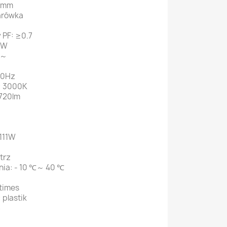
9 mm
arówka
PF: ≥0.7
7W
V～
60Hz
: 3000K
1720lm
111W
trz
nia: - 10 ℃～ 40 ℃
times
 plastik
S