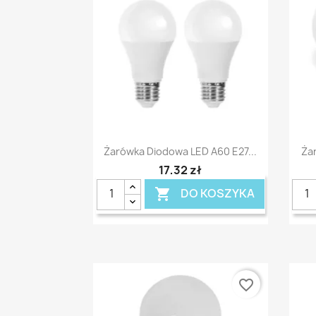
Szybki podgląd

Żarówka Diodowa LED A60 E27...
Ża
17,32 zł
DO KOSZYKA

favorite_border