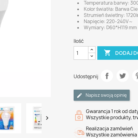
Temperatura barwy: 30
Kolor światła: Barwa Ci
Strumień świetlny: 1720
Napięcie: 220-240V～
Wymiary: D60*H119 mm
Ilość

DODAJ D
Udostępnij
Napisz swoją opinię
Gwarancja 1 rok od da

Wszystkie produkty, tr
Realizacja zamówień
Wszystkie zamówienia 