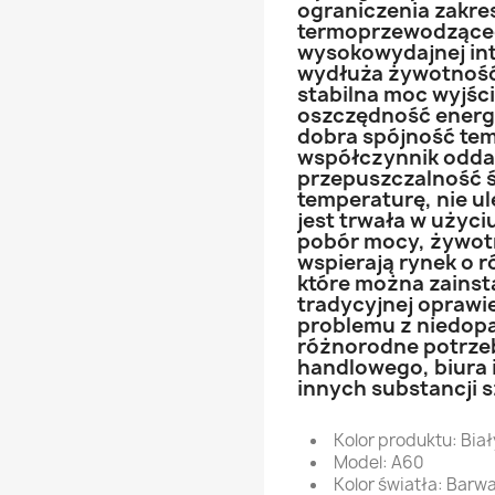
ograniczenia zakre
termoprzewodząceg
wysokowydajnej int
wydłuża żywotność 
stabilna moc wyjśc
oszczędność energii
dobra spójność tem
współczynnik odda
przepuszczalność 
temperaturę, nie ul
jest trwała w użyciu
pobór mocy, żywotn
wspierają rynek o 
które można zains
tradycyjnej oprawi
problemu z niedop
różnorodne potrze
handlowego, biura i
innych substancji 
Kolor produktu: Biał
Model: A60
Kolor światła: Barw