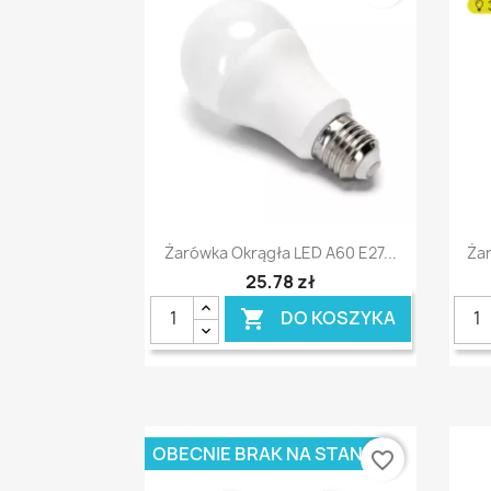
Szybki podgląd

Żarówka Okrągła LED A60 E27...
Żar
25,78 zł
DO KOSZYKA

OBECNIE BRAK NA STANIE
favorite_border