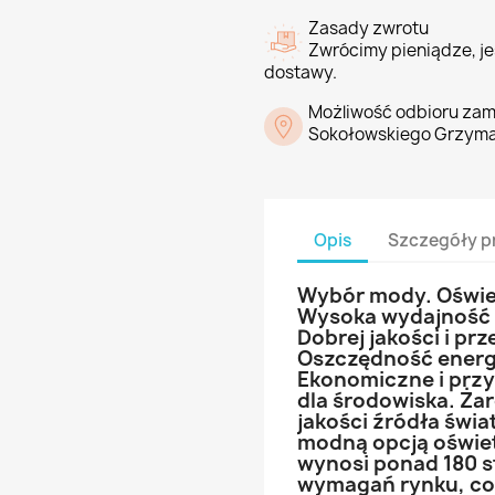
Zasady zwrotu
Zwrócimy pieniądze, jeś
dostawy.
Możliwość odbioru zam
Sokołowskiego Grzyma
Opis
Szczegóły p
Wybór mody. Oświe
Wysoka wydajność r
Dobrej jakości i p
Oszczędność energi
Ekonomiczne i przy
dla środowiska. Żar
jakości źródła świa
modną opcją oświetl
wynosi ponad 180 st
wymagań rynku, co