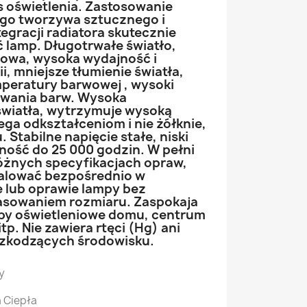
s oświetlenia. Zastosowanie
o tworzywa sztucznego i
egracji radiatora skutecznie
lamp. Długotrwałe światło,
iowa, wysoka wydajność i
, mniejsze tłumienie światła,
peratury barwowej , wysoki
wania barw. Wysoka
światła, wytrzymuje wysoką
ega odkształceniom i nie żółknie,
. Stabilne napięcie stałe, niski
ość do 25 000 godzin. W pełni
różnych specyfikacjach opraw,
talować bezpośrednio w
e lub oprawie lampy bez
asowaniem rozmiaru. Zaspokaja
by oświetleniowe domu, centrum
tp. Nie zawiera rtęci (Hg) ani
szkodzących środowisku.
y
a Ciepła