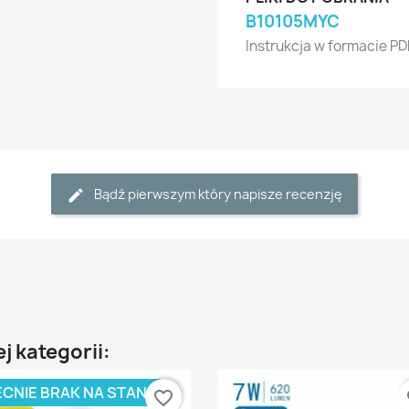
B10105MYC
Instrukcja w formacie PD
Bądź pierwszym który napisze recenzję
j kategorii:
CNIE BRAK NA STANIE
favorite_border
fa