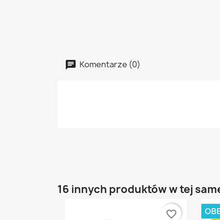
Komentarze (0)
16 innych produktów w tej same
OBE
favorite_border