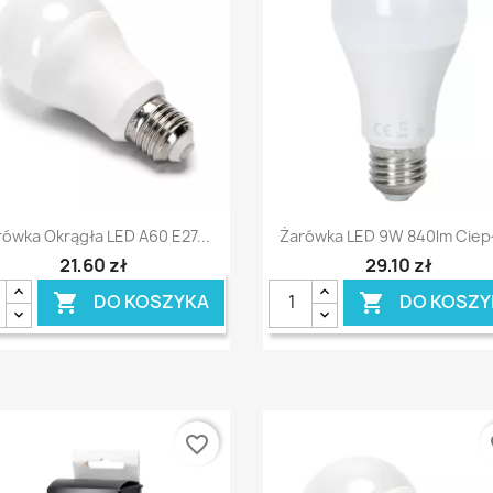
Szybki podgląd
Szybki podgląd


rówka Okrągła LED A60 E27...
Żarówka LED 9W 840lm Ciepł
21,60 zł
29,10 zł
DO KOSZYKA
DO KOSZY


favorite_border
fa