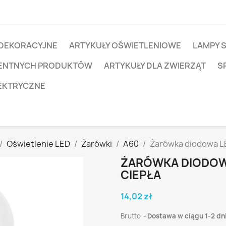
 DEKORACYJNE
ARTYKUŁY OŚWIETLENIOWE
LAMPY 
IGENTNYCH PRODUKTÓW
ARTYKUŁY DLA ZWIERZĄT
S
EKTRYCZNE
Oświetlenie LED
Żarówki
A60
Żarówka diodowa LE
ŻARÓWKA DIODOWA
CIEPŁA
14,02 zł
Brutto
Dostawa w ciągu 1-2 dn