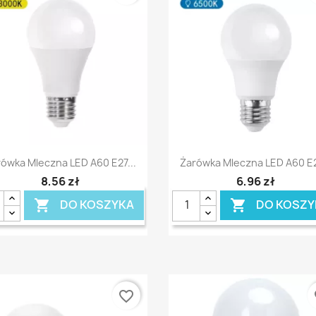
Szybki podgląd
Szybki podgląd


ówka Mleczna LED A60 E27...
Żarówka Mleczna LED A60 E2
8,56 zł
6,96 zł
DO KOSZYKA
DO KOSZY


favorite_border
fa