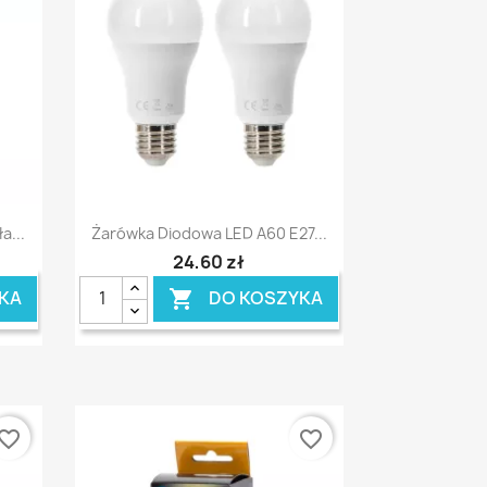
Szybki podgląd

a...
Żarówka Diodowa LED A60 E27...
24,60 zł
KA
DO KOSZYKA

vorite_border
favorite_border