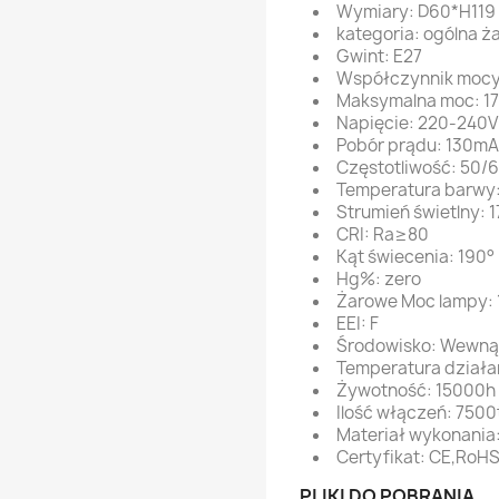
Wymiary: D60*H11
kategoria: ogólna ż
Gwint: E27
Współczynnik mocy 
Maksymalna moc: 1
Napięcie: 220-240
Pobór prądu: 130mA
Częstotliwość: 50/
Temperatura barwy
Strumień świetlny: 
CRI: Ra≥80
Kąt świecenia: 190°
Hg%: zero
Żarowe Moc lampy: 
EEI: F
Środowisko: Wewną
Temperatura działa
Żywotność: 15000h
Ilość włączeń: 7500
Materiał wykonania:
Certyfikat: CE,RoH
PLIKI DO POBRANIA