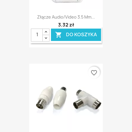
Złącze Audio/video 3.5 Mm...
3,32 zł
DO KOSZYKA

favorite_border