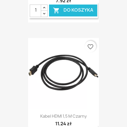
7,92 zł
DO KOSZYKA

favorite_border
Kabel HDMI 1,5 M Czarny
11,24 zł