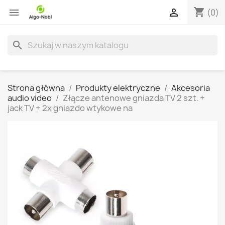
shopping_cart


(0)
search
Strona główna
Produkty elektryczne
Akcesoria
audio video
Złącze antenowe gniazda TV 2 szt. +
jack TV + 2x gniazdo wtykowe na