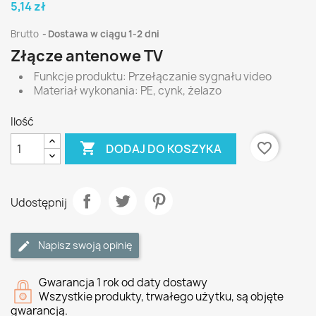
5,14 zł
Brutto
Dostawa w ciągu 1-2 dni
Złącze antenowe TV
Funkcje produktu: Przełączanie sygnału video
Materiał wykonania: PE, cynk, żelazo
Ilość

favorite_border
DODAJ DO KOSZYKA
Udostępnij
Napisz swoją opinię
Gwarancja 1 rok od daty dostawy
Wszystkie produkty, trwałego użytku, są objęte
gwarancją.