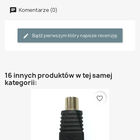
Komentarze (0)
Bądź pierwszym który napisze recenzję
16 innych produktów w tej samej
kategorii:
favorite_border