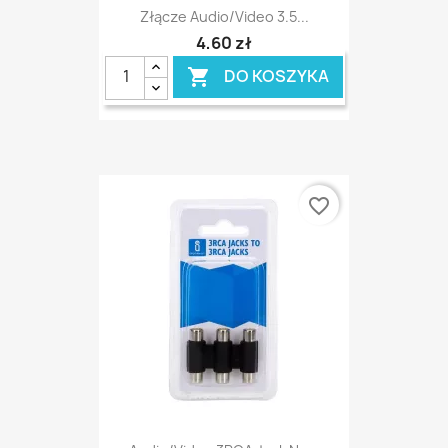
Złącze Audio/video 3.5...
4,60 zł
DO KOSZYKA

favorite_border