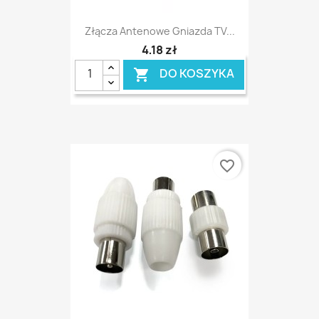
Złącza Antenowe Gniazda TV...
4,18 zł
DO KOSZYKA

favorite_border