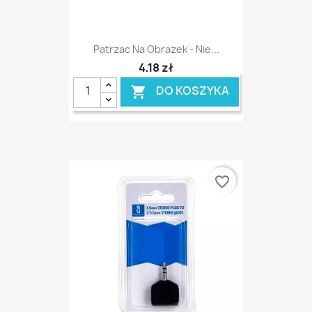
Patrzac Na Obrazek - Nie...
4,18 zł
DO KOSZYKA

favorite_border