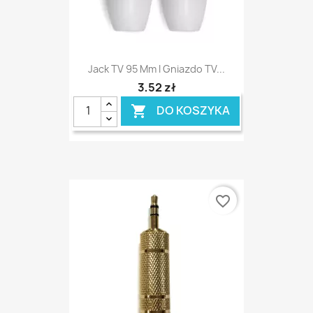
Jack TV 95 Mm I Gniazdo TV...
3,52 zł
DO KOSZYKA

favorite_border