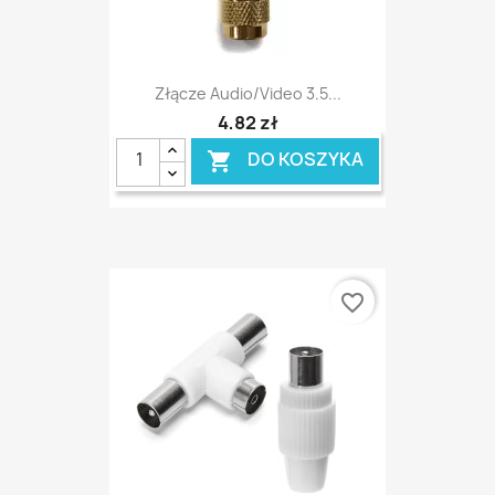
Złącze Audio/video 3.5...
4,82 zł
DO KOSZYKA

favorite_border