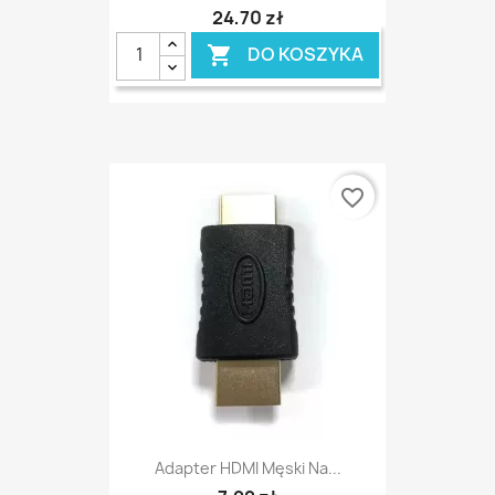
24,70 zł
DO KOSZYKA

favorite_border
Adapter HDMI Męski Na...