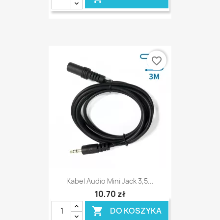
favorite_border
Kabel Audio Mini Jack 3,5...
10,70 zł
DO KOSZYKA
