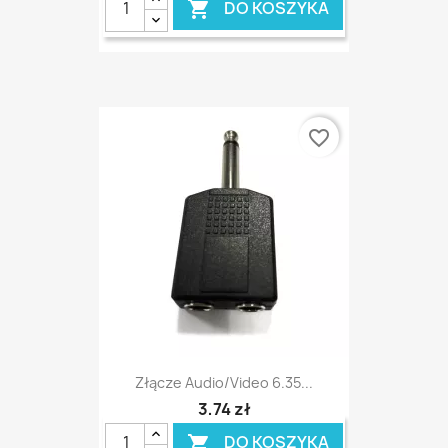
DO KOSZYKA

favorite_border
Złącze Audio/video 6.35...
3,74 zł
DO KOSZYKA
