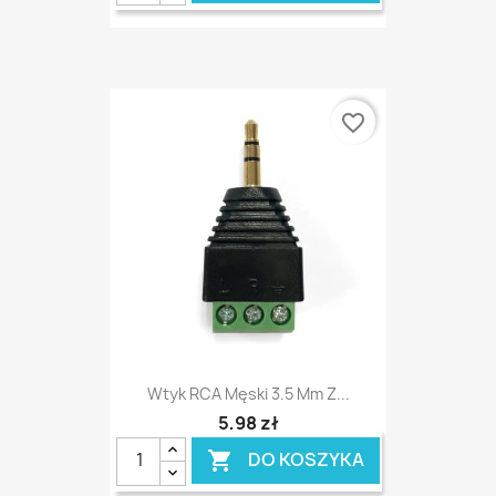
favorite_border
Wtyk RCA Męski 3.5 Mm Z...
5,98 zł
DO KOSZYKA
