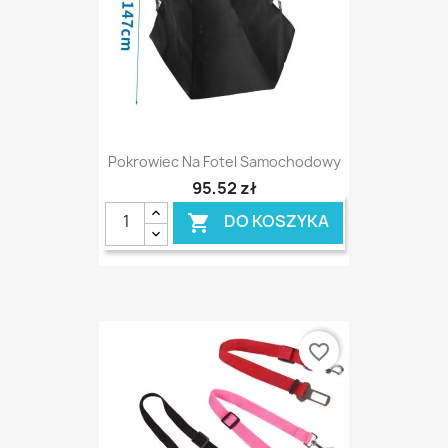
Pokrowiec Na Fotel Samochodowy
95,52 zł
DO KOSZYKA

favorite_border