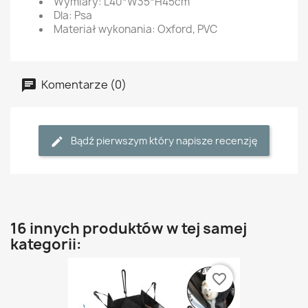
Wymiary: L40*W35*H45cm
Dla: Psa
Materiał wykonania: Oxford, PVC
Komentarze (0)
Bądź pierwszym który napisze recenzję
16 innych produktów w tej samej
kategorii:
favorite_border