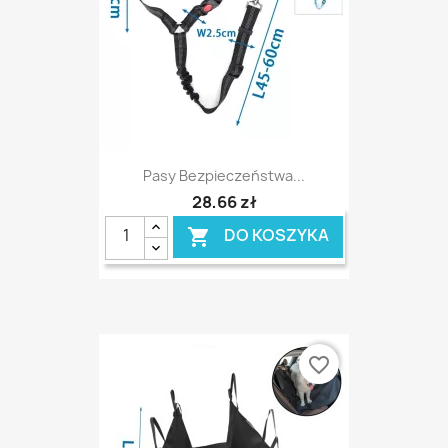
Pasy Bezpieczeństwa...
28,66 zł
DO KOSZYKA

favorite_border