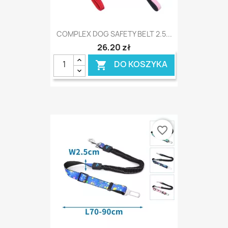
COMPLEX DOG SAFETY BELT 2.5...
26,20 zł
DO KOSZYKA

favorite_border