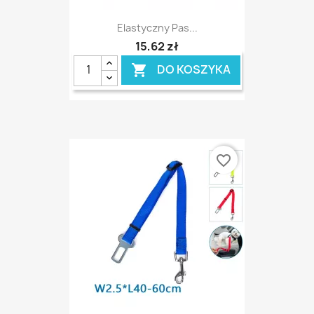
Elastyczny Pas...
15,62 zł
DO KOSZYKA

favorite_border