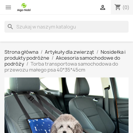
shopping_cart


(0)
search
Strona główna
Artykuły dla zwierząt
Nosidełka i
produkty podróżne
Akcesoria samochodowe do
podróży
Torba transportowa samochodowa do
przewozu małego psa 40*35*45cm