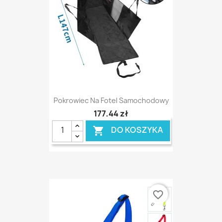
Pokrowiec Na Fotel Samochodowy
177,44 zł
DO KOSZYKA

favorite_border