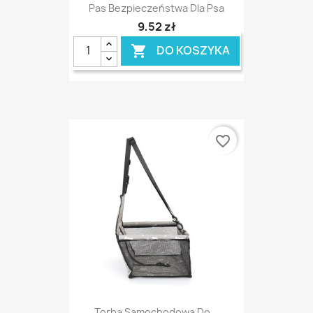
Pas Bezpieczeństwa Dla Psa
9,52 zł
DO KOSZYKA

favorite_border
Torba Samochodowa Do...