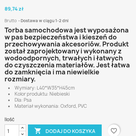
89,74 zł
Brutto
Dostawa w ciągu 1-2 dni
Torba samochodowa jest wyposażona
w pas bezpieczeństwa i kieszeń do
przechowywania akcesoriów. Produkt
został zaprojektowany i wykonany z
wodoodpornych, trwałych i łatwych
do czyszczenia materiałów. Jest łatwa
do zamknięcia i ma niewielkie
rozmiary.
Wymiary: L40*W35*H45cm
Kolor produktu: Niebieski
Dla: Psa
Materiał wykonania: Oxford, PVC
Ilość

favorite_border
DODAJ DO KOSZYKA