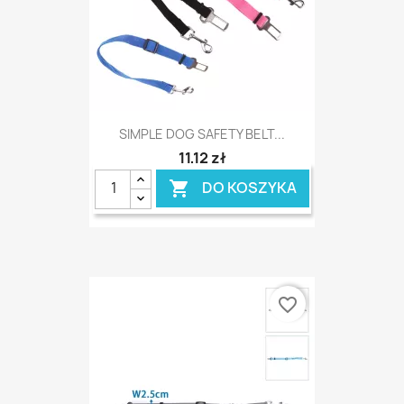
SIMPLE DOG SAFETY BELT...
11,12 zł
DO KOSZYKA

favorite_border