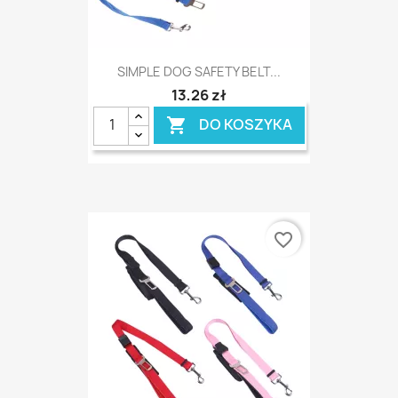
SIMPLE DOG SAFETY BELT...
13,26 zł
DO KOSZYKA

favorite_border