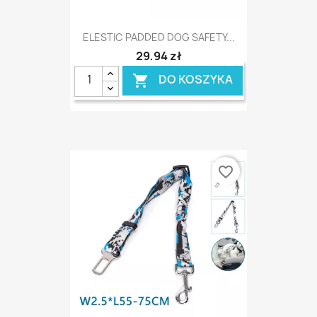
ELESTIC PADDED DOG SAFETY...
29,94 zł
DO KOSZYKA

favorite_border