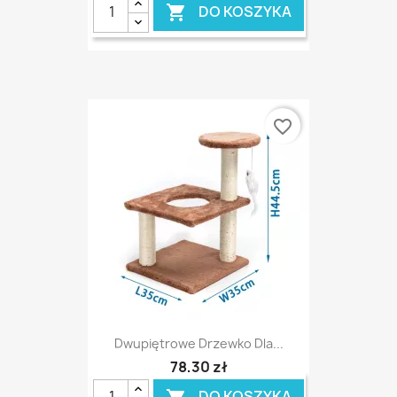
DO KOSZYKA

favorite_border
Dwupiętrowe Drzewko Dla...
78,30 zł
DO KOSZYKA