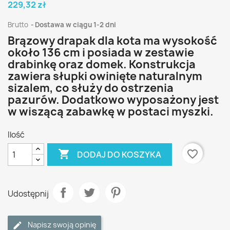
229,32 zł
Brutto
Dostawa w ciągu 1-2 dni
Brązowy drapak dla kota ma wysokość
około 136 cm i posiada w zestawie
drabinkę oraz domek. Konstrukcja
zawiera słupki owinięte naturalnym
sizalem, co służy do ostrzenia
pazurów. Dodatkowo wyposażony jest
w wiszącą zabawkę w postaci myszki.
Ilość

favorite_border
DODAJ DO KOSZYKA
Udostępnij
Napisz swoją opinię