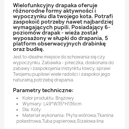
Wielofunkcyjny drapaka oferuje
różnorodne formy aktywności i
wypoczynku dla twojego kota. Potrafi
zaspokoić potrzeby nawet najbardziej
wymagających pupili. Posiadający 6-
poziomów drapak - wieża został
wyposażony w słupki do drapania, 5
platform obserwacyjnych drabinkę
oraz budkę.
Jest to idealne miejsce do schowania się czy
wypoczynku. Zabawka - piłeczka, doskonała do
zabawy i zaspokojenia instynktu łowcy, sprawi
Twojemu pupilowi wiele radości i zaspokoi jego
naturalną potrzebę drapania.
Parametry techniczne:
Kolor produktu: Brązowy
Wymiary: L49*W35*H136cm
Dla: Koty
Materiał wykonania: Płyta wiórowa,Tkanina
poliestrowa,Tuba papierowa,Sizalowa lina