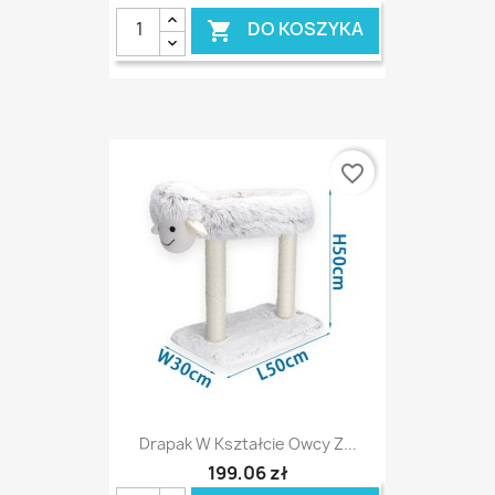
DO KOSZYKA

favorite_border
Drapak W Kształcie Owcy Z...
199,06 zł