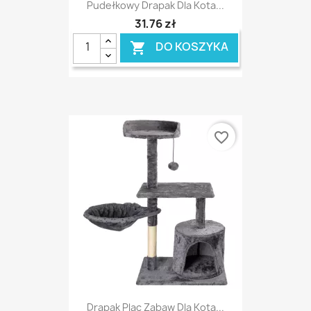
Pudełkowy Drapak Dla Kota...
31,76 zł
DO KOSZYKA

favorite_border
Drapak Plac Zabaw Dla Kota...