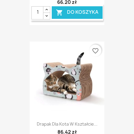
66,20 zł
DO KOSZYKA

favorite_border
Drapak Dla Kota W Kształcie...
86,42 zł