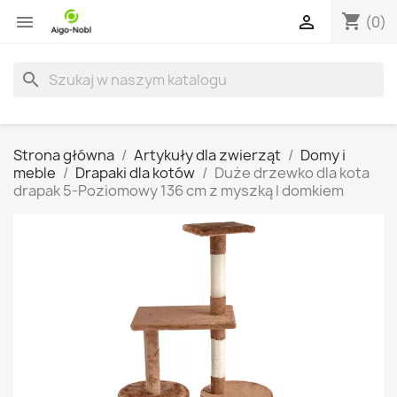
shopping_cart


(0)
search
Strona główna
Artykuły dla zwierząt
Domy i
meble
Drapaki dla kotów
Duże drzewko dla kota
drapak 5-Poziomowy 136 cm z myszką I domkiem