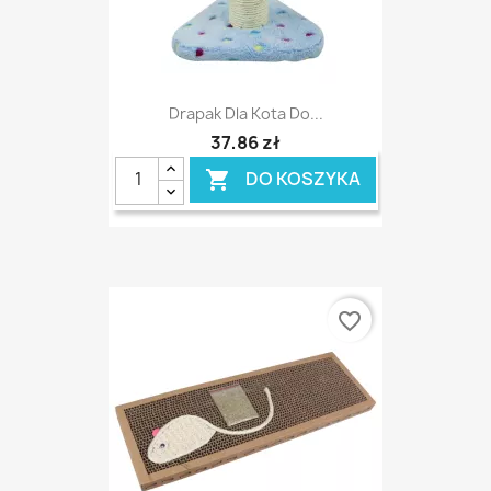
Drapak Dla Kota Do...
37,86 zł
DO KOSZYKA

favorite_border