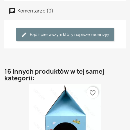
Komentarze (0)
Bądź pierwszym który napisze recenzję
16 innych produktów w tej samej
kategorii:
favorite_border