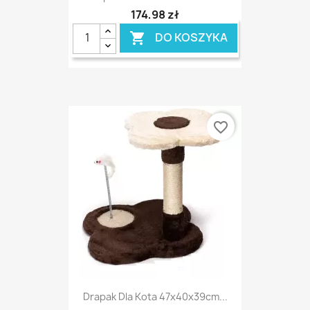
174,98 zł
DO KOSZYKA

favorite_border
Drapak Dla Kota 47x40x39cm...