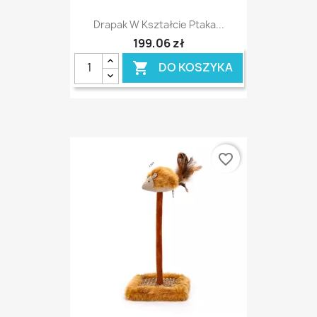
Drapak W Kształcie Ptaka...
199,06 zł
DO KOSZYKA

favorite_border