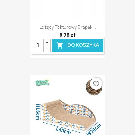
Leżący Tekturowy Drapak...
8,78 zł
DO KOSZYKA

favorite_border