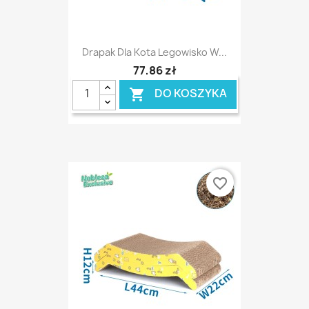
Drapak Dla Kota Legowisko W...
77,86 zł
DO KOSZYKA

favorite_border