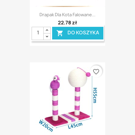
Drapak Dla Kota Falowane...
22,78 zł
DO KOSZYKA

favorite_border