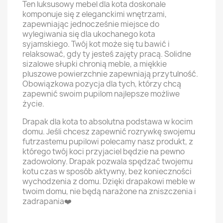
Ten luksusowy mebel dla kota doskonale
komponuje się z eleganckimi wnętrzami,
zapewniając jednocześnie miejsce do
wylegiwania się dla ukochanego kota
syjamskiego. Twój kot może się tu bawić i
relaksować, gdy ty jesteś zajęty pracą. Solidne
sizalowe słupki chronią meble, a miękkie
pluszowe powierzchnie zapewniają przytulność.
Obowiązkowa pozycja dla tych, którzy chcą
zapewnić swoim pupilom najlepsze możliwe
życie.
Drapak dla kota to absolutna podstawa w kocim
domu. Jeśli chcesz zapewnić rozrywkę swojemu
futrzastemu pupilowi polecamy nasz produkt, z
którego twój koci przyjaciel będzie na pewno
zadowolony. Drapak pozwala spędzać twojemu
kotu czas w sposób aktywny, bez konieczności
wychodzenia z domu. Dzięki drapakowi meble w
twoim domu, nie będą narażone na zniszczenia i
zadrapania❤️