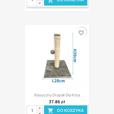

favorite_border
Klasyczny Drapak Dla Kota
37,86 zł
DO KOSZYKA
