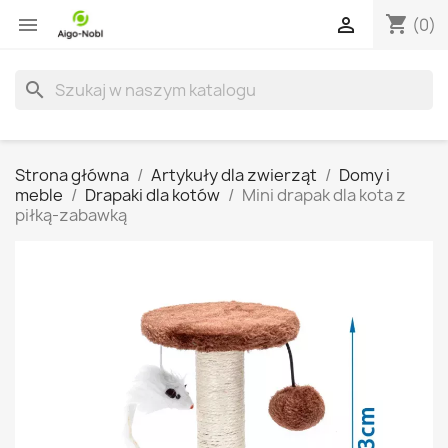
shopping_cart


(0)
search
Strona główna
Artykuły dla zwierząt
Domy i
meble
Drapaki dla kotów
Mini drapak dla kota z
piłką-zabawką