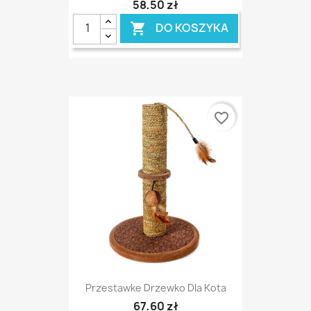
58,50 zł
DO KOSZYKA

favorite_border
Przestawke Drzewko Dla Kota
67,60 zł