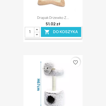
Drapak Drzewko Z...
51,02 zł
DO KOSZYKA

favorite_border