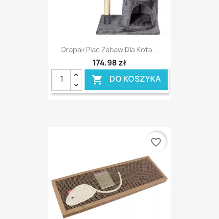
Drapak Plac Zabaw Dla Kota...
174,98 zł
DO KOSZYKA

favorite_border