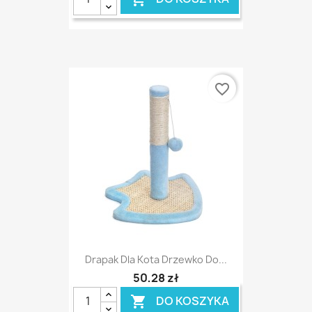
favorite_border
Drapak Dla Kota Drzewko Do...
50,28 zł
DO KOSZYKA
