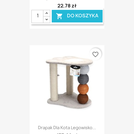
22,78 zł
DO KOSZYKA

favorite_border
Drapak Dla Kota Legowisko...