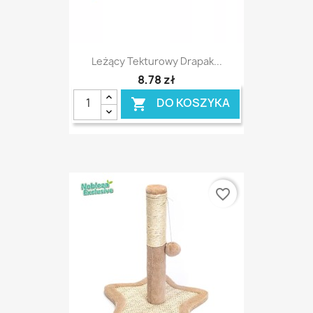
Leżący Tekturowy Drapak...
8,78 zł
DO KOSZYKA

favorite_border