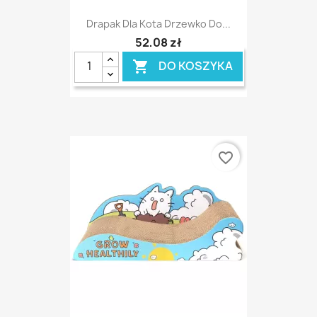
Drapak Dla Kota Drzewko Do...
52,08 zł
DO KOSZYKA

favorite_border