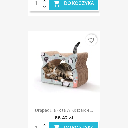
DO KOSZYKA

favorite_border
Drapak Dla Kota W Kształcie...
86,42 zł
DO KOSZYKA
