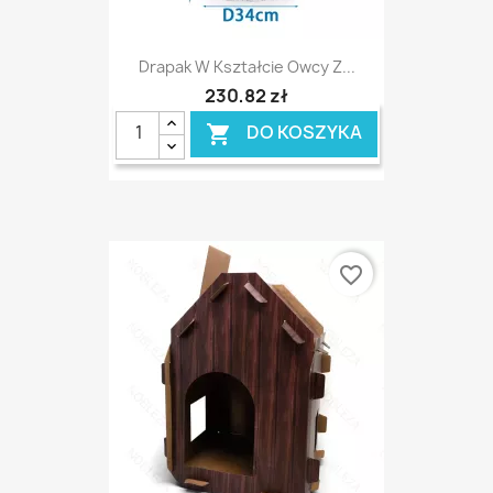
Drapak W Kształcie Owcy Z...
230,82 zł
DO KOSZYKA

favorite_border