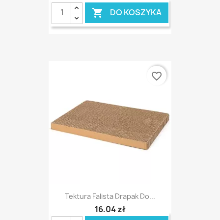
DO KOSZYKA

favorite_border
Tektura Falista Drapak Do...
16,04 zł