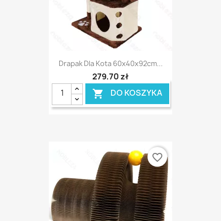
Drapak Dla Kota 60x40x92cm...
279,70 zł
DO KOSZYKA

favorite_border