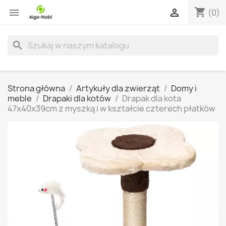
shopping_cart


(0)
search
Strona główna
Artykuły dla zwierząt
Domy i
meble
Drapaki dla kotów
Drapak dla kota
47x40x39cm z myszką i w kształcie czterech płatków