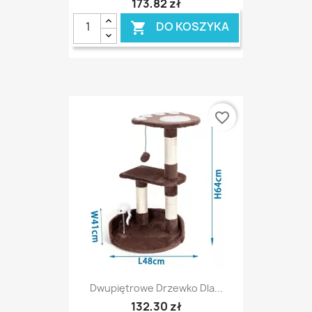
173,82 zł
DO KOSZYKA

favorite_border
Dwupiętrowe Drzewko Dla...
132,30 zł