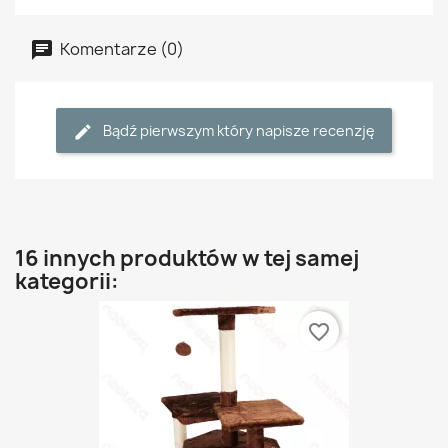
Komentarze (0)
Bądź pierwszym który napisze recenzję
16 innych produktów w tej samej
kategorii:
favorite_border