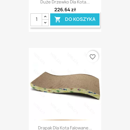
Duże Drzewko Dla Kota...
226,64 zł
DO KOSZYKA

favorite_border
Drapak Dla Kota Falowane...