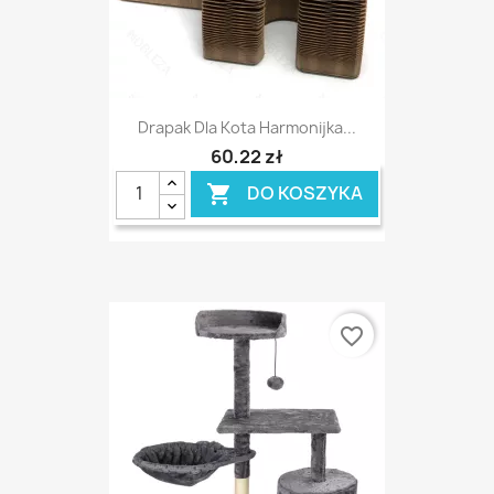
Drapak Dla Kota Harmonijka...
60,22 zł
DO KOSZYKA

favorite_border