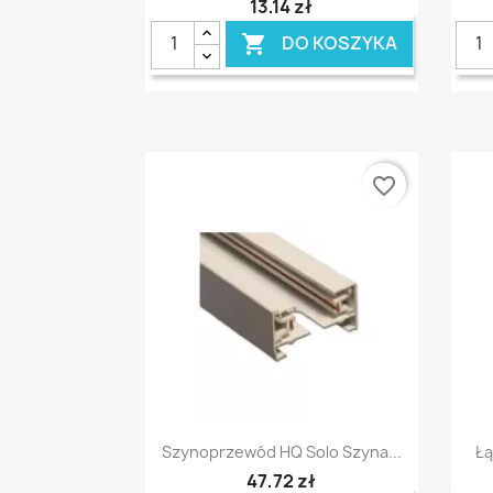
13,14 zł
DO KOSZYKA

favorite_border
Szybki podgląd

Szynoprzewód HQ Solo Szyna...
Łą
47,72 zł