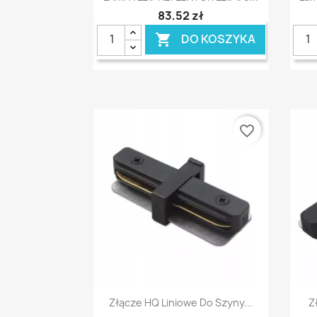
83,52 zł
DO KOSZYKA

favorite_border
Szybki podgląd

Złącze HQ Liniowe Do Szyny...
Z