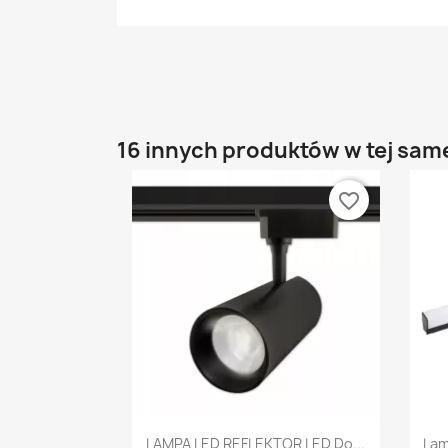
16 innych produktów w tej same
favorite_border
Szybki podgląd

LAMPA LED REFLEKTOR LED Do...
Lam