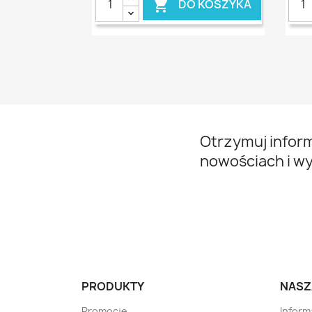
DO KOSZYKA

Otrzymuj infor
nowościach i w
PRODUKTY
NASZ
Promocje
Inform