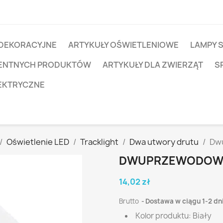
 DEKORACYJNE
ARTYKUŁY OŚWIETLENIOWE
LAMPY 
IGENTNYCH PRODUKTÓW
ARTYKUŁY DLA ZWIERZĄT
S
EKTRYCZNE
Oświetlenie LED
Tracklight
Dwa utwory drutu
Dwu
DWUPRZEWODOWA 
14,02 zł
Brutto
Dostawa w ciągu 1-2 dn
Kolor produktu: Biały