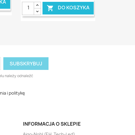
KA
DO KOSZYKA

lu należy odnaleźć
a i politykę
INFORMACJA O SKLEPIE
Aigo-Nobl (F.H. Tech-Led)