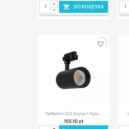
DO KOSZYKA

favorite_border
Szybki podgląd

Reflektor LED Szyna 1-Faza...
155,10 zł