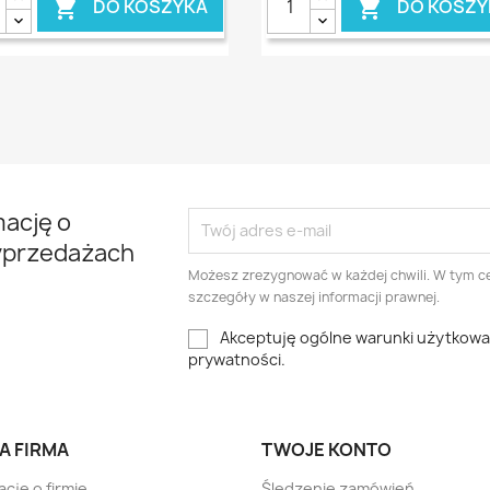
DO KOSZYKA
DO KOSZY


mację o
yprzedażach
Możesz zrezygnować w każdej chwili. W tym ce
szczegóły w naszej informacji prawnej.
Akceptuję ogólne warunki użytkowani
prywatności.
A FIRMA
TWOJE KONTO
acje o firmie
Śledzenie zamówień