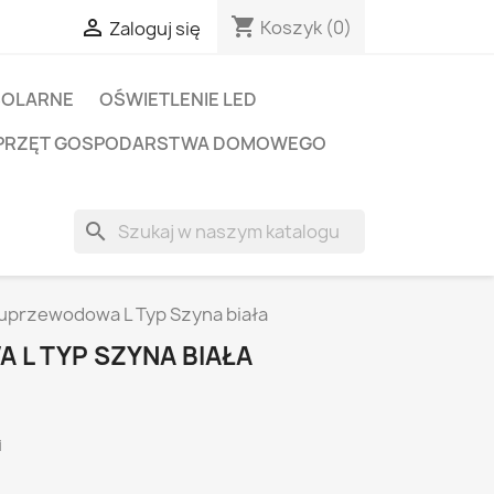
shopping_cart

Koszyk
(0)
Zaloguj się
SOLARNE
OŚWIETLENIE LED
PRZĘT GOSPODARSTWA DOMOWEGO
search
przewodowa L Typ Szyna biała
L TYP SZYNA BIAŁA
i