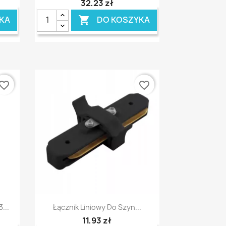
32,23 zł
KA
DO KOSZYKA

vorite_border
favorite_border
Szybki podgląd

...
Łącznik Liniowy Do Szyn...
11,93 zł