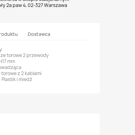
ły 2a paw 4, 02-327 Warszawa
roduktu
Dostawca
y
cze torowe 2 przewody
H17 mm
rowadząca
 torowe z 2 kablami
Plastik i miedź