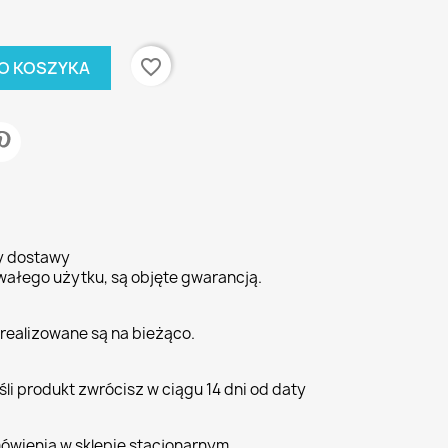
favorite_border
O KOSZYKA
ty dostawy
wałego użytku, są objęte gwarancją.
realizowane są na bieżąco.
li produkt zwrócisz w ciągu 14 dni od daty
ówienia w sklepie stacjonarnym