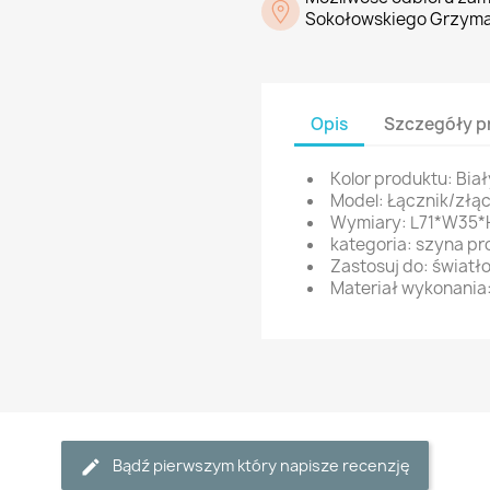
Sokołowskiego Grzyma
Opis
Szczegóły p
Kolor produktu: Biał
Model: Łącznik/złą
Wymiary: L71*W35*
kategoria: szyna p
Zastosuj do: światło
Materiał wykonania: 
Bądź pierwszym który napisze recenzję