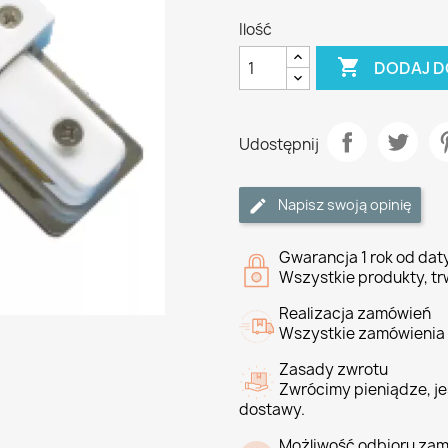
Ilość

DODAJ D
Udostępnij
Napisz swoją opinię
Gwarancja 1 rok od da
Wszystkie produkty, tr
Realizacja zamówień
Wszystkie zamówienia 
Zasady zwrotu
Zwrócimy pieniądze, jeś
dostawy.
Możliwość odbioru zam