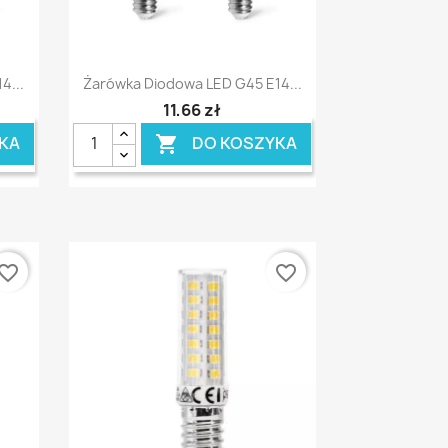
Szybki podgląd

4...
Żarówka Diodowa LED G45 E14...
11,66 zł
KA
DO KOSZYKA

vorite_border
favorite_border