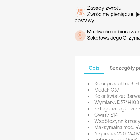
Zasady zwrotu
Zwrócimy pieniądze, jeś
dostawy.
Możliwość odbioru zam
Sokołowskiego Grzyma
Opis
Szczegóły p
Kolor produktu: Biał
Model: C37
Kolor światła: Barw
Wymiary: D37*H10
kategoria: ogólna ż
Gwint: E14
Współczynnik mocy
Maksymalna moc: 
Napięcie: 220-240
Pobór prądu: 35mA