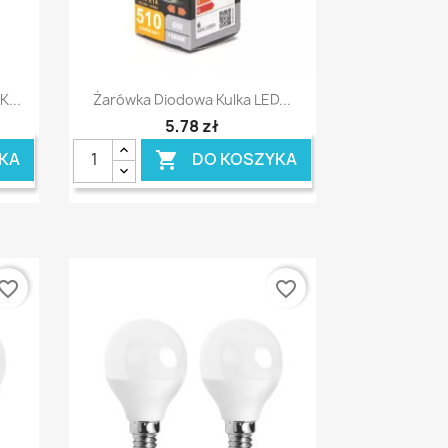
Szybki podgląd

...
Żarówka Diodowa Kulka LED...
5,78 zł
KA
DO KOSZYKA

vorite_border
favorite_border