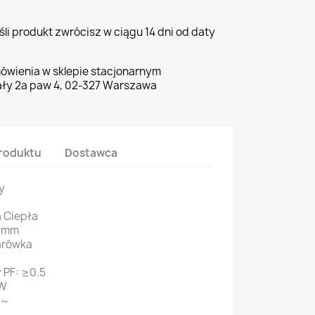
li produkt zwrócisz w ciągu 14 dni od daty
ówienia w sklepie stacjonarnym
ły 2a paw 4, 02-327 Warszawa
roduktu
Dostawca
y
a Ciepła
0 mm
arówka
 PF: ≥0.5
4W
V～