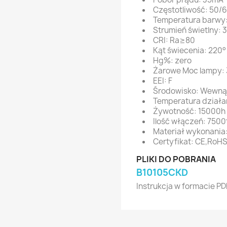
Częstotliwość: 50/
Temperatura barwy
Strumień świetlny: 
CRI: Ra≥80
Kąt świecenia: 220°
Hg%: zero
Żarowe Moc lampy:
EEI: F
Środowisko: Wewną
Temperatura działa
Żywotność: 15000h
Ilość włączeń: 7500
Materiał wykonania:
Certyfikat: CE,RoH
PLIKI DO POBRANIA
B10105CKD
Instrukcja w formacie PD