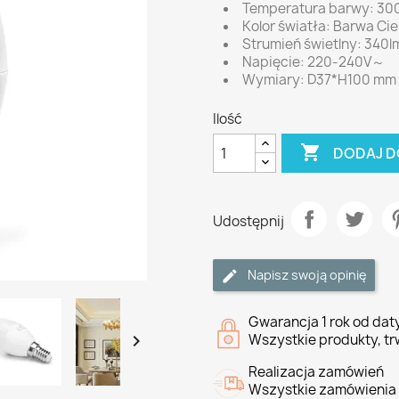
Temperatura barwy: 30
Kolor światła: Barwa Ci
Strumień świetlny: 340l
Napięcie: 220-240V～
Wymiary: D37*H100 mm
Ilość

DODAJ D
Udostępnij
Napisz swoją opinię
Gwarancja 1 rok od da

Wszystkie produkty, tr
Realizacja zamówień
Wszystkie zamówienia 