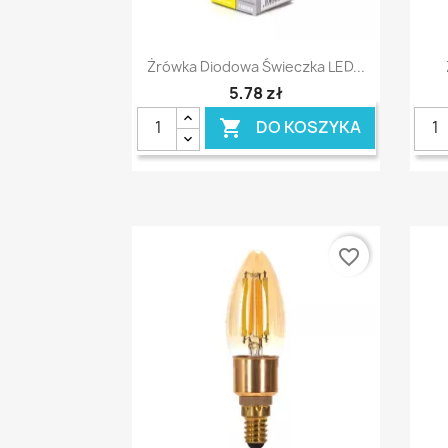
Szybki podgląd

Żrówka Diodowa Świeczka LED...
5,78 zł
DO KOSZYKA

favorite_border