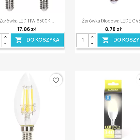
Szybki podgląd
Szybki podgląd


Żarówka LED 11W 6500K...
Żarówka Diodowa LEDE G45
17,86 zł
8,78 zł
DO KOSZYKA
DO KOSZY


favorite_border
fa