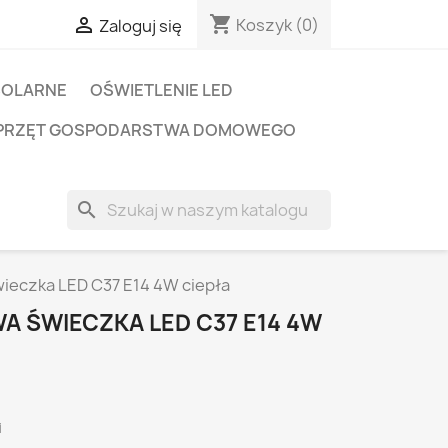
shopping_cart

Koszyk
(0)
Zaloguj się
SOLARNE
OŚWIETLENIE LED
PRZĘT GOSPODARSTWA DOMOWEGO
search
ieczka LED C37 E14 4W ciepła
 ŚWIECZKA LED C37 E14 4W
i