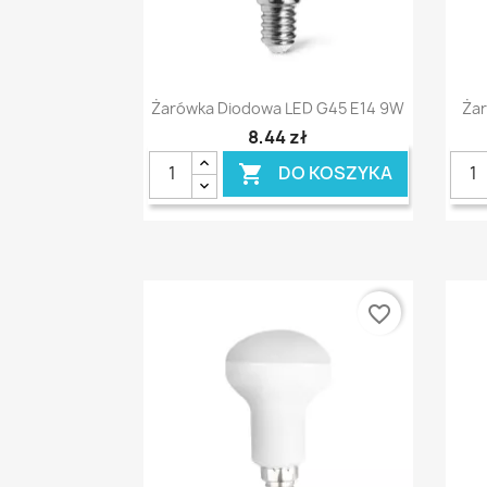
Szybki podgląd

Żarówka Diodowa LED G45 E14 9W
Żar
8,44 zł
DO KOSZYKA

favorite_border