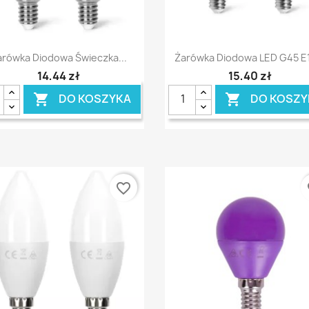
Szybki podgląd
Szybki podgląd


arówka Diodowa Świeczka...
Żarówka Diodowa LED G45 E1
14,44 zł
15,40 zł
DO KOSZYKA
DO KOSZY


favorite_border
fa