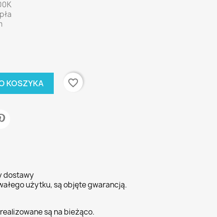
00K
epła
m
favorite_border
O KOSZYKA
ty dostawy
wałego użytku, są objęte gwarancją.
realizowane są na bieżąco.