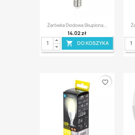
Szybki podgląd

Żarówka Diodowa Skupiona...
Ż
14,02 zł
DO KOSZYKA

favorite_border