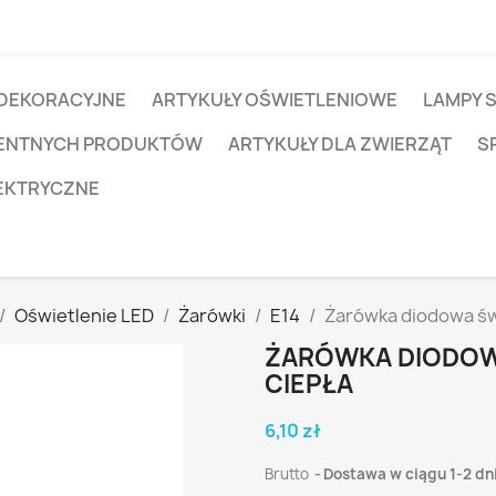
 DEKORACYJNE
ARTYKUŁY OŚWIETLENIOWE
LAMPY 
IGENTNYCH PRODUKTÓW
ARTYKUŁY DLA ZWIERZĄT
S
EKTRYCZNE
Oświetlenie LED
Żarówki
E14
Żarówka diodowa św
ŻARÓWKA DIODOWA
CIEPŁA
6,10 zł
Brutto
Dostawa w ciągu 1-2 dn