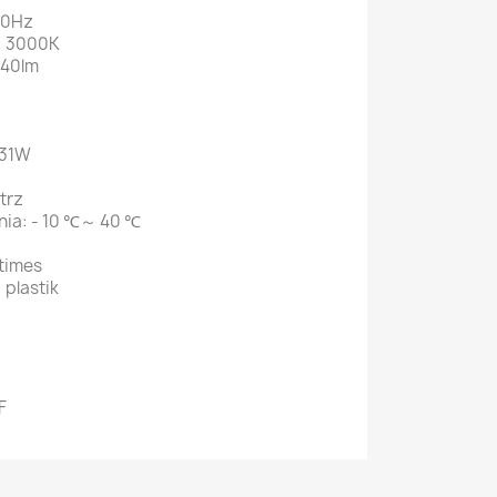
60Hz
: 3000K
340lm
 31W
trz
nia: - 10 ℃～ 40 ℃
times
 plastik
S
F