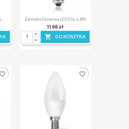
Szybki podgląd

...
Żarówka Diodowa LED E14 4,8W
11,66 zł
KA
DO KOSZYKA

vorite_border
favorite_border