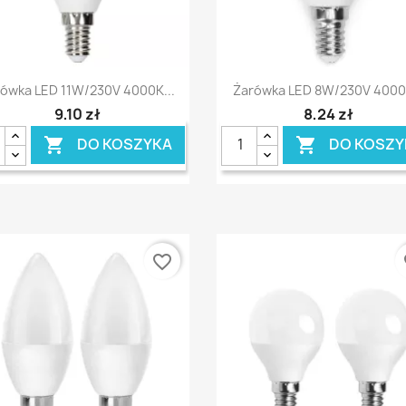
Szybki podgląd
Szybki podgląd


ówka LED 11W/230V 4000K...
Żarówka LED 8W/230V 4000K
9,10 zł
8,24 zł
DO KOSZYKA
DO KOSZY


favorite_border
fa